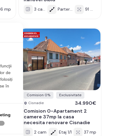
16 mp
3 cam
Parter/11
91 mp
funcţii
lor de
folosiți
se în
Comision 0%
Exclusivitate
990€
34.990€
Cisnadie
p 2
Comision 0-Apartament 2
eting
camere 37mp la casa
necesita renovare Cisnadie
9 mp
2 cam
Etaj 1/1
37 mp