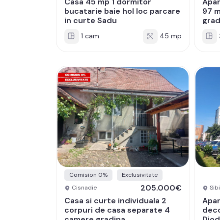
Casa 45 mp 1 dormitor
Apar
bucatarie baie hol loc parcare
97 
in curte Sadu
grad
1 cam
45 mp
Comision 0%
Exclusivitate
205.000€
Cisnadie
Sibi
Casa si curte individuala 2
Apar
corpuri de casa separate 4
deco
camere gradina
Diod