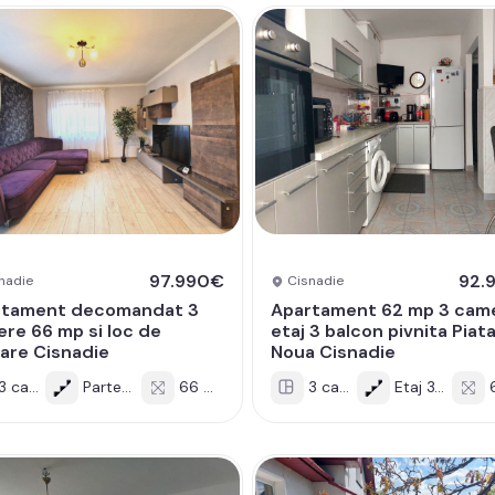
97.990€
92.
nadie
Cisnadie
rtament decomandat 3
Apartament 62 mp 3 cam
re 66 mp si loc de
etaj 3 balcon pivnita Piat
are Cisnadie
Noua Cisnadie
3 cam
Parter/3
66 mp
3 cam
Etaj 3/4
6