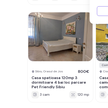
Com
800€
Sibiu, Orasul de Jos
Cis
Casa spatioasa 120mp 3
Casa
dormitoare 4 bai loc parcare
came
Pet Friendly Sibiu
com
3 cam
120 mp