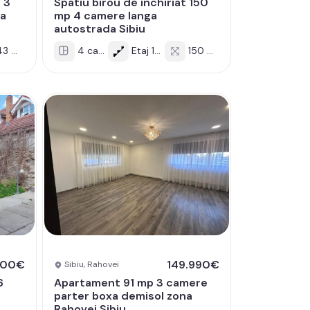
 3
Spatiu birou de inchiriat 150
ta
mp 4 camere langa
autostrada Sibiu
3 mp
4 cam
Etaj 1/2
150 mp
000€
149.990€
Sibiu, Rahovei
6
Apartament 91 mp 3 camere
parter boxa demisol zona
Rahovei Sibiu