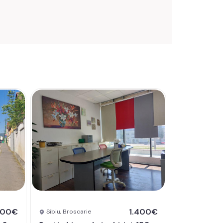
500€
1.400€
Sibiu, Broscarie