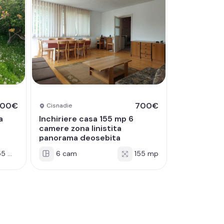
700€
700€
Cisnadie
a
Inchiriere casa 155 mp 6
camere zona linistita
panorama deosebita
5 mp
6 cam
155 mp