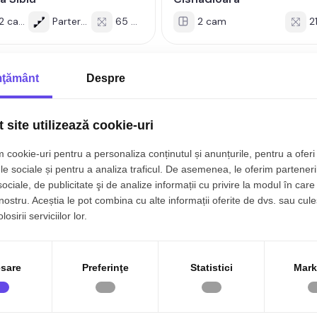
2 cam
Parter/4
65 mp
2 cam
2
ţământ
Despre
 site utilizează cookie-uri
 cookie-uri pentru a personaliza conținutul și anunțurile, pentru a oferi 
le sociale și pentru a analiza traficul. De asemenea, le oferim parteneri
sociale, de publicitate şi de analize informații cu privire la modul în care 
 nostru. Aceștia le pot combina cu alte informații oferite de dvs. sau cule
osirii serviciilor lor.
500€
74.
u, Central
Cisnadie
tament renovat recent 2
Apartament spatios 49 m
sare
Preferinţe
Statistici
Mark
re parter balcon zona
camere decomandate 2
a Sibiu
balcone Cisnadie
 cam
Parter/4
48 mp
2 cam
Etaj 4/4
4