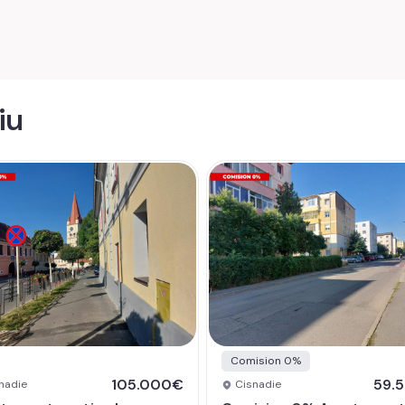
iu
Comision 0%
105.000€
59.
nadie
Cisnadie