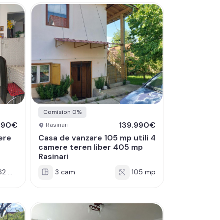
Comision 0%
990€
139.990€
Rasinari
ere
Casa de vanzare 105 mp utili 4
a
camere teren liber 405 mp
Rasinari
2 mp
3 cam
105 mp