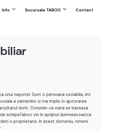
Info
Sucursale TABOO
Contact
biliar
ca unui nepotel. Sunt o persoana sociabila, imi
sociala a oamenilor si ma implic in ajutorarea
 rezultatul dorit. Consider ca viata se bazeaza
i de echipaTaboo vin in sprijinul dumneavoastra
indeti o proprietate. In acest domeniu, nimeni
r