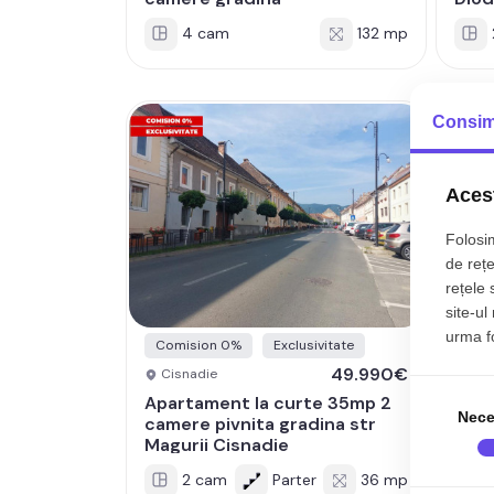
4 cam
132 mp
Consim
Acest
Folosim
de rețe
rețele 
site-ul
urma fol
Comision 0%
Exclusivitate
49.990€
Cisnadie
Sibi
Apartament la curte 35mp 2
Apar
Nece
camere pivnita gradina str
came
Magurii Cisnadie
Diod
2 cam
Parter
36 mp
2