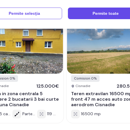
Permite selecţia
Permite toate
ision 0%
Comision 0%
125.000€
280.
nadie
Cisnadie
 in zona centrala 5
Teren extravilan 16500 m
re 2 bucatarii 3 bai curte
front 47 m acces auto zo
una Cisnadie
aerodrom Cisnadie
5 cam
Parter/1
119 mp
16500 mp