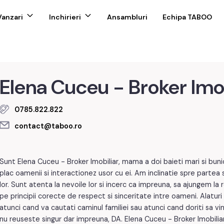
Vanzari
Inchirieri
Ansambluri
Echipa TABOO
Elena Cuceu - Broker Imo
0785.822.822
contact@taboo.ro
Sunt Elena Cuceu - Broker Imobiliar, mama a doi baieti mari si buni
plac oamenii si interactionez usor cu ei. Am inclinatie spre partea 
lor. Sunt atenta la nevoile lor si incerc ca impreuna, sa ajungem la
pe principii corecte de respect si sinceritate intre oameni. Alatur
atunci cand va cautati caminul familiei sau atunci cand doriti sa v
nu reuseste singur dar impreuna, DA. Elena Cuceu - Broker Imobilia