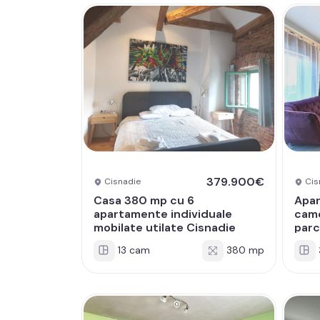
379.900€
Cisnadie
Cis
Casa 380 mp cu 6
Apa
apartamente individuale
came
mobilate utilate Cisnadie
parc
13 cam
380 mp