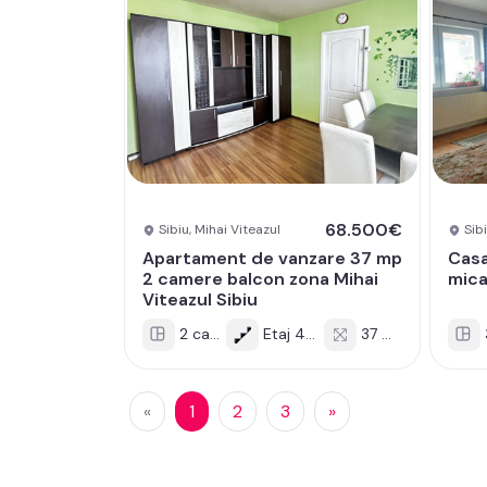
68.500€
Sibiu, Mihai Viteazul
Sibi
Apartament de vanzare 37 mp
Casa
2 camere balcon zona Mihai
mica
Viteazul Sibiu
2 cam
Etaj 4/4
37 mp
«
1
2
3
»