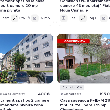
tament spatios la casa
Comision 0% Apartament
mpu 3 camere 20 mp
camere 43 mpu etaj 1 Pia
ina pivnita
Noua Cisnadie
3 cam
Etaj 1/1
97 mp
3 cam
Etaj 1/4
4
Comision 0%
400€
195.
u, Calea Dumbravii
Cisnadioara
tament spatios 2 camere
Casa saseasca P+1E+M 21
mandate pivnita zona
mpu curte libera 175 mp
a Sibiu
Cisnadioara