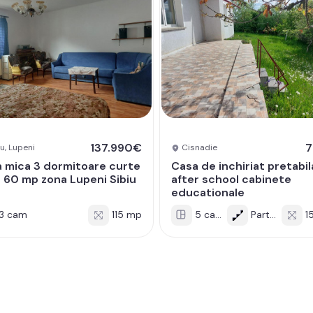
137.990€
u, Lupeni
Cisnadie
 mica 3 dormitoare curte
Casa de inchiriat pretabil
 60 mp zona Lupeni Sibiu
after school cabinete
educationale
3 cam
115 mp
5 cam
Parter
15