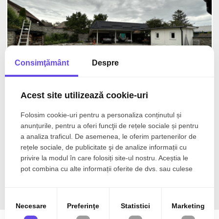
Consimţământ
Despre
Acest site utilizează cookie-uri
Folosim cookie-uri pentru a personaliza conținutul și
Comision 0%
anunțurile, pentru a oferi funcţii de rețele sociale și pentru
225.000€
Porumbacu de Sus
a analiza traficul. De asemenea, le oferim partenerilor de
Casa 7 camere 6 bai terase teren 1180mp
rețele sociale, de publicitate şi de analize informații cu
aproape de Castel si Poveste
privire la modul în care folosiți site-ul nostru. Aceștia le
pot combina cu alte informații oferite de dvs. sau culese
7 cam
310 mp
în urma folosirii serviciilor lor.
Necesare
Preferinţe
Statistici
Marketing