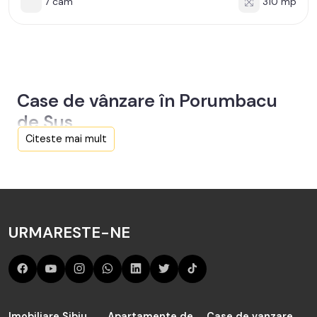
7 cam
310 mp
Case de vânzare în Porumbacu
de Sus
Citeste mai mult
Aici sunt toate anunțurile active și actualizate de Case de
vânzare în Porumbacu de Sus de către agenția TABOO
Imobiliare Sibiu.
Cauți în judetul Sibiu de vânzare Case în Porumbacu de
URMARESTE-NE
Sus? Acum sunt 1 anunțuri active preluate de către agenții
noștrii și actualizate periodic.
Imobiliare Sibiu
Apartamente de
Case de vanzare