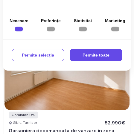
în urma folosirii serviciilor lor.
Necesare
Preferinţe
Statistici
Marketing
Permite selecţia
Permite toate
Comision 0%
52.990€
Sibiu, Turnisor
Garsoniera decomandata de vanzare in zona