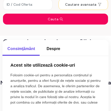
Cautare avansata
Cauta
Garsoniere de vânzare Sibiu
zona Mihai Viteazul
Consimţământ
Despre
0
anunturi cu garsoniere de vânzare Sibiu
Sortare
Acest site utilizează cookie-uri
zona Mihai Viteazul
Folosim cookie-uri pentru a personaliza conținutul și
anunțurile, pentru a oferi funcţii de rețele sociale și pentru
Nu s-au gasit rezultate care sa corespunda
a analiza traficul. De asemenea, le oferim partenerilor de
criteriilor dvs!
rețele sociale, de publicitate şi de analize informații cu
privire la modul în care folosiți site-ul nostru. Aceștia le
pot combina cu alte informații oferite de dvs. sau culese
în urma folosirii serviciilor lor.