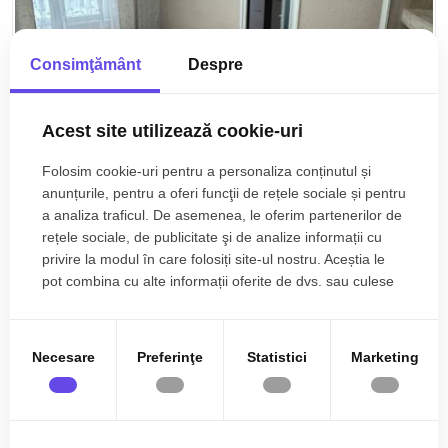
Consimţământ
Despre
Acest site utilizează cookie-uri
Folosim cookie-uri pentru a personaliza conținutul și
anunțurile, pentru a oferi funcţii de rețele sociale și pentru
a analiza traficul. De asemenea, le oferim partenerilor de
300€
Sibiu, Rahovei
rețele sociale, de publicitate şi de analize informații cu
Apartament de inchiriat 2 camere balcon zona
privire la modul în care folosiți site-ul nostru. Aceștia le
Rahovei Sibiu
pot combina cu alte informații oferite de dvs. sau culese
în urma folosirii serviciilor lor.
2 cam
Etaj 4/4
36 mp
Necesare
Preferinţe
Statistici
Marketing