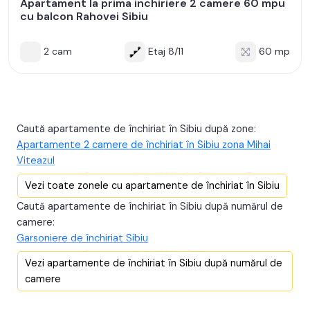
Apartament la prima inchiriere 2 camere 60 mpu
cu balcon Rahovei Sibiu
2 cam
Etaj 8/11
60 mp
Caută apartamente de închiriat în Sibiu după zone:
Apartamente 2 camere de închiriat în Sibiu zona Mihai
Viteazul
Apartamente 2 camere de închiriat în Sibiu zona Doamna
Vezi toate zonele cu apartamente de închiriat în Sibiu
Stanca
Caută apartamente de închiriat în Sibiu după numărul de
Apartamente 2 camere de închiriat în Sibiu zona Calea
camere:
Cisnadiei - Arhitectilor
Garsoniere de închiriat Sibiu
Apartamente 2 camere de închiriat în Sibiu zona Selimbar
Apartamente 2 camere de închiriat Sibiu
Apartamente 2 camere de închiriat în Sibiu zona Calea
Vezi apartamente de închiriat în Sibiu după numărul de
Apartamente 3 camere de închiriat Sibiu
Surii Mici
camere
Apartamente 4 camere de închiriat Sibiu
Apartamente 2 camere de închiriat în Sibiu zona Centrul
Apartamente 5 camere de închiriat Sibiu
Istoric