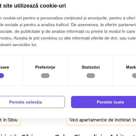
 site utilizează cookie-uri
rtament de inchiriat 2 camere 36 mpu Arhitectilor balco
ibiu, Calea Cisnadiei - Arhitectilor
 cookie-uri pentru a personaliza conținutul și anunțurile, pentru a oferi 
le sociale și pentru a analiza traficul. De asemenea, le oferim parteneri
2 cam
Etaj 2/2
36 mp
Semidecomandat
sociale, de publicitate şi de analize informații cu privire la modul în care 
50€
 nostru. Aceștia le pot combina cu alte informații oferite de dvs. sau cule
osirii serviciilor lor.
sare
Preferinţe
Statistici
Mark
one:
Caută apartamente de închiriat î
a Mihai Viteazul
Garsoniere de închiriat Sibiu
Permite selecţia
Permite toate
na Rahovei
Apartamente 2 camere de închiria
ona Doamna Stanca
Apartamente 3 camere de închiria
 în Sibiu
Vezi apartamente de închiriat î
 Calea Cisnadiei - Arhitectilor
Apartamente 4 camere de închiria
a Selimbar
Apartamente 5 camere de închiria