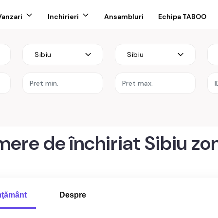
Vanzari
Inchirieri
Ansambluri
Echipa TABOO
Sibiu
Sibiu
re
re de închiriat Sibiu zo
ibiu zona Calea Cisnadiei - Arhitectilor
ţământ
Despre