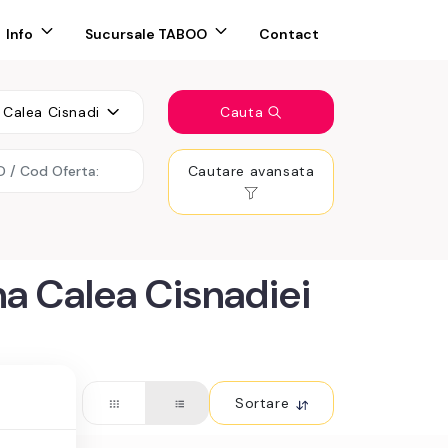
Info
Sucursale TABOO
Contact
Calea Cisnadiei - Arhitectilor
Cauta
Cautare avansata
na Calea Cisnadiei
Sortare