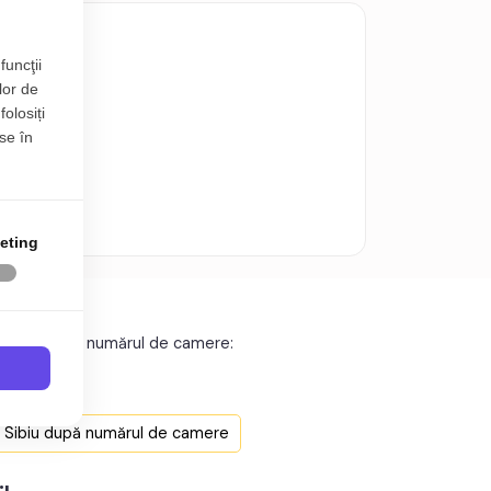
n 11 mp
funcţii
lor de
folosiți
se în
eting
n Sibiu după numărul de camere:
t Sibiu
t Sibiu
n Sibiu după numărul de camere
t Sibiu
t Sibiu