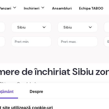
Vanzari
Inchirieri
Ansambluri
Echipa TABOO
Sibiu
Sibiu
re
re de închiriat Sibiu zo
Sibiu zona Orasul de Jos
ţământ
Despre
rtament pet friendly cu 2 camere in zona Orasul de Jos d
 site utilizează cookie-uri