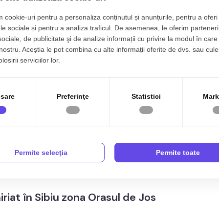
ibiu, Orasul de Jos
 cookie-uri pentru a personaliza conținutul și anunțurile, pentru a oferi 
2 cam
Parter
50 mp
Nedecomandat
le sociale și pentru a analiza traficul. De asemenea, le oferim parteneri
00€
sociale, de publicitate şi de analize informații cu privire la modul în care 
 nostru. Aceștia le pot combina cu alte informații oferite de dvs. sau cule
osirii serviciilor lor.
sare
Preferinţe
Statistici
Mark
one:
Caută apartamente de închiriat î
a Mihai Viteazul
Garsoniere de închiriat Sibiu
na Rahovei
Apartamente 2 camere de închiria
Permite selecţia
Permite toate
ona Doamna Stanca
Apartamente 3 camere de închiria
 în Sibiu
Vezi apartamente de închiriat î
 Calea Cisnadiei - Arhitectilor
Apartamente 4 camere de închiria
a Selimbar
Apartamente 5 camere de închiria
iat în Sibiu zona Orasul de Jos
 Calea Surii Mici
Penthouse de închiriat Sibiu
 Centrul Istoric