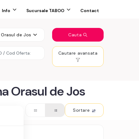
Info
Sucursale TABOO
Contact
Orasul de Jos
Cauta
Cautare avansata
na Orasul de Jos
Sortare
in Sibiu