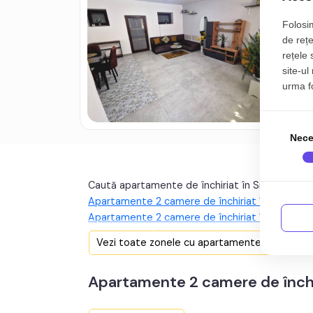
S
Folosim
de rețe
4
rețele 
site-ul
urma fol
Nece
Caută apartamente de închiriat în Sibiu după z
Apartamente 2 camere de închiriat în Sibiu zon
Apartamente 2 camere de închiriat în Sibiu zo
Apartamente 2 camere de închiriat în Sibiu z
Vezi toate zonele cu apartamente de închiriat
Apartamente 2 camere de închiriat în Sibiu zona
Apartamente 2 camere de închiriat în Sibiu zon
Apartamente 2 camere de închir
Apartamente 2 camere de închiriat în Sibiu zona
Apartamente 2 camere de închiriat în Sibiu zona