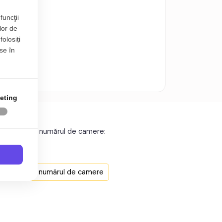
funcţii
lor de
folosiți
se în
eting
n Sibiu după numărul de camere:
t Sibiu
t Sibiu
n Sibiu după numărul de camere
t Sibiu
t Sibiu