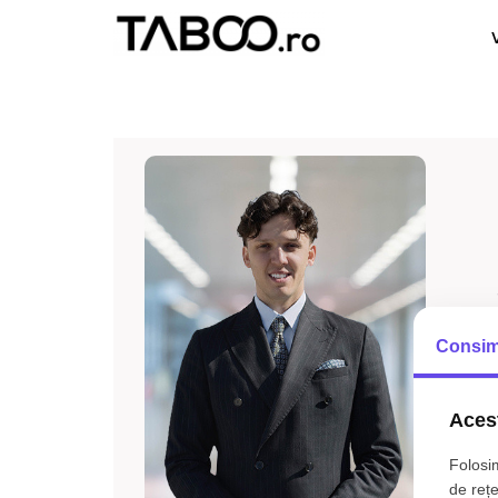
Consim
Acest
Folosim
de rețe