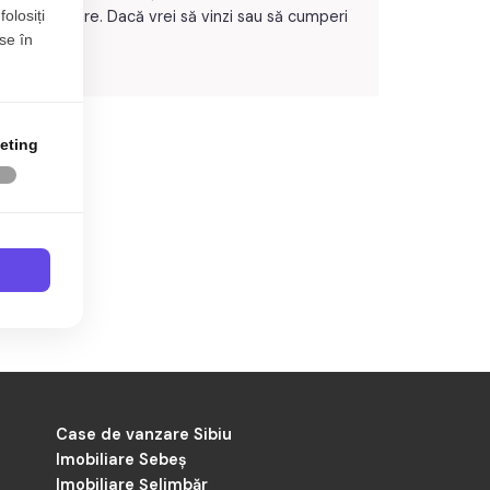
folosiți
recomandare. Dacă vrei să vinzi sau să cumperi
se în
eting
Case de vanzare Sibiu
Imobiliare Sebeș
Imobiliare Șelimbăr