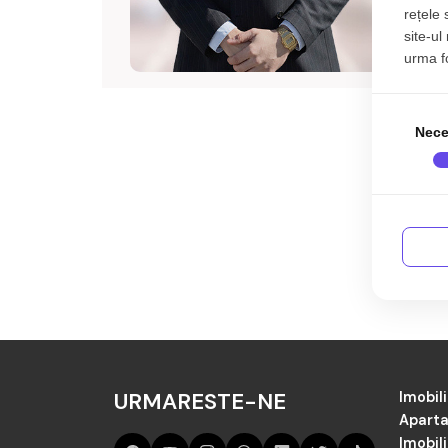
rețele 
site-ul
urma fol
Nece
URMARESTE-NE
Imobili
Aparta
Imobil