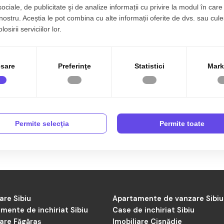
sociale, de publicitate şi de analize informații cu privire la modul în care 
semnare. Scopul meu este să transform fiecare colaborare într-o 
 nostru. Aceștia le pot combina cu alte informații oferite de dvs. sau cule
în Cluj, sunt aici să te ajut să faci pasul potrivit.
osirii serviciilor lor.
sare
Preferinţe
Statistici
Mark
Permite selecţia
Permite toate
are Sibiu
Apartamente de vanzare Sibiu
mente de inchiriat Sibiu
Case de inchiriat Sibiu
iare Făgăraș
Imobiliare Cisnădie