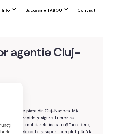
Info
Sucursale TABOO
Contact
or agentie Cluj-
ă în vânzări pe piața din Cluj-Napoca. Mă
mei soluții rapide și sigure. Lucrez cu
 Pentru mine, imobiliarele înseamnă încredere,
funcţii
 promovare eficiente și suport complet până la
lor de