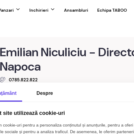
Vanzari
Inchirieri
Ansambluri
Echipa TABOO
Emilian Niculiciu - Direct
Napoca
0785.822.822
contact@taboo.ro
ţământ
Despre
Salut! Sunt Niculiciu Emilian, agent imobiliar cu 5 ani de experienț
 site utilizează cookie-uri
specializez în vânzarea apartamentelor și caselor, oferind clienților 
seriozitate, transparență și implicare totală în fiecare tranzacție.
 cookie-uri pentru a personaliza conținutul și anunțurile, pentru a oferi 
comunicare și rezultate reale. Ofer evaluări corecte, strategii de
le sociale și pentru a analiza traficul. De asemenea, le oferim parteneri