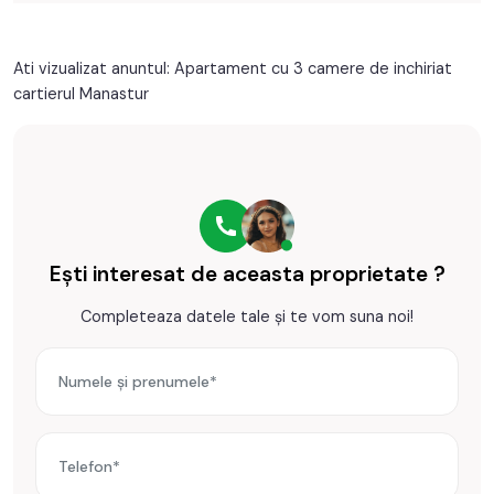
hota, masina de spalat rufe, frigider cu congelator
Apometre
Contor gaz
Complet
Interfon
Incalzirea se realizeaza prin centrala proprie, calorifere
Ati vizualizat anuntul: Apartament cu 3 camere de inchiriat
cartierul Manastur
Pentru a se inchiria acest apartament se achita proprietarului
chiria + o luna garantie.
Prețul este de 499€
. Specificați telefonic codul de oferta /
id: P26929
Ești interesat de aceasta proprietate ?
Completeaza datele tale și te vom suna noi!