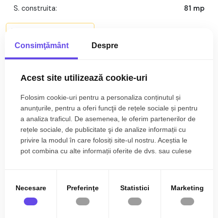
S. construita:
81 mp
Confort:
1
Mai multe caracteristici
Consimţământ
Despre
Nr. bucatarii:
1
Descriere
Nr. balcoane:
1
Acest site utilizează cookie-uri
An constructie:
1987
Apartament 3 camere de inchiriat
, semidecomandat, 64
mp, zona
Manastur, Cluj-Napoca.
Folosim cookie-uri pentru a personaliza conținutul și
Structura:
Caramida
TABOO Imobiliare propune un apartament de inchiriat cu 3
anunțurile, pentru a oferi funcţii de rețele sociale și pentru
camere, semidecomandat, situat in localitatea Cluj-Napoca,
a analiza traficul. De asemenea, le oferim partenerilor de
Orientare:
Sud-Vest
zona Manastur, aflat la etajul 4 intr -un imobil tip bloc cu
rețele sociale, de publicitate şi de analize informații cu
privire la modul în care folosiți site-ul nostru. Aceștia le
regim de inaltime pe Parter + 4 Etaje; anul constructiei 1987,
pot combina cu alte informații oferite de dvs. sau culese
structura caramida. Suprafata utila de 64 mp + balcon de 4
în urma folosirii serviciilor lor.
mp
Apartamentul este structurat astfel:
• Hol;
Necesare
Preferinţe
Statistici
Marketing
• Bucatarie;
• Baie;
Citește mai mult