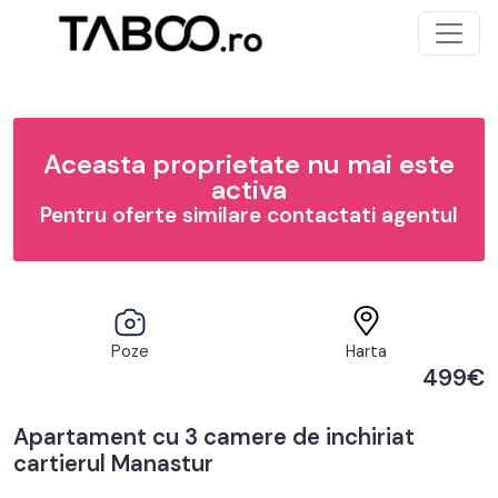
Aceasta proprietate nu mai este
activa
Pentru oferte similare contactati agentul
Poze
Harta
499€
Apartament cu 3 camere de inchiriat
cartierul Manastur