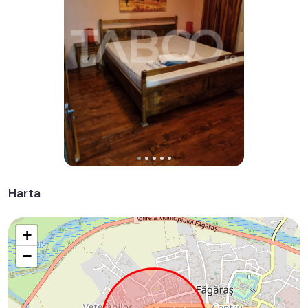
Harta
+
−