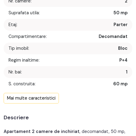
Nr. camere:
2
Suprafata utila:
50 mp
Etaj:
Parter
Compartimentare:
Decomandat
Tip imobil:
Bloc
Regim inaltime:
P+4
Nr. bai:
1
S. construita:
60 mp
Nr. bucatarii:
1
Mai multe caracteristici
An constructie:
1982
Descriere
An renovare:
2020
Structura:
Caramida
Apartament 2 camere de inchiriat
, decomandat, 50 mp,