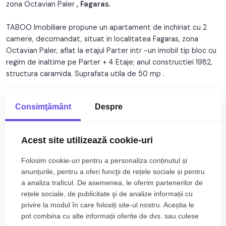
zona Octavian Paler
, Fagaras.
TABOO Imobiliare propune un apartament de inchiriat cu 2
camere, decomandat, situat in localitatea Fagaras, zona
Octavian Paler, aflat la etajul Parter intr -un imobil tip bloc cu
regim de inaltime pe Parter + 4 Etaje; anul constructiei 1982,
structura caramida. Suprafata utila de 50 mp .
Apartamentul este structurat astfel:
Consimţământ
Despre
• Hol;
• Bucatarie;
Citește mai mult
• Baie;
Acest site utilizează cookie-uri
• Living
Specificații
• Dormitor
Folosim cookie-uri pentru a personaliza conținutul și
• Camara;
anunțurile, pentru a oferi funcţii de rețele sociale și pentru
Curent
Apa
a analiza traficul. De asemenea, le oferim partenerilor de
Finisajele interioare sunt clasice
Canalizare
Gaz
rețele sociale, de publicitate şi de analize informații cu
• Usa intrare: metal;
privire la modul în care folosiți site-ul nostru. Aceștia le
CATV
Acces internet
• Usi interioare: lemn;
pot combina cu alte informații oferite de dvs. sau culese
• Tamplarie ferestre: pvc, termopan;