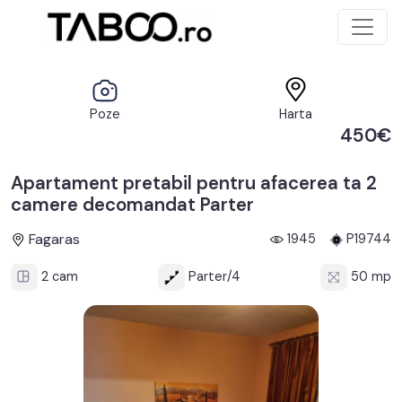
Poze
Harta
450€
Apartament pretabil pentru afacerea ta 2
camere decomandat Parter
Fagaras
1945
P19744
2 cam
Parter/4
50 mp