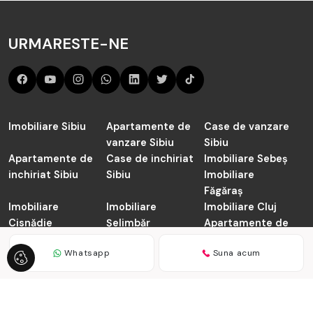
URMARESTE-NE
Imobiliare Sibiu
Apartamente de
Case de vanzare
vanzare Sibiu
Sibiu
Apartamente de
Case de inchiriat
Imobiliare Sebeș
inchiriat Sibiu
Sibiu
Imobiliare
Făgăraș
Imobiliare
Imobiliare
Imobiliare Cluj
Cisnădie
Șelimbăr
Apartamente de
vanzare Cluj-
Whatsapp
Suna acum
Napoca
TABOO.ro © 2026
Politica de Confidentialitate
Politica de
Cookie
Dezvoltat de
ImmoFlux