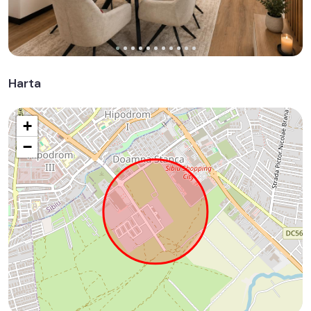
Harta
+
−