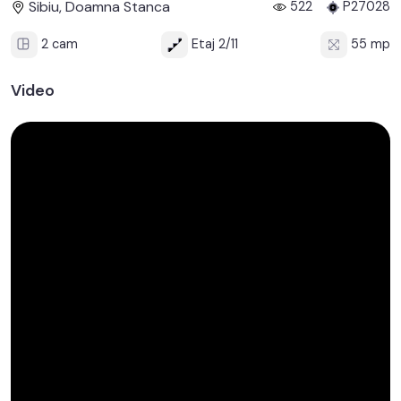
Sibiu, Doamna Stanca
522
P27028
2 cam
Etaj 2/11
55 mp
Video