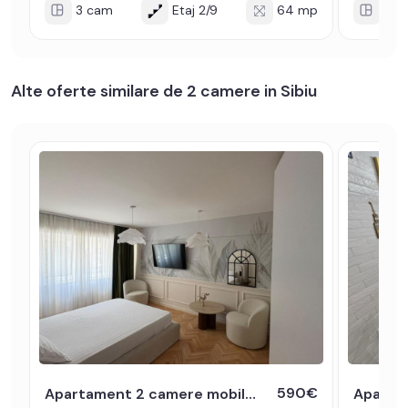
3 cam
Etaj 2/9
64 mp
2 c
Alte oferte similare de 2 camere in Sibiu
590€
Apartament 2 camere mobilate utila la prima inchiriere zona Centrala