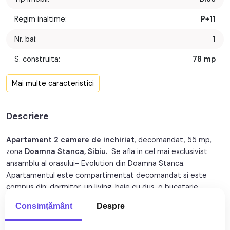
Regim inaltime:
P+11
Nr. bai:
1
S. construita:
78 mp
Confort:
1
Mai multe caracteristici
Nr. bucatarii:
1
Descriere
Nr. balcoane:
1
Nr. parcari:
1
Apartament 2 camere de inchiriat
, decomandat, 55 mp,
zona
Doamna Stanca, Sibiu.
Se afla in cel mai exclusivist
An constructie:
2024
ansamblu al orasului- Evolution din Doamna Stanca.
Apartamentul este compartimentat decomandat si este
An renovare:
2026
compus din: dormitor, un living, baie cu dus, o bucatarie
deschisa cu livingul si un balcon generos de 12 mp cu priveliste
Structura:
Beton
Consimţământ
Despre
asupra muntilor.
Orientare:
Sud