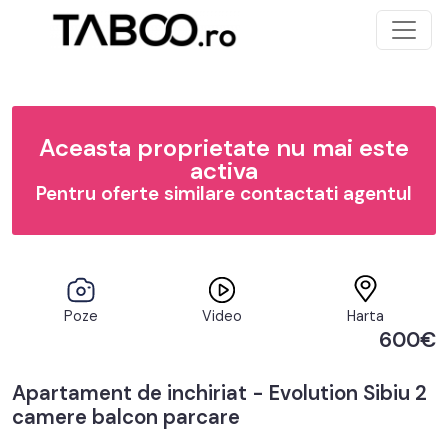
Aceasta proprietate nu mai este
activa
Pentru oferte similare contactati agentul
Poze
Video
Harta
600€
Apartament de inchiriat - Evolution Sibiu 2
camere balcon parcare