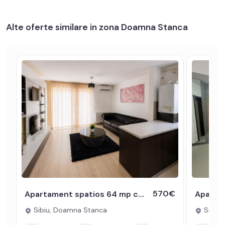
Alte oferte similare in zona Doamna Stanca
570€
Apartament spatios 64 mp cu 3 camere si balcon 6 mp Avangarden
Sibiu, Doamna Stanca
Sibiu,