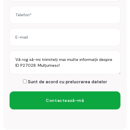
vase, frigider cu congelator, cuptor cu microunde, televizoare.
Incalzirea se realizeaza prin centrala proprie, incalzire
pardoseala.
Pentru a se inchiria acest apartament se achita proprietarului
chiria + o luna garantie.
Prețul este de 600€
. Specificați telefonic codul de oferta /
id: P27028
Sunt de acord cu prelucrarea datelor