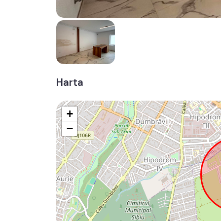
Harta
+
−