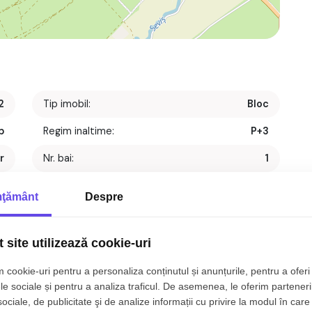
2
Tip imobil:
Bloc
p
Regim inaltime:
P+3
r
Nr. bai:
1
t
S. construita:
53 mp
ţământ
Despre
1
Nr. parcari:
1
1
An constructie:
2023
 site utilizează cookie-uri
1
Structura:
Caramida
 cookie-uri pentru a personaliza conținutul și anunțurile, pentru a oferi 
le sociale și pentru a analiza traficul. De asemenea, le oferim parteneri
omandat, 39 mp, zona Doamna Stanca, Sibiu.
sociale, de publicitate şi de analize informații cu privire la modul în care 