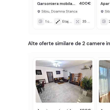
400€
Garsoniera mobilata utilata 35 mp cu loc de parcare zona Doamna Stanca
Pentru a se inchiria acest apartament se achita pr
Sibiu, Doamna Stanca
Sib
Prețul este de 450€
. Specificați telefonic codul
1 cam
Etaj 6/8
35 mp
2
Alte oferte similare de 2 camere in