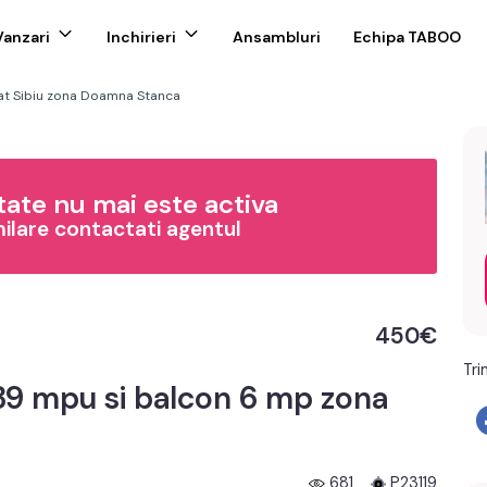
Vanzari
Inchirieri
Ansambluri
Echipa TABOO
at Sibiu zona Doamna Stanca
ate nu mai este activa
milare contactati agentul
450€
Tri
39 mpu si balcon 6 mp zona
681
P23119