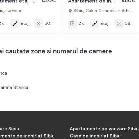
420€
450€
Apartament etaj 1 cu 2 camere balcon lift parcare boxa Turnisor Sibiu
Apartament de inchiriat 2 camere 36 mpu Arhitectilor balcon 11 mp
iu, Turnisor
Sibiu, Calea Cisnadiei - Arhitectilor
 cam
Etaj 1/3
50 mp
2 cam
Etaj 2/2
36 mp
mai cautate zone si numarul de camere
anca
Doamna Stanca
are Sibiu
Apartamente de vanzare Sibiu
mente de inchiriat Sibiu
Case de inchiriat Sibiu
iare Făgăraș
Imobiliare Cisnădie