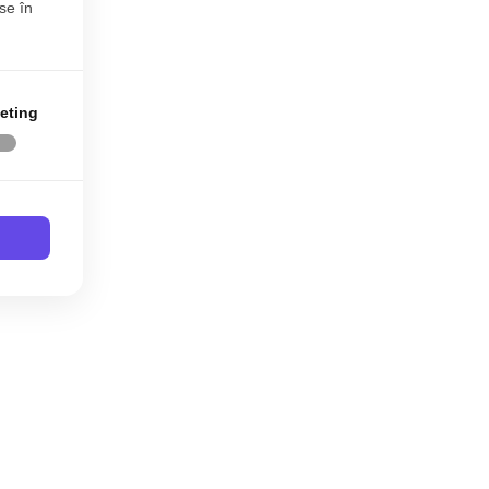
se în
eting