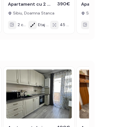
390€
Apartament cu 2 camere de inchiriat in zona Doamna Stanca - Sibiu
Apartament decomandat 2 camere si 2 balcoane in zona Doamna Stanca
Sibiu, Doamna Stanca
Sibiu, Doamna Stanc
2 cam
Etaj 7/9
45 mp
2 cam
Etaj 1/8