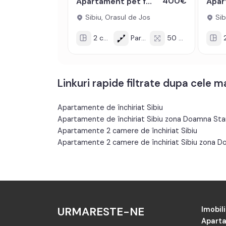
400€
Apartament pet friendly cu 2 camere in zona Orasul de Jos din Sibiu
Sibiu, Orasul de Jos
Sib
2 cam
Parter
50 mp
2
Linkuri rapide filtrate dupa cele 
Apartamente de închiriat Sibiu
Apartamente de închiriat Sibiu zona Doamna St
Apartamente 2 camere de închiriat Sibiu
Apartamente 2 camere de închiriat Sibiu zona 
URMARESTE-NE
Imobili
Aparta
Imobil