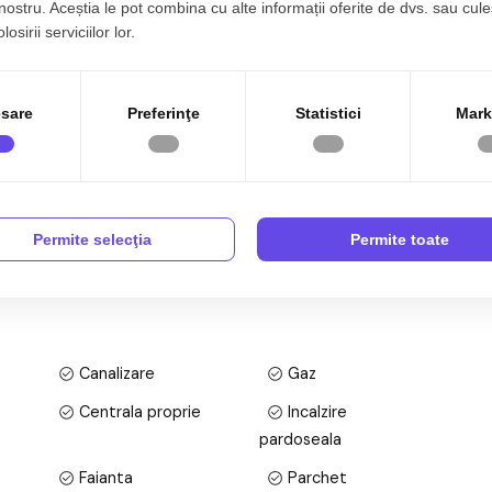
 nostru. Aceștia le pot combina cu alte informații oferite de dvs. sau cule
artament cu 2 camere, situat intr-o zona perfecta, iti ofera
osirii serviciilor lor.
e cauta un loc primitor, perfect pentru relaxare si
sare
Preferinţe
Statistici
Mark
Permite selecţia
Permite toate
riat cu 2 camere, semidecomandat, situat in localitatea
n imobil tip bloc cu regim de inaltime pe Parter + 3 Etaje;
afata utila de 39 mp + balcon de 6 mp.
Canalizare
Gaz
Centrala proprie
Incalzire
pardoseala
Faianta
Parchet