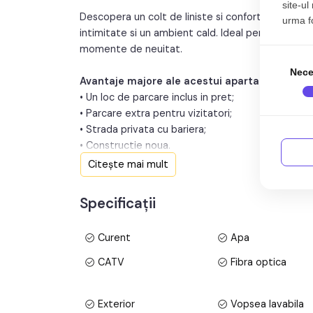
site-ul
Descopera un colt de liniste si confort! Acest ap
urma fol
intimitate si un ambient cald. Ideal pentru cei car
momente de neuitat.
Nece
Avantaje majore ale acestui apartament:
• Un loc de parcare inclus in pret;
• Parcare extra pentru vizitatori;
• Strada privata cu bariera;
• Constructie noua.
Citește mai mult
TABOO Imobiliare propune un apartament de inchi
Sibiu, zona Doamna Stanca, aflat la parter, intr -u
Specificații
anul constructiei 2023, structura caramida. Supr
Curent
Apa
Apartamentul este structurat astfel:
• Hol;
CATV
Fibra optica
• Living cu bucatarie open space;
• Baie;
Exterior
Vopsea lavabila
• Dormitor.