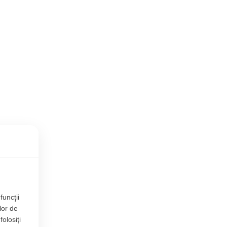
funcţii
lor de
folosiți