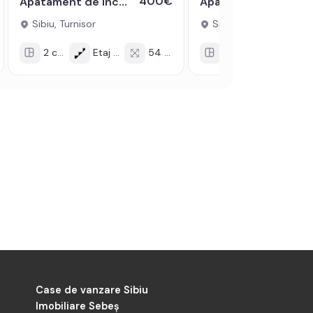
400€
Apatament de inchiriat 2 camere decomandate balcon zona Turnisor Sibiu
Apartament cu 2 camere decomandate etaj 3 in zona Mihai Viteazul
Sibiu, Turnisor
Sibiu, Mihai Viteazul
2 cam
Etaj 2/4
54 mp
2 cam
Etaj 3/4
Case de vanzare Sibiu
Imobiliare Sebeș
Imobiliare Șelimbăr