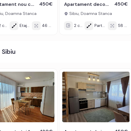
450€
450€
Apartament nou cu 2 camere de inchiriat in zona Doamna Stanca
Apartament decomandat 2 camere 58 mpu parcare Doamna Stanca Sibiu
oprietarului chiria + doua luni garantie.
iu, Doamna Stanca
Sibiu, Doamna Stanca
 de oferta / id: P23119
 cam
Etaj 1/3
46 mp
2 cam
Parter/2
58 mp
 Sibiu