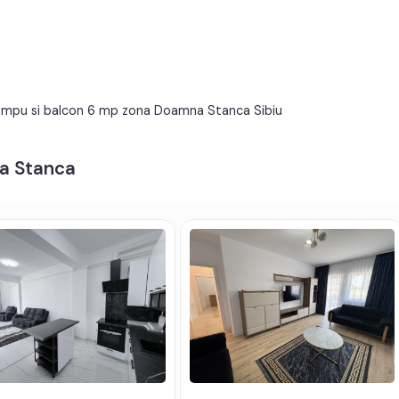
PVC
Metal
Neutilata
Apometre
Interfon
Acoperis
39 mpu si balcon 6 mp zona Doamna Stanca Sibiu
na Stanca
v, fibra optica;
t electric, contorizare separata;
, acoperis.
 la cerere se poate preda complet mobilat si utilat.
lzire pardoseala.