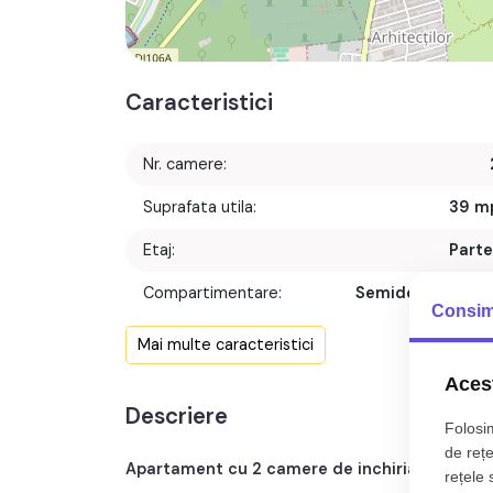
Caracteristici
Nr. camere:
Suprafata utila:
39 m
Etaj:
Parte
Compartimentare:
Semidecomanda
Consim
Confort:
Mai multe caracteristici
Nr. bucatarii:
Acest
Descriere
Nr. balcoane:
Folosim
de rețe
Apartament cu 2 camere de inchiriat
,
semidec
rețele 