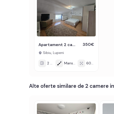
• Izolatii: exterior, bloc izolat termic;
• Contorizare: apometre, contor gaz, contor curen
• Caracteristici bloc: interfon, lift.
Apartamentul se inchiriaza mobilat si utilat cu: pl
spalat vase, frigider cu congelator si TV.
Incalzirea se realizeaza prin centrala proprie si cal
350€
Apartament 2 camere de inchiriat decomandat 60 mp zona Lupeni Sibiu
Sibiu, Lupeni
Nu sunt acceptate animalele de companie.
2 cam
Mansarda
60 mp
Pentru a se inchiria acest apartament se achita pro
Prețul este de 400€
. Specificați telefonic codu
Alte oferte similare de 2 camere in