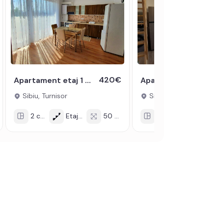
420€
Apartament etaj 1 cu 2 camere balcon lift parcare boxa Turnisor Sibiu
Apartament de inchiriat 2 camere 36 mpu Arhitectilor balcon 11 mp
Sibiu, Turnisor
Sibiu, Calea Cisnadiei - Arh
2 cam
Etaj 1/3
50 mp
2 cam
Etaj 2/2