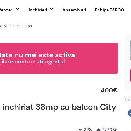
Vanzari
Inchirieri
Ansambluri
Echipa TABOO
t Sibiu zona Lupeni
ate nu mai este activa
milare contactati agentul
400€
Tri
inchiriat 38mp cu balcon City
378
P27065