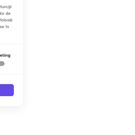
funcţii
lor de
folosiți
se în
eting