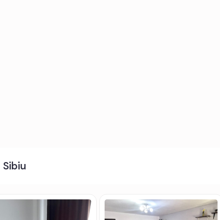
t electric, contorizare separata;
ita electrica, cuptor, hota, masina de spalat rufe, masina de
orifere.
prietarului chiria + o luna garantie.
l de oferta / id: P27065
 Sibiu