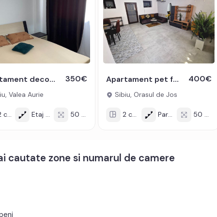
350€
400€
Apartament decomandat 2 camere 50 mpu si balcon 3 mp de inchiriat
Apartament pet friendly cu 2 camere in zona Orasul de Jos din Sibiu
iu, Valea Aurie
Sibiu, Orasul de Jos
 cam
Etaj 4/8
50 mp
2 cam
Parter
50 mp
mai cautate zone si numarul de camere
peni