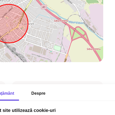
2
Tip imobil:
Bloc
ţământ
Despre
p
Regim inaltime:
P+3
r
Nr. bai:
1
 site utilizează cookie-uri