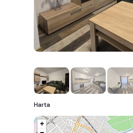
Harta
+
−