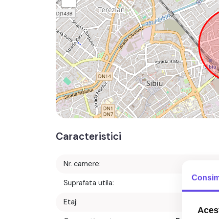
Caracteristici
Nr. camere:
Consim
Suprafata utila:
38 m
Etaj:
Parte
Acest