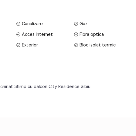
 utila de 38 mp + balcon de 8 mp.
Canalizare
Gaz
Acces internet
Fibra optica
Exterior
Bloc izolat termic
Parchet
Gresie
Metal
Celulare
Apometre
Contor gaz
nchiriat 38mp cu balcon City Residence Sibiu
Lift
tv, telefon, acces internet, fibra optica;