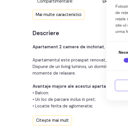
Compartimentare:
Decomanda
Folosim
Confort:
de rețe
Mai multe caracteristici
rețele 
Nr. bucatarii:
site-ul
urma fol
Descriere
Nr. balcoane:
An constructie:
201
Apartament 2 camere de inchiriat
, decomanda
Nece
Apartamentul este proaspat renovat, cu atentie la
Dispune de un living luminos, un dormitor conforta
momente de relaxare.
Avantaje majore ale acestui apartament:
• Balcon;
• Un loc de parcare inclus in pret;
• Locatie ferita de aglomeratie;
TABOO Imobiliare propune un apartament de inchir
Citește mai mult
zona Lupeni, aflat la parter inalt intr-un imobil ti