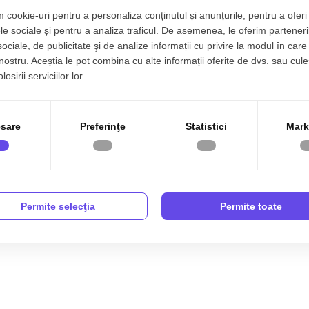
t
S. construita:
54 mp
 cookie-uri pentru a personaliza conținutul și anunțurile, pentru a oferi 
1
An renovare:
2026
le sociale și pentru a analiza traficul. De asemenea, le oferim parteneri
sociale, de publicitate şi de analize informații cu privire la modul în care 
1
Structura:
Caramida
 nostru. Aceștia le pot combina cu alte informații oferite de dvs. sau cule
osirii serviciilor lor.
1
Orientare:
Vest
9
t, 38 mp, zona
Lupeni, Sibiu.
sare
Preferinţe
Statistici
Mark
 detalii, oferind un ambient curat, elegant si functional.
bil, o bucatarie practica si balcon perfect pentru
Permite selecţia
Permite toate
iat cu 2 camere, decomandat, situat in localitatea Sibiu,
p bloc cu regim de inaltime pe Parter + 4 Etaje; anul