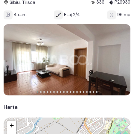
Sibiu, Tilisca
336
P26939
4 cam
Etaj 2/4
96 mp
Harta
+