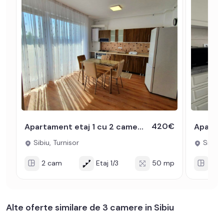
420€
Apartament etaj 1 cu 2 camere balcon lift parcare boxa Turnisor Sibiu
Sibiu, Turnisor
Sibiu, 
2 cam
Etaj 1/3
50 mp
2 c
Alte oferte similare de 3 camere in Sibiu