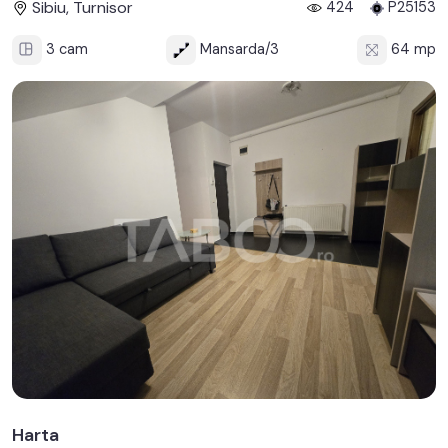
Sibiu, Turnisor
424
P25153
3 cam
Mansarda/3
64 mp
Harta