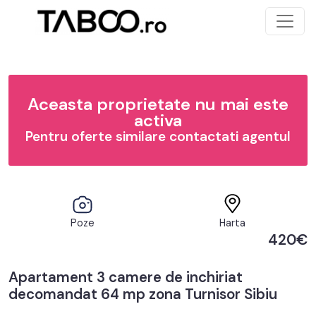
Aceasta proprietate nu mai este
activa
Pentru oferte similare contactati agentul
Poze
Harta
420€
Apartament 3 camere de inchiriat
decomandat 64 mp zona Turnisor Sibiu