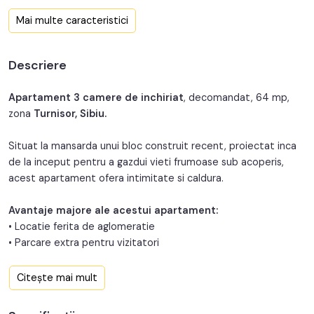
Confort:
1
Mai multe caracteristici
Nr. bucatarii:
1
Descriere
An constructie:
2012
Structura:
Caramida
Apartament 3 camere de inchiriat
, decomandat, 64 mp,
zona
Turnisor, Sibiu.
Situat la mansarda unui bloc construit recent, proiectat inca
de la inceput pentru a gazdui vieti frumoase sub acoperis,
acest apartament ofera intimitate si caldura.
Avantaje majore ale acestui apartament:
• Locatie ferita de aglomeratie
• Parcare extra pentru vizitatori
TABOO Imobiliare propune un apartament de inchiriat cu 3
Citește mai mult
camere, decomandat, situat in localitatea Sibiu, zona Turnisor,
aflat mansarda intr-un imobil tip bloc cu regim de inaltime pe