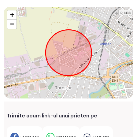
+
−
Trimite acum link-ul unui prieten pe