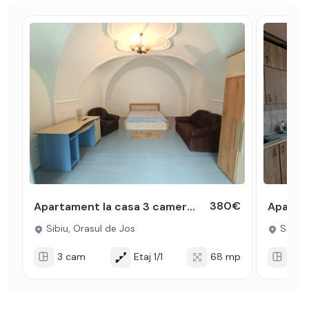
380€
Apartament la casa 3 camere 68 mpu utili in apropiere de Piata Cibin
Sibiu, Orasul de Jos
Sibiu, 
3 cam
Etaj 1/1
68 mp
3 c