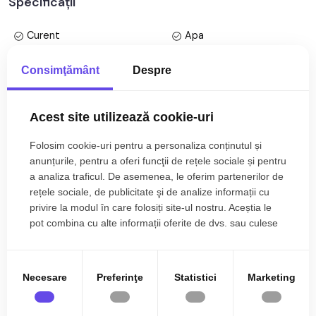
Specificații
Parter + 3 Etaje; Anul constructiei 2012, structura caramida.
Suprafata utila de 64 mp.
Curent
Apa
Apartamentul este structurat astfel:
Canalizare
Gaz
Consimţământ
Despre
• Hol;
CATV
Telefon
• Living + Bucatarie openspace;
• Baie;
Acces internet
Fibra optica
Acest site utilizează cookie-uri
• 2 Dormitoare;
Centrala proprie
Calorifere
Folosim cookie-uri pentru a personaliza conținutul și
Finisajele interioare sunt clasice:
Exterior
Bloc izolat termic
anunțurile, pentru a oferi funcţii de rețele sociale și pentru
Mai multe specificații
• Usa intrare: metal;
a analiza traficul. De asemenea, le oferim partenerilor de
Vopsea lavabila
Faianta
• Usi interioare: celulare;
rețele sociale, de publicitate şi de analize informații cu
• Tamplarie ferestre: pvc, termopan;
privire la modul în care folosiți site-ul nostru. Aceștia le
Parchet
Gresie
• Pereti: vopsea lavabila, faianta;
Daniel Andrei
pot combina cu alte informații oferite de dvs. sau culese
Finisat
PVC
• Podele: parchet, gresie.
Broker Imobiliar
în urma folosirii serviciilor lor.
0785.822.822
Metal
Celulare
Utilitati si dotari:
Necesare
Preferinţe
Statistici
Marketing
Mobilata
Utilata
• Bucatarie: mobilata, utilata;
• Mobilat: complet;
Apometre
Contor gaz