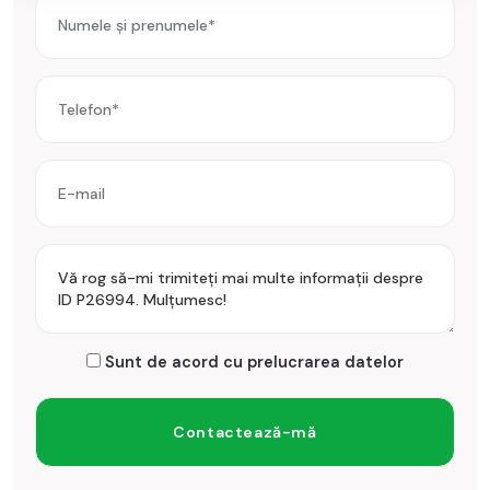
Prețul este de 600€
. Specificați telefonic codul de oferta /
id: P26994
Sunt de acord cu prelucrarea datelor