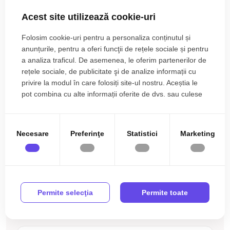
• Podele: parchet, gresie.
Finisat
PVC
Acest site utilizează cookie-uri
Utilitati si dotari:
Daniel Andrei
Metal
Celulare
• Bucatarie: mobilata, utilata;
Broker Imobiliar
Folosim cookie-uri pentru a personaliza conținutul și
• Mobilat: complet;
0785.822.822
anunțurile, pentru a oferi funcţii de rețele sociale și pentru
Lemn
Debara
• Utilitati: curent electric, apa, canalizare, gaz, telefon, acces
a analiza traficul. De asemenea, le oferim partenerilor de
Pivnita
Mobilata
internet, fibra optica;
rețele sociale, de publicitate şi de analize informații cu
• Izolatii: exterior;
privire la modul în care folosiți site-ul nostru. Aceștia le
Utilata
Apometre
pot combina cu alte informații oferite de dvs. sau culese
• Contorizare: apometre, contor gaz, contor curent electric;
Ati vizualizat anuntul: Apartament 3 camere de inchiriat 64mp
Contor gaz
Complet
în urma folosirii serviciilor lor.
• Caracteristici : interfon.
zona Turnisor Sibiu
Interfon
Apartamentul se inchiriaza mobilat si utilat cu:plita pe gaz,
Necesare
Preferinţe
Statistici
Marketing
cuptor, hota, masina de spalat rufe, masina de spalat vase,
frigider cu congelator.
Incalzirea se realizeaza prin centrala proprie, calorifere.
Ești interesat de aceasta proprietate ?
Permite selecţia
Permite toate
Pentru a se inchiria acest apartament se achita proprietarului
Completeaza datele tale și te vom suna noi!
chiria + o luna garantie.