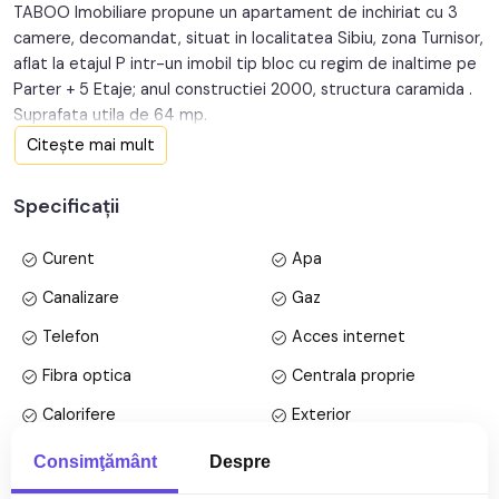
TABOO Imobiliare propune un apartament de inchiriat cu 3
camere, decomandat, situat in localitatea Sibiu, zona Turnisor,
aflat la etajul P intr-un imobil tip bloc cu regim de inaltime pe
Parter + 5 Etaje; anul constructiei 2000, structura caramida .
Suprafata utila de 64 mp.
Citește mai mult
Apartamentul este structurat astfel:
• Hol;
Specificații
• Bucatarie;
• 2 Bai;
Curent
Apa
• 2 Dormitoare;
• Living;
Canalizare
Gaz
• Debara;
Telefon
Acces internet
Finisajele interioare sunt moderne
Fibra optica
Centrala proprie
• Usa intrare: metal;
Calorifere
Exterior
• Usi interioare: celulare, lemn;
• Tamplarie ferestre: pvc, termopan;
Vopsea lavabila
Faianta
Consimţământ
Despre
Mai multe specificații
• Pereti: vopsea lavabila, faianta;
Parchet
Gresie