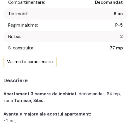
Compartimentare:
Decomandat
Tip imobil:
Bloc
Regim inaltime:
P+5
Nr. bai:
2
S. construita:
77 mp
Confort:
1
Mai multe caracteristici
Nr. bucatarii:
1
Descriere
An constructie:
2000
An renovare:
2025
Apartament 3 camere de inchiriat
, decomandat, 64 mp,
zona
Turnisor, Sibiu.
Structura:
Caramida
Avantaje majore ale acestui apartament:
• 2 bai;