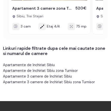
520€
Apartament 3 camere zona Trei Stejari Strada Balea balcon 3 mp
Sibiu, Trei Stejari
Sibiu,
3 cam
Etaj 4/4
75 mp
3 c
Linkuri rapide filtrate dupa cele mai cautate zone
si numarul de camere
Apartamente de închiriat Sibiu
Apartamente de închiriat Sibiu zona Turnisor
Apartamente 3 camere de închiriat Sibiu
Apartamente 3 camere de închiriat Sibiu zona Turnisor