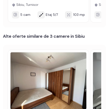
Sibiu, Turnisor
Sibiu, 
5 cam
Etaj 5/7
103 mp
4 c
Alte oferte similare de 3 camere in Sibiu