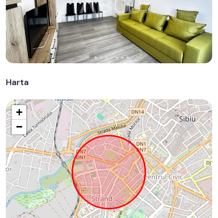
Harta
+
−