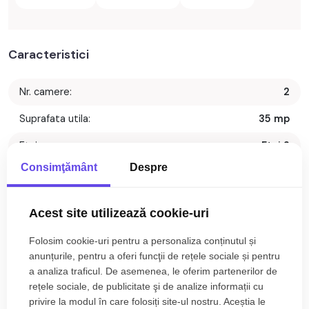
Caracteristici
Nr. camere:
2
Suprafata utila:
35 mp
Etaj:
Etaj 2
Consimţământ
Despre
Compartimentare:
Nedecomandat
Tip imobil:
Bloc
Acest site utilizează cookie-uri
Regim inaltime:
P+4
Folosim cookie-uri pentru a personaliza conținutul și
Nr. bai:
1
anunțurile, pentru a oferi funcţii de rețele sociale și pentru
a analiza traficul. De asemenea, le oferim partenerilor de
S. construita:
45 mp
rețele sociale, de publicitate şi de analize informații cu
privire la modul în care folosiți site-ul nostru. Aceștia le
Confort:
2