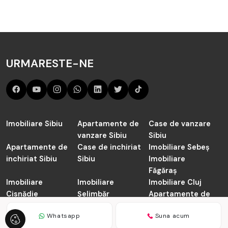
URMARESTE-NE
Imobiliare Sibiu
Apartamente de
Case de vanzare
vanzare Sibiu
Sibiu
Apartamente de
Case de inchiriat
Imobiliare Sebeș
inchiriat Sibiu
Sibiu
Imobiliare
Făgăraș
Imobiliare
Imobiliare
Imobiliare Cluj
Cisnădie
Șelimbăr
Apartamente de
vanzare Cluj-
Napoca
Whatsapp
Suna acum