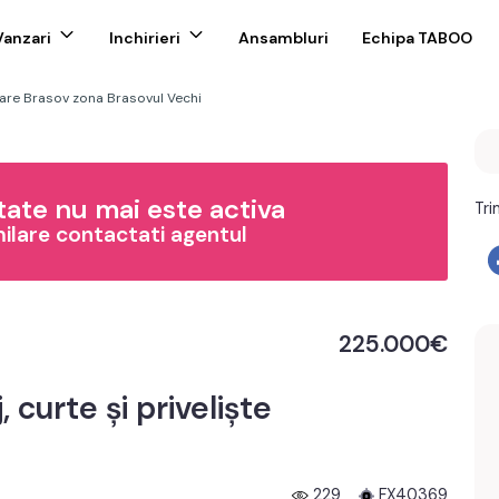
Vanzari
Inchirieri
Ansambluri
Echipa TABOO
re Brasov zona Brasovul Vechi
ate nu mai este activa
Tri
milare contactati agentul
225.000€
 curte și priveliște
229
FX40369