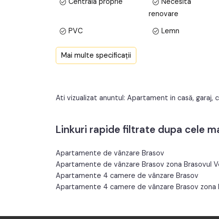
Centrala proprie
Necesita
această proprietate într-o locație de top pentru u
renovare
PVC
Lemn
Proprietatea este liberă pentru vânzare și se acc
Apometre
Contor caldura
Pentru orice întrebări sau pentru a programa o viz
Mai multe specificații
pentru a vă furniza informațiile necesare și pentr
invităm să descoperiți acest apartament și să vă i
Prețul este de 225.000€
. Specificați telefonic
Ati vizualizat anuntul: Apartament in casă, garaj, 
Linkuri rapide filtrate dupa cele 
Apartamente de vânzare Brasov
Apartamente de vânzare Brasov zona Brasovul V
Apartamente 4 camere de vânzare Brasov
Apartamente 4 camere de vânzare Brasov zona B