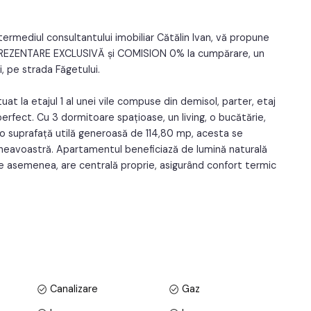
1
Orientare:
Sud-Est
1
ntermediul consultantului imobiliar Cătălin Ivan, vă propune
REPREZENTARE EXCLUSIVĂ și COMISION 0% la cumpărare, un
, pe strada Făgetului.
 la etajul 1 al unei vile compuse din demisol, parter, etaj
erfect. Cu 3 dormitoare spațioase, un living, o bucătărie,
i o suprafață utilă generoasă de 114,80 mp, acesta se
neavoastră. Apartamentul beneficiază de lumină naturală
 De asemenea, are centrală proprie, asigurând confort termic
 mp, iar apartamentul beneficiază de o cotă comună de
 oferind intimitate și un spațiu liniștit.
reu locul potrivit pentru mașina dvs.
Canalizare
Gaz
 serviciile necesare și pentru conexiunile excelente de
lile și parcurile se află la doar un pas, transformând