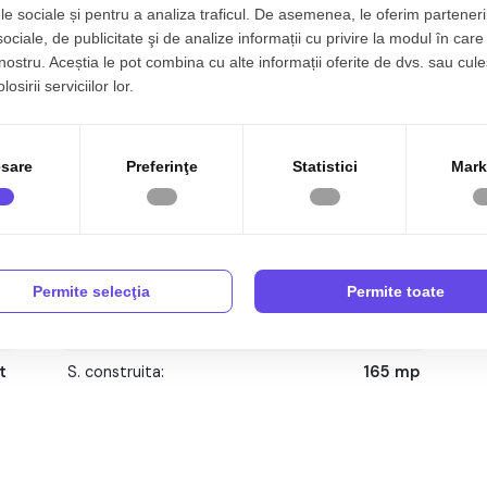
le sociale și pentru a analiza traficul. De asemenea, le oferim parteneri
sociale, de publicitate şi de analize informații cu privire la modul în care 
 nostru. Aceștia le pot combina cu alte informații oferite de dvs. sau cule
osirii serviciilor lor.
sare
Preferinţe
Statistici
Mark
4
Tip imobil:
Casa/Vila
p
Regim inaltime:
D+P+1+M
Permite selecţia
Permite toate
1
Nr. bai:
1
t
S. construita:
165 mp
1
An constructie:
1978
1
Structura:
Caramida