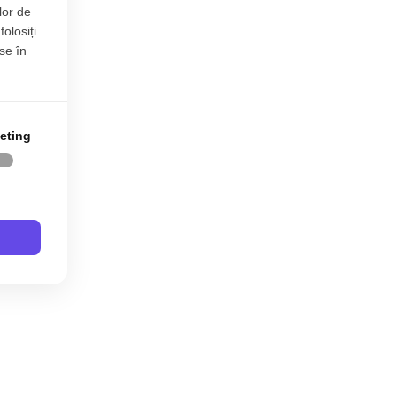
lor de
folosiți
se în
eting