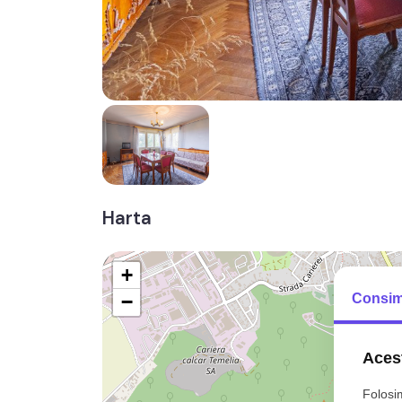
Harta
+
Consim
−
Acest
Folosim