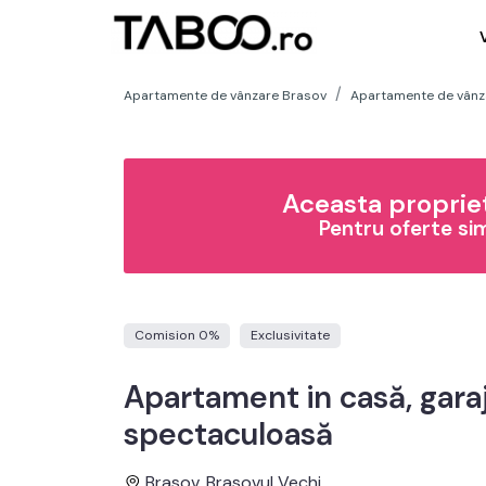
Apartamente de vânzare Brasov
Apartamente de vânza
Aceasta propriet
Pentru oferte si
Comision 0%
Exclusivitate
Apartament in casă, garaj,
spectaculoasă
Brasov, Brasovul Vechi