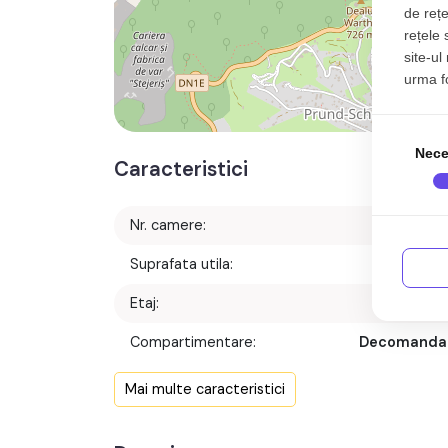
de rețe
rețele 
site-ul
urma fol
Nece
Caracteristici
Nr. camere:
Suprafata utila:
114 m
Etaj:
Etaj 
Compartimentare:
Decomanda
Confort:
Mai multe caracteristici
Nr. bucatarii: