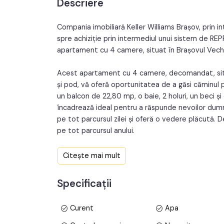
Descriere
Nr. balcoane:
Nr. garaje:
Compania imobiliară Keller Williams Brașov, prin i
spre achiziție prin intermediul unui sistem de 
apartament cu 4 camere, situat în Brașovul Vechi
Acest apartament cu 4 camere, decomandat, situat
și pod, vă oferă oportunitatea de a găsi căminul p
un balcon de 22,80 mp, o baie, 2 holuri, un beci ș
încadrează ideal pentru a răspunde nevoilor dum
pe tot parcursul zilei și oferă o vedere plăcută.
pe tot parcursul anului.
Proprietatea este amplasată pe un teren de 600
Citește mai mult
55%. Curtea este împărțită doar cu un singur vecin,
Specificații
Beneficiind de garaj, vă asigurăm că veți avea me
Curent
Apa
Zona este cunoscută pentru accesul facil la toate
transport în comun. Restaurantele, magazinele, șco