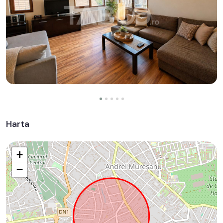
Harta
+
−