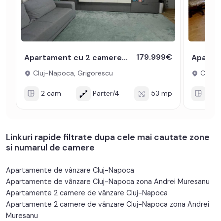
179.999€
Apartament cu 2 camere decomandate de vanzare in Grigorescu cu boxa
Cluj-Napoca, Grigorescu
Cluj-N
2 cam
Parter/4
53 mp
2 c
Linkuri rapide filtrate dupa cele mai cautate zone
si numarul de camere
Apartamente de vânzare Cluj-Napoca
Apartamente de vânzare Cluj-Napoca zona Andrei Muresanu
Apartamente 2 camere de vânzare Cluj-Napoca
Apartamente 2 camere de vânzare Cluj-Napoca zona Andrei
Muresanu