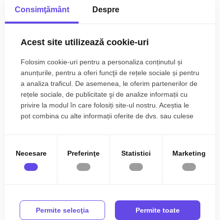
Centrala proprie
Calorifere
Consimţământ
Despre
Finisajele interioare sunt moderne:
Exterior
Bloc izolat termic
Mai multe specificații
• Usa intrare: metal;
Vopsea lavabila
Faianta
• Usi interioare: lemn;
Acest site utilizează cookie-uri
• Tamplarie ferestre: pvc, termopan;
Parchet
Gresie
• Pereti: vopsea lavabila, faianta;
Tudor Tatar
Folosim cookie-uri pentru a personaliza conținutul și
Finisat
PVC
anunțurile, pentru a oferi funcţii de rețele sociale și pentru
• Podele: parchet, gresie.
Broker Imobiliar
a analiza traficul. De asemenea, le oferim partenerilor de
0785.822.822
Metal
Lemn
rețele sociale, de publicitate şi de analize informații cu
Utilitati si dotari:
Mobilata
Utilata
privire la modul în care folosiți site-ul nostru. Aceștia le
• Bucatarie: mobilata, utilata;
pot combina cu alte informații oferite de dvs. sau culese
• Mobilat: complet;
Apometre
Contor gaz
în urma folosirii serviciilor lor.
• Utilitati: curent electric, apa, canalizare, gaz, catv, telefon,
Ati vizualizat anuntul: Apartament cu 2 camere decomandate
Complet
Interfon
acces internet, fibra optica;
cartierul Andrei Muresanu
• Izolatii: exterior, bloc izolat termic;
Necesare
Preferinţe
Statistici
Marketing
• Contorizare: apometre, contor gaz, contor curent electric;
• Caracteristici : interfon, supraveghere video.
Apartamentul se vinde mobilat si utilat cu:aragaz, cuptor,
hota, masina de spalat rufe, frigider cu congelator, Tv.
Permite selecţia
Permite toate