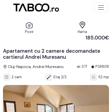
Poze
Harta
185.000€
Apartament cu 2 camere decomandate
cartierul Andrei Muresanu
Cluj-Napoca, Andrei Muresanu
371
P26808
2 cam
Etaj 2/2
52 mp