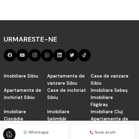
URMARESTE-NE
Imobiliare Sibiu
Apartamente de
Case de vanzare
vanzare Sibiu
Sibiu
Apartamente de
Case de inchiriat
Imobiliare Sebeș
inchiriat Sibiu
Sibiu
Imobiliare
Făgăraș
Imobiliare
Imobiliare
Imobiliare Cluj
Cisnădie
Șelimbăr
Apartamente de
vanzare Cluj-
Whatsapp
Suna acum
Napoca