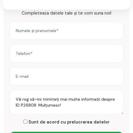
Ești interesat de aceasta proprietate ?
Incalzirea se realizeaza prin centrala proprie, calorifere.
Completeaza datele tale și te vom suna noi!
Se accepta ca si modalitate de plata surse proprii sau credit
bancar.
Prețul este de 185.000€
. Specificați telefonic codul de
oferta / id: P26808
Sunt de acord cu prelucrarea datelor