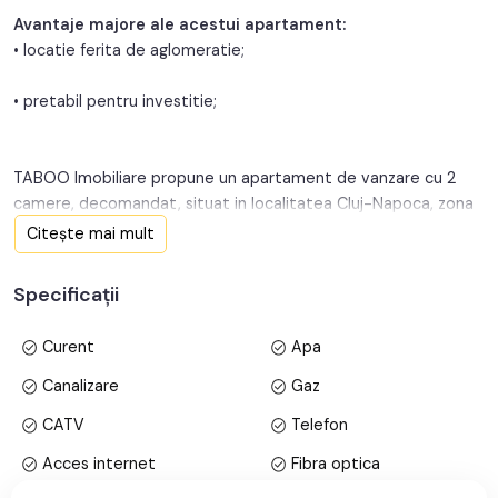
Avantaje majore ale acestui apartament:
Orientare:
Sud-Est
• locatie ferita de aglomeratie;
• pretabil pentru investitie;
TABOO Imobiliare propune un apartament de vanzare cu 2
camere, decomandat, situat in localitatea Cluj-Napoca, zona
Andrei Muresanu, aflat la etajul 2 intr -un imobil tip bloc cu
Citește mai mult
regim de inaltime pe D + Parter + 2 Etaje + Mansarda; anul
constructiei 2007, structura caramida. Suprafata utila de 52
Specificații
mp + balcon de 3 mp.
Curent
Apa
Apartamentul este structurat astfel:
• Hol;
Canalizare
Gaz
• Bucatarie;
CATV
Telefon
• Baie, cu geam;
• Living cu balcon;
Acces internet
Fibra optica
• Dormitor ;