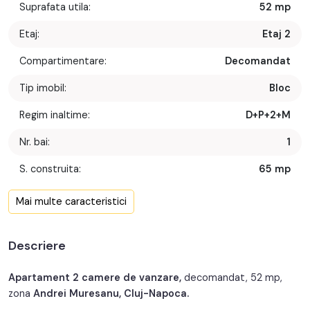
Suprafata utila:
52 mp
Etaj:
Etaj 2
Compartimentare:
Decomandat
Tip imobil:
Bloc
Regim inaltime:
D+P+2+M
Nr. bai:
1
S. construita:
65 mp
Confort:
1
Mai multe caracteristici
Nr. bucatarii:
1
Descriere
Nr. balcoane:
1
An constructie:
2007
Apartament 2 camere de vanzare,
decomandat, 52 mp,
zona
Andrei Muresanu, Cluj-Napoca.
Structura:
Caramida