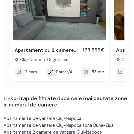
179.999€
Apartament cu 2 camere decomandate de vanzare in Grigorescu cu boxa
Cluj-Napoca, Grigorescu
Cluj-N
2 cam
Parter/4
53 mp
2 c
Linkuri rapide filtrate dupa cele mai cautate zone
si numarul de camere
Apartamente de vânzare Cluj-Napoca
Apartamente de vânzare Cluj-Napoca zona Buna-Ziua
Apartamente 2 camere de vânzare Cluj-Napoca