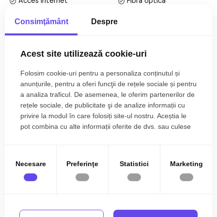
Acces internet
Fibra optica
Suprafata utila de 57 mp.
Centrala proprie
Incalzire pardoseala
Consimţământ
Despre
Apartamentul este structurat astfel:
Exterior
Bloc izolat termic
Mai multe specificații
• Hol;
Vopsea lavabila
Faianta
Acest site utilizează cookie-uri
• Living + Bucatarie;
• Baie;
Parchet
Gresie
Folosim cookie-uri pentru a personaliza conținutul și
• Dormitor;
Emilian Niculiciu
anunțurile, pentru a oferi funcţii de rețele sociale și pentru
PVC
Verticale
Director agentie Cluj-
a analiza traficul. De asemenea, le oferim partenerilor de
Finisajele interioare sunt de lux:
Napoca
Metal
Celulare
rețele sociale, de publicitate şi de analize informații cu
• Usa intrare: metal;
0785.822.822
privire la modul în care folosiți site-ul nostru. Aceștia le
Mobilata
Utilata
• Usi interioare: celulare;
pot combina cu alte informații oferite de dvs. sau culese
• Tamplarie ferestre: pvc, termopan;
Apometre
Contor gaz
în urma folosirii serviciilor lor.
• Pereti: vopsea lavabila, faianta;
Complet
Interfon
• Podele: parchet, gresie.
Ati vizualizat anuntul: Apartament ultrafinisat cu 2 camere de
Necesare
Preferinţe
Statistici
Marketing
vanzare Buna Ziua
Spatii agrement
Utilitati si dotari:
• Bucatarie: mobilata, utilata;
• Mobilat: complet;
• Utilitati: curent electric, apa, canalizare, gaz, catv, telefon,