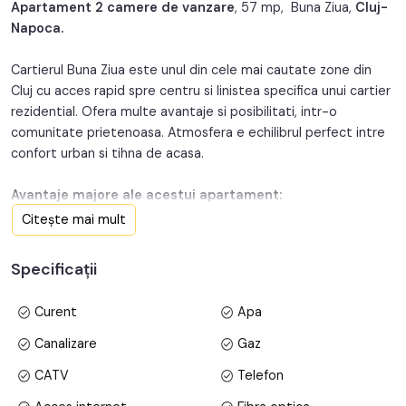
Apartament 2 camere de vanzare
, 57 mp, Buna Ziua,
Cluj-
An renovare:
2025
Napoca.
Structura:
Caramida
Cartierul Buna Ziua este unul din cele mai cautate zone din
Cluj cu acces rapid spre centru si linistea specifica unui cartier
Orientare:
Sud-Est
rezidential. Ofera multe avantaje si posibilitati, intr-o
comunitate prietenoasa. Atmosfera e echilibrul perfect intre
confort urban si tihna de acasa.
Avantaje majore ale acestui apartament:
• Pretabil investitie sigura;
Citește mai mult
• Locatie ferita de aglomeratie;
Specificații
• Apartament nou (nu s-a mai locuit dupa renovare);
Curent
Apa
TABOO Imobiliare propune un apartament de vanzare cu 2
Canalizare
Gaz
camere, decomandat, situat in localitatea Cluj-Napoca, aflat
CATV
Telefon
la Parter intr -un imobil tip bloc cu regim de inaltime pe Parter
+ 4 Etaje; anul constructiei 2016, structura caramida.