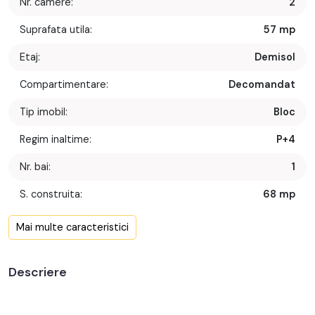
Nr. camere:
2
Suprafata utila:
57 mp
Etaj:
Demisol
Compartimentare:
Decomandat
Tip imobil:
Bloc
Regim inaltime:
P+4
Nr. bai:
1
S. construita:
68 mp
Confort:
1
Mai multe caracteristici
Nr. bucatarii:
1
Descriere
Nr. parcari:
1
An constructie:
2016