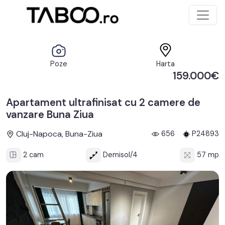
Poze
Harta
159.000€
Apartament ultrafinisat cu 2 camere de
vanzare Buna Ziua
Cluj-Napoca, Buna-Ziua
656
P24893
2 cam
Demisol/4
57 mp