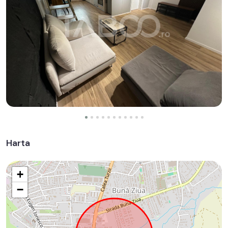
Harta
+
−