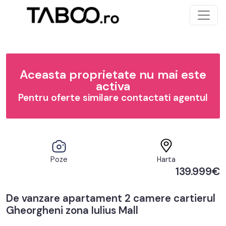
Aceasta proprietate nu mai este
activa
Pentru oferte similare contactati agentul
Poze
Harta
139.999€
De vanzare apartament 2 camere cartierul
Gheorgheni zona Iulius Mall