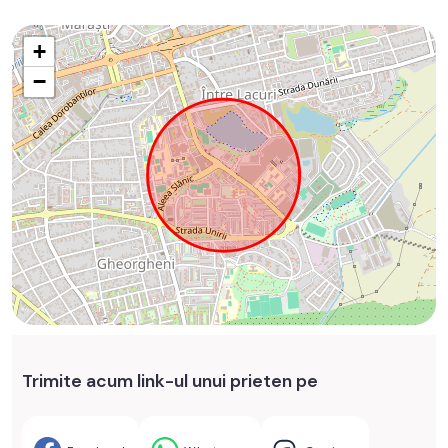
+
−
Trimite acum link-ul unui prieten pe