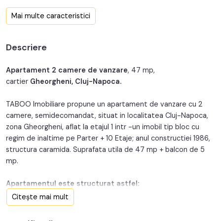
Confort:
1
Mai multe caracteristici
Nr. bucatarii:
1
Descriere
Nr. balcoane:
1
An constructie:
1986
Apartament 2 camere de vanzare
, 47 mp,
cartier
Gheorgheni, Cluj-Napoca.
Structura:
Caramida
TABOO Imobiliare propune un apartament de vanzare cu 2
Orientare:
Sud-Vest
camere, semidecomandat, situat in localitatea Cluj-Napoca,
zona Gheorgheni, aflat la etajul 1 intr -un imobil tip bloc cu
regim de inaltime pe Parter + 10 Etaje; anul constructiei 1986,
structura caramida. Suprafata utila de 47 mp + balcon de 5
mp.
Apartamentul este structurat astfel:
• Hol;
Citește mai mult
• Bucatarie;
• Baie;