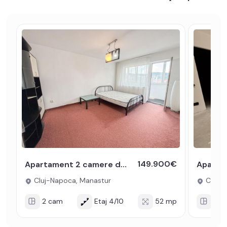
149.900€
Apartament 2 camere decomandate etaj intermediar zona Manastur Flora
Cluj-Napoca, Manastur
Cluj-N
2 cam
Etaj 4/10
52 mp
2 c