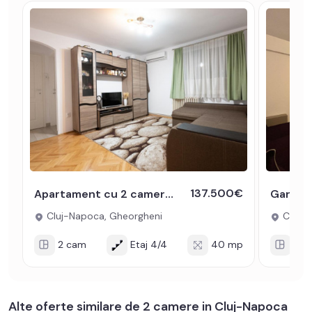
137.500€
Apartament cu 2 camere de vanzare in Gheorgheni langa Piata Hermes
Cluj-Napoca, Gheorgheni
Cluj-N
2 cam
Etaj 4/4
40 mp
1 c
Alte oferte similare de 2 camere in Cluj-Napoca