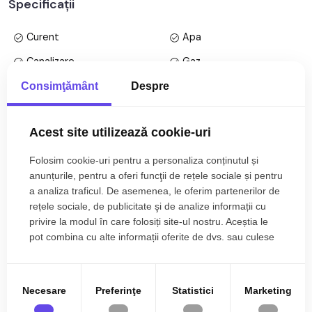
Specificații
• Living cu balcon;
• Dormitor;
Curent
Apa
• Hol intermediar;
Canalizare
Gaz
Finisajele interioare sunt clasice:
CATV
Telefon
Consimţământ
Despre
• Usa intrare: metal;
• Usi interioare: lemn;
Acces internet
Fibra optica
• Tamplarie ferestre: pvc, termopan;
Acest site utilizează cookie-uri
Centrala imobil
Calorifere
• Pereti: vopsea lavabila;
• Podele: parchet, gresie.
Vopsea lavabila
Faianta
Folosim cookie-uri pentru a personaliza conținutul și
Mai multe specificații
anunțurile, pentru a oferi funcţii de rețele sociale și pentru
Parchet
Gresie
Utilitati si dotari:
a analiza traficul. De asemenea, le oferim partenerilor de
• Bucatarie: partial mobilata, partial utilata;
rețele sociale, de publicitate şi de analize informații cu
Necesita renovare
Lemn
• Mobilat: semimobilat;
Emilian Niculiciu
privire la modul în care folosiți site-ul nostru. Aceștia le
Metal
Lemn
• Utilitati: curent electric, apa, canalizare, gaz, catv, telefon,
pot combina cu alte informații oferite de dvs. sau culese
Director agentie Cluj-
acces internet, fibra optica;
în urma folosirii serviciilor lor.
Napoca
Partial mobilata
Partial utilata
• Izolatii: exterior, bloc izolat termic;
0785.822.822
Apometre
Contor gaz
• Contorizare: apometre, contor gaz, contor curent electric;
Necesare
Preferinţe
Statistici
Marketing
• Caracteristici bloc: interfon, lift.
Partial
Interfon