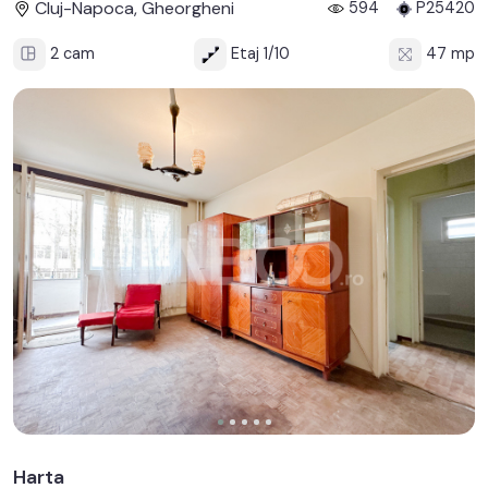
Cluj-Napoca, Gheorgheni
594
P25420
2 cam
Etaj 1/10
47 mp
Harta