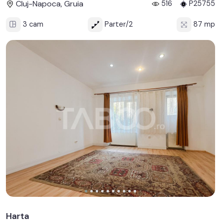
Cluj-Napoca, Gruia
516
P25755
3 cam
Parter/2
87 mp
Harta