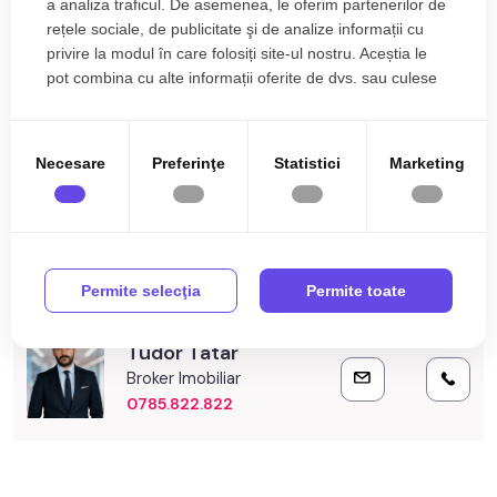
Specificații
a analiza traficul. De asemenea, le oferim partenerilor de
• Hol;
rețele sociale, de publicitate şi de analize informații cu
• Bucatarie;
privire la modul în care folosiți site-ul nostru. Aceștia le
Curent
Apa
• 2 bai;
pot combina cu alte informații oferite de dvs. sau culese
• Living;
Canalizare
Gaz
în urma folosirii serviciilor lor.
• 2 Dormitoare
CATV
Telefon
• Hol intermediar;
Necesare
Preferinţe
Statistici
Marketing
• Camara;
Acces internet
Fibra optica
Centrala proprie
Calorifere
Finisajele interioare sunt clasice.
• Usa intrare: metal;
Vopsea lavabila
Parchet
Mai multe specificații
• Usi interioare: lemn;
Gresie
Permite selecţia
Buna
Permite toate
• Tamplarie ferestre: pvc, termopan;
• Pereti: vopsea lavabila;
PVC
Metal
• Podele: parchet, gresie;
Tudor Tatar
Lemn
Mobilata
Broker Imobiliar
Utilitati si dotari:
0785.822.822
Utilata
Apometre
• Bucatarie: mobilata, utilata;
Contor gaz
Partial
• Mobilat: partial;
• Utilitati: curent electric, apa, canalizare, gaz, catv, telefon,
Interfon
Gradina