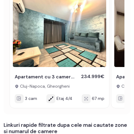
234.999€
Apartament cu 3 camere si beci de vanzare in Gheorgheni zona Synevo
Cluj-Napoca, Gheorgheni
Cluj-N
3 cam
Etaj 4/4
67 mp
3 c
Linkuri rapide filtrate dupa cele mai cautate zone
si numarul de camere