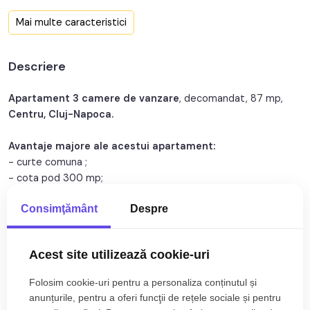
Confort:
1
Mai multe caracteristici
Nr. bucatarii:
1
Descriere
An constructie:
1930
Structura:
Caramida
Apartament 3 camere de vanzare
, decomandat, 87 mp,
Centru, Cluj-Napoca.
Orientare:
Sud-Est
Avantaje majore ale acestui apartament:
- curte comuna ;
- cota pod 300 mp;
Consimţământ
Despre
TABOO Imobiliare propune un apartament de vanzare cu 3
camere, decomandat, situat in localitatea Cluj-Napoca, zona
Gruia, aflat la etajul P intr -un imobil tip casa/vila cu regim de
Acest site utilizează cookie-uri
inaltime pe Parter + 2 Etaje; anul constructiei 1930, structura
caramida. Suprafata utila de 87 mp.
Citește mai mult
Folosim cookie-uri pentru a personaliza conținutul și
anunțurile, pentru a oferi funcţii de rețele sociale și pentru
Apartamentul este structurat astfel: