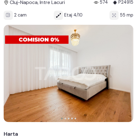
Cluj-Napoca, Intre Lacuri
574
P24915
2 cam
Etaj 4/10
55 mp
Harta