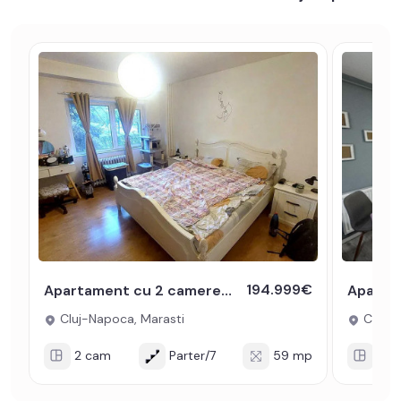
194.999€
Apartament cu 2 camere de vanzare in Marasti zona BRD si The Office
Cluj-Napoca, Marasti
Cluj-N
2 cam
Parter/7
59 mp
2 c