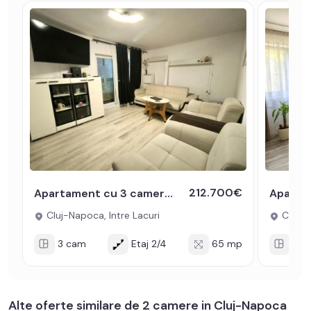
212.700€
Apartament cu 3 camere de vanzare si parcare in zona Intre Lacuri
Cluj-Napoca, Intre Lacuri
Cluj-N
3 cam
Etaj 2/4
65 mp
3 c
Alte oferte similare de 2 camere in Cluj-Napoca