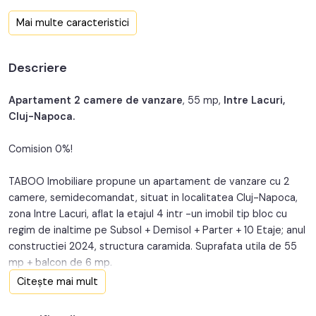
Confort:
1
Mai multe caracteristici
Nr. bucatarii:
1
Descriere
Nr. balcoane:
1
Nr. garaje:
1
Apartament 2 camere de vanzare
, 55 mp,
Intre Lacuri,
Cluj-Napoca.
Pret garaj:
20.000€
Comision 0%!
An constructie:
2024
TABOO Imobiliare propune un apartament de vanzare cu 2
Structura:
Caramida
camere, semidecomandat, situat in localitatea Cluj-Napoca,
Orientare:
Sud-Vest
zona Intre Lacuri, aflat la etajul 4 intr -un imobil tip bloc cu
regim de inaltime pe Subsol + Demisol + Parter + 10 Etaje; anul
constructiei 2024, structura caramida. Suprafata utila de 55
mp + balcon de 6 mp.
Citește mai mult
Apartamentul este structurat astfel:
• Hol;