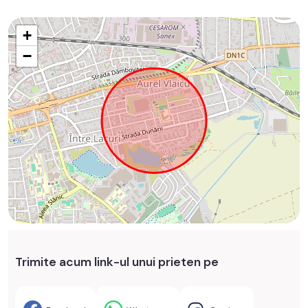
+
−
Trimite acum link-ul unui prieten pe