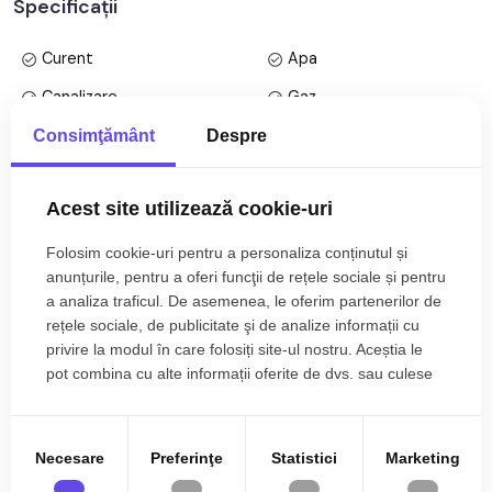
Specificații
• Bucatarie;
• Baie;
Curent
Apa
• Living cu balcon;
• Dormitor;
Canalizare
Gaz
CATV
Telefon
Consimţământ
Despre
Finisajele interioare sunt moderne:
• Usa intrare: metal;
Acces internet
Centrala proprie
• Usi interioare: lemn;
Acest site utilizează cookie-uri
Incalzire pardoseala
Aer conditionat
• Tamplarie ferestre: pvc;
• Pereti: vopsea lavabila;
Exterior
Bloc izolat termic
Folosim cookie-uri pentru a personaliza conținutul și
Mai multe specificații
• Podele: parchet, gresie.
anunțurile, pentru a oferi funcţii de rețele sociale și pentru
Vopsea lavabila
Parchet
a analiza traficul. De asemenea, le oferim partenerilor de
Utilitati si dotari:
rețele sociale, de publicitate şi de analize informații cu
Gresie
Finisat
• Bucatarie: mobilata, utilata;
Emilian Niculiciu
privire la modul în care folosiți site-ul nostru. Aceștia le
PVC
Metal
• Mobilat: complet;
pot combina cu alte informații oferite de dvs. sau culese
Director agentie Cluj-
• Utilitati: curent electric, apa, canalizare, gaz, catv, telefon,
în urma folosirii serviciilor lor.
Napoca
Lemn
Mobilata
acces internet;
0785.822.822
Utilata
Apometre
• Izolatii: exterior, bloc izolat termic;
Necesare
Preferinţe
Statistici
Marketing
• Contorizare: apometre, contor gaz, contor curent electric;
Contor gaz
Complet