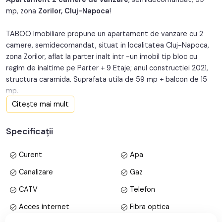
mp, zona
Zorilor, Cluj-Napoca
!
An constructie:
2021
TABOO Imobiliare propune un apartament de vanzare cu 2
Structura:
Caramida
camere, semidecomandat, situat in localitatea Cluj-Napoca,
Orientare:
Sud-Vest
zona Zorilor, aflat la parter inalt intr -un imobil tip bloc cu
regim de inaltime pe Parter + 9 Etaje; anul constructiei 2021,
structura caramida. Suprafata utila de 59 mp + balcon de 15
mp.
Citește mai mult
Apartamentul este structurat astfel:
• Hol;
Specificații
• Bucatarie;
• Baie;
Curent
Apa
• Living cu balcon;
• Dormitor cu balcon;
Canalizare
Gaz
CATV
Telefon
Finisajele interioare sunt moderne:
• Usa intrare: metal;
Acces internet
Fibra optica
• Usi interioare: lemn;