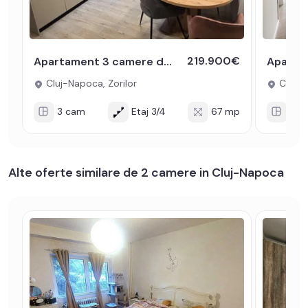
219.900€
Apartament 3 camere decomandate de vanzare Comision 0% Zorilor
Cluj-Napoca, Zorilor
Cluj-N
3 cam
Etaj 3/4
67 mp
2 c
Alte oferte similare de 2 camere in Cluj-Napoca