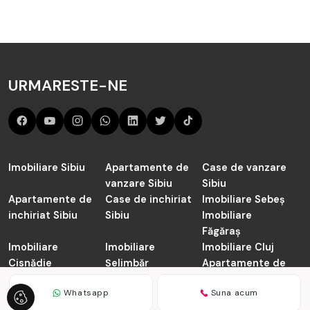
URMARESTE-NE
Imobiliare Sibiu
Apartamente de
Case de vanzare
vanzare Sibiu
Sibiu
Apartamente de
Case de inchiriat
Imobiliare Sebeș
inchiriat Sibiu
Sibiu
Imobiliare
Făgăraș
Imobiliare
Imobiliare
Imobiliare Cluj
Cisnădie
Șelimbăr
Apartamente de
vanzare Cluj-
Whatsapp
Suna acum
Napoca