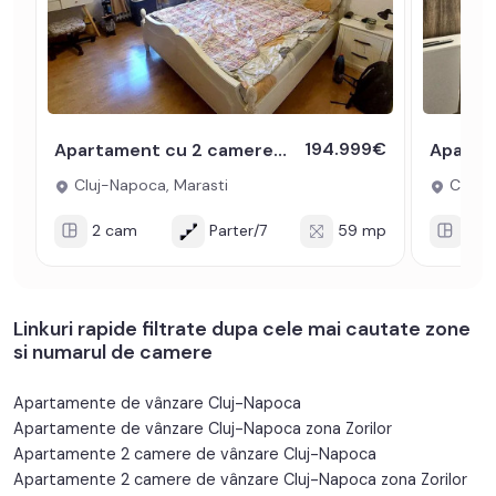
194.999€
Apartament cu 2 camere de vanzare in Marasti zona BRD si The Office
Cluj-Napoca, Marasti
Cluj-N
2 cam
Parter/7
59 mp
2 c
Linkuri rapide filtrate dupa cele mai cautate zone
si numarul de camere
Apartamente de vânzare Cluj-Napoca
Apartamente de vânzare Cluj-Napoca zona Zorilor
Apartamente 2 camere de vânzare Cluj-Napoca
Apartamente 2 camere de vânzare Cluj-Napoca zona Zorilor