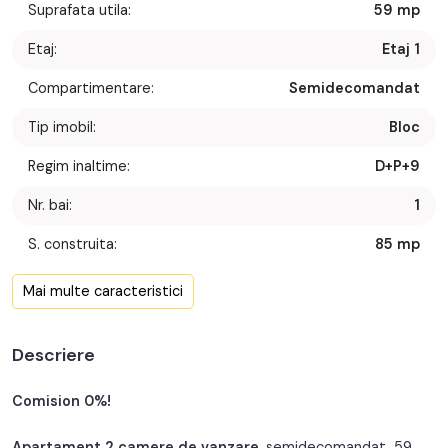
Suprafata utila:
59 mp
Etaj:
Etaj 1
Compartimentare:
Semidecomandat
Tip imobil:
Bloc
Regim inaltime:
D+P+9
Nr. bai:
1
S. construita:
85 mp
Confort:
1
Mai multe caracteristici
Nr. bucatarii:
1
Descriere
Nr. balcoane:
1
Nr. garaje:
1
Comision 0%!
Pret garaj:
15.000€
Apartament 2 camere de vanzare
, semidecomandat, 59