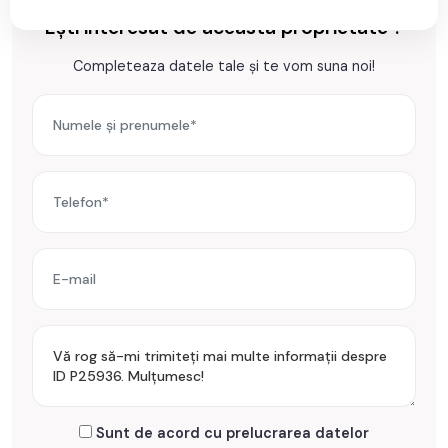
Ești interesat de aceasta proprietate ?
Se accepta ca si modalitate de plata surse proprii sau credit
Completeaza datele tale și te vom suna noi!
bancar.
Prețul este de 214.990€
. Specificați telefonic codul de
oferta / id: P25936
Sunt de acord cu prelucrarea datelor