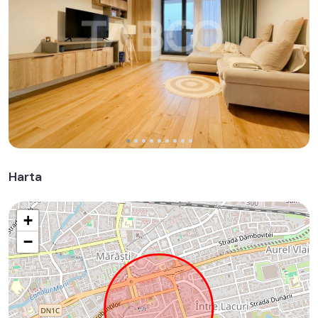
Harta
+
−