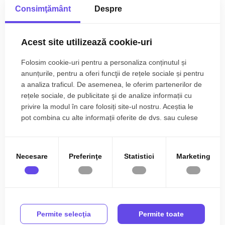
Centrala proprie
Calorifere
• Tamplarie ferestre: pvc, termopan;
Consimţământ
Despre
• Pereti: vopsea lavabila, faianta;
Aer conditionat
Exterior
Mai multe specificații
• Podele: parchet, gresie.
Bloc izolat termic
Vopsea lavabila
Acest site utilizează cookie-uri
Utilitati si dotari:
Faianta
Parchet
Folosim cookie-uri pentru a personaliza conținutul și
• Bucatarie: mobilata, utilata;
Emilian Niculiciu
Gresie
Finisat
anunțurile, pentru a oferi funcţii de rețele sociale și pentru
• Mobilat: complet;
Director agentie Cluj-
a analiza traficul. De asemenea, le oferim partenerilor de
• Utilitati: curent electric, apa, canalizare, gaz, catv, telefon,
Napoca
PVC
Metal
rețele sociale, de publicitate şi de analize informații cu
acces internet, fibra optica;
0785.822.822
privire la modul în care folosiți site-ul nostru. Aceștia le
Lemn
Mobilata
• Izolatii: exterior, bloc izolat termic;
pot combina cu alte informații oferite de dvs. sau culese
• Contorizare: apometre, contor gaz, contor curent electric;
Utilata
Apometre
în urma folosirii serviciilor lor.
• Caracteristici bloc: interfon, lift.
Contor gaz
Complet
Ati vizualizat anuntul: Apartament 2 camere de vanzare
Apartamentul se vinde mobilat si utilat cu: plita electrica,
Necesare
Preferinţe
Statistici
Marketing
Comision 0% in bloc nou Zorilor
Interfon
Lift
cuptor, hota, masina de spalat rufe, masina de spalat vase,
frigider cu congelator.
Incalzirea se realizeaza prin centrala proprie, calorifere si
dispune de sistem de climatizare (A.C.).
Permite selecţia
Permite toate