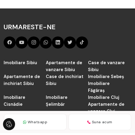
URMARESTE-NE
Imobiliare Sibiu
Apartamente de
Case de vanzare
vanzare Sibiu
Sibiu
Apartamente de
Case de inchiriat
Imobiliare Sebeș
inchiriat Sibiu
Sibiu
Imobiliare
Făgăraș
Imobiliare
Imobiliare
Imobiliare Cluj
Cisnădie
Șelimbăr
Apartamente de
vanzare Cluj-
Napoca
Whatsapp
Suna acum
TABOO.ro © 2026
Politica de Confidentialitate
Politica de