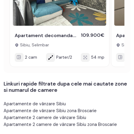
109.900€
Apartament decomandat 54mpu 2 camere si balcon zona Brana Selimbar
Sibiu, Selimbar
Sibiu, 
2 cam
Parter/2
54 mp
2 c
Linkuri rapide filtrate dupa cele mai cautate zone
si numarul de camere
Apartamente de vânzare Sibiu
Apartamente de vânzare Sibiu zona Broscarie
Apartamente 2 camere de vânzare Sibiu
Apartamente 2 camere de vânzare Sibiu zona Broscarie