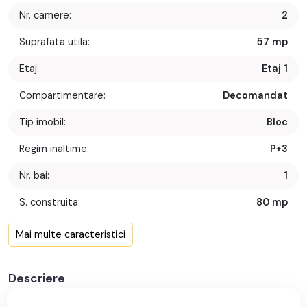
Nr. camere:
2
Suprafata utila:
57 mp
Etaj:
Etaj 1
Compartimentare:
Decomandat
Tip imobil:
Bloc
Regim inaltime:
P+3
Nr. bai:
1
S. construita:
80 mp
Confort:
1
Mai multe caracteristici
Nr. bucatarii:
1
Descriere
Nr. balcoane:
2