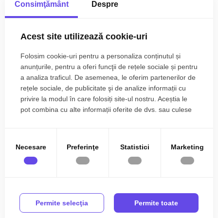
Nr. parcari:
1
Apartament 2 camere de vanzare
, decomandat, 57 mp,
Consimţământ
Despre
zona
Broscarie, Sibiu.
An constructie:
2022
Avantaje majore ale acestui apartament:
Acest site utilizează cookie-uri
Structura:
Caramida
• Un loc de parcare inclus in pret
Folosim cookie-uri pentru a personaliza conținutul și
• Pretabil investitie sigura
Orientare:
Nord
anunțurile, pentru a oferi funcţii de rețele sociale și pentru
• Locatie ferita de aglomeratie
a analiza traficul. De asemenea, le oferim partenerilor de
• Locuri de parcare extra pentru vizitatori
rețele sociale, de publicitate şi de analize informații cu
privire la modul în care folosiți site-ul nostru. Aceștia le
TABOO Imobiliare propune un apartament de vanzare cu 2
pot combina cu alte informații oferite de dvs. sau culese
camere, decomandat, situat in localitatea Sibiu, zona
în urma folosirii serviciilor lor.
Broscarie, aflat la etajul intermediar 1 intr -un imobil tip bloc cu
Citește mai mult
regim de inaltime pe Parter + 3 Etaje + Etaj Retras; anul
Necesare
Preferinţe
Statistici
Marketing
constructiei 2022, structura caramida. Suprafata utila de 57
Specificații
mp + 2 balcoane de 12 mp in total.
Curent
Apa
Apartamentul este structurat astfel:
• Hol;
Canalizare
Gaz
• Bucatarie;
Permite selecţia
Permite toate
CATV
Telefon
• Living cu balcon;