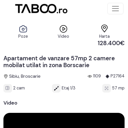
Poze
Video
Harta
128.400€
Apartament de vanzare 57mp 2 camere
mobilat utilat in zona Borscarie
Sibiu, Broscarie
1109
P27164
2 cam
Etaj 1/3
57 mp
Video