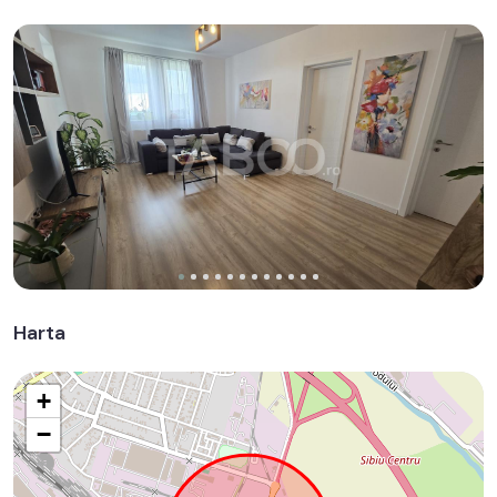
Harta
+
−