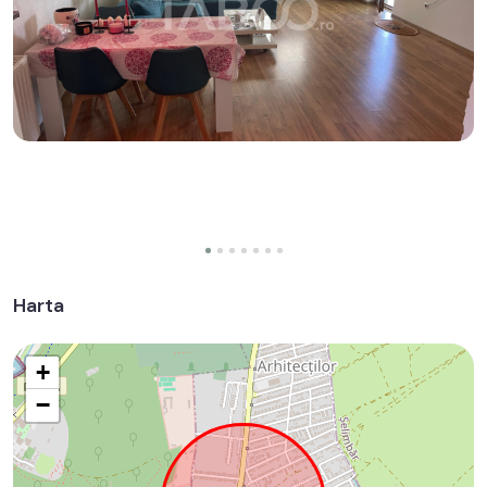
Harta
+
−