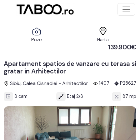
Poze
Harta
139.900€
Apartament spatios de vanzare cu terasa si
gratar in Arhitectilor
Sibiu, Calea Cisnadiei - Arhitectilor
1407
P25627
3 cam
Etaj 2/3
87 mp