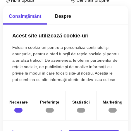
Fibra optica
Centrala proprie
• Hol;
Calorifere
Aer conditionat
• Bucatarie;
Consimţământ
Despre
• Baie;
Exterior
Bloc izolat termic
Mai multe specificații
• Living cu terasa;
Vopsea lavabila
Faianta
• 2 Dormitoare;
Acest site utilizează cookie-uri
• Hol intermediar;
Parchet
Gresie
• Debara;
Catalin Costea
Folosim cookie-uri pentru a personaliza conținutul și
Finisat
PVC
Broker Imobiliar
anunțurile, pentru a oferi funcţii de rețele sociale și pentru
Finisajele interioare sunt clasice
a analiza traficul. De asemenea, le oferim partenerilor de
0785.822.822
Metal
Celulare
• Usa intrare: metal;
rețele sociale, de publicitate şi de analize informații cu
Terasa
Wc serviciu
• Usi interioare: celulare;
privire la modul în care folosiți site-ul nostru. Aceștia le
• Tamplarie ferestre: pvc, termopan;
pot combina cu alte informații oferite de dvs. sau culese
Debara
Mobilata
în urma folosirii serviciilor lor.
• Pereti: vopsea lavabila, faianta;
Ati vizualizat anuntul: Apartament spatios de vanzare cu
Utilata
Apometre
• Podele: parchet, gresie.
terasa si gratar in Arhitectilor
Necesare
Preferinţe
Statistici
Marketing
Contor gaz
Complet
Utilitati si dotari:
Interfon
• Bucatarie: mobilata, utilata;
• Mobilat: complet;
• Utilitati: curent electric, apa, canalizare, catv, acces internet,