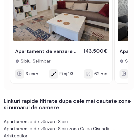
143.500€
Apartament de vanzare 62 mp 3 camere decomandate parcare Selimbar
Sibiu, Selimbar
Sibiu,
3 cam
Etaj 1/3
62 mp
3 c
Linkuri rapide filtrate dupa cele mai cautate zone
si numarul de camere
Apartamente de vânzare Sibiu
Apartamente de vânzare Sibiu zona Calea Cisnadiei -
Arhitectilor