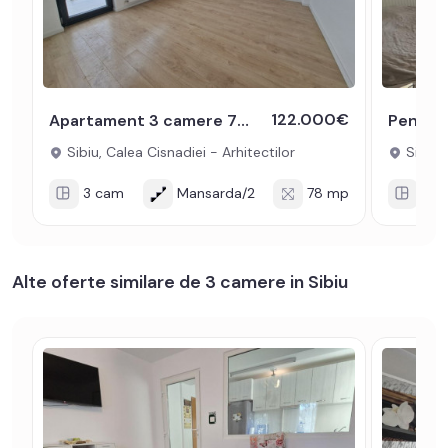
122.000€
Apartament 3 camere 78mpu de vanzare balcon lift Kaufland Arhitectilor
Sibiu, Calea Cisnadiei - Arhitectilor
Sibiu, 
3 cam
Mansarda/2
78 mp
2 c
Alte oferte similare de 3 camere in Sibiu