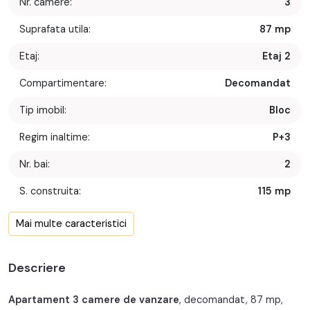
Nr. camere:
3
Suprafata utila:
87 mp
Etaj:
Etaj 2
Compartimentare:
Decomandat
Tip imobil:
Bloc
Regim inaltime:
P+3
Nr. bai:
2
S. construita:
115 mp
Confort:
1
Mai multe caracteristici
Nr. bucatarii:
1
Descriere
Nr. parcari:
1
An constructie:
2009
Apartament 3 camere de vanzare
, decomandat, 87 mp,