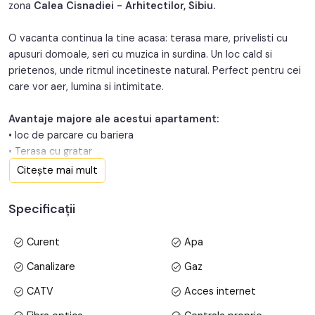
zona
Calea Cisnadiei - Arhitectilor, Sibiu.
Structura:
Caramida
O vacanta continua la tine acasa: terasa mare, privelisti cu
apusuri domoale, seri cu muzica in surdina. Un loc cald si
prietenos, unde ritmul incetineste natural. Perfect pentru cei
care vor aer, lumina si intimitate.
Avantaje majore ale acestui apartament:
• loc de parcare cu bariera
• Terasa cu gratar
• Vedere la munte
Citește mai mult
TABOO Imobiliare propune un apartament de vanzare cu 3
Specificații
camere, decomandat, situat in localitatea Sibiu, zona Calea
Cisnadiei - Arhitectilor, aflat la etajul 2 intr -un imobil tip bloc
Curent
Apa
cu regim de inaltime pe Parter + 3 Etaje; anul constructiei
2009, structura caramida. Suprafata utila de 87 mp + terasa
Canalizare
Gaz
de 11 mp.
CATV
Acces internet
Apartamentul este structurat astfel: