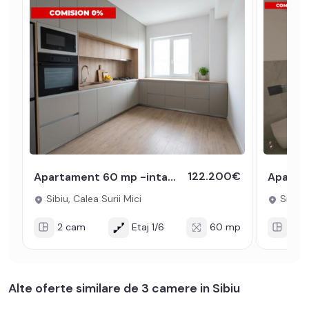
122.200€
Apartament 60 mp -intabulat- la cheie - cu 2 camere balcon si parcare
Sibiu, Calea Surii Mici
Sibiu, 
2 cam
Etaj 1/6
60 mp
2 c
Alte oferte similare de 3 camere in Sibiu