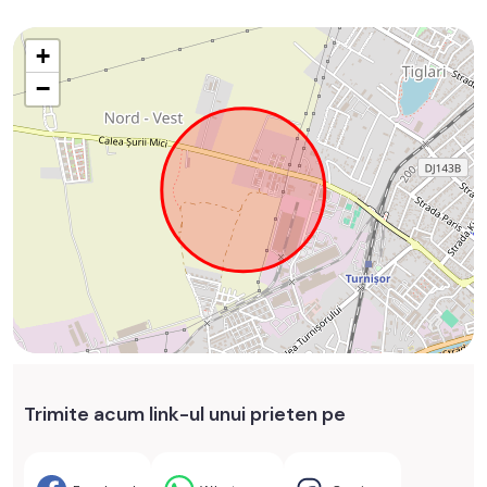
+
−
Trimite acum link-ul unui prieten pe