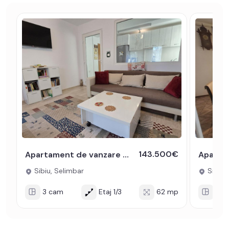
143.500€
Apartament de vanzare 62 mp 3 camere decomandate parcare Selimbar
Sibiu, Selimbar
Sibiu, 
3 cam
Etaj 1/3
62 mp
3 c