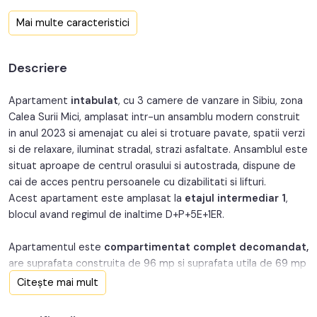
Confort:
1
Mai multe caracteristici
Nr. bucatarii:
1
Descriere
Nr. balcoane:
2
Nr. parcari:
1
Apartament
intabulat
, cu 3 camere de vanzare in Sibiu, zona
Calea Surii Mici, amplasat intr-un ansamblu modern construit
An constructie:
2023
in anul 2023 si amenajat cu alei si trotuare pavate, spatii verzi
si de relaxare, iluminat stradal, strazi asfaltate. Ansamblul este
Structura:
Caramida
situat aproape de centrul orasului si autostrada, dispune de
cai de acces pentru persoanele cu dizabilitati si lifturi.
Acest apartament este amplasat la
etajul intermediar 1
,
blocul avand regimul de inaltime D+P+5E+1ER.
Apartamentul este
compartimentat complet decomandat,
are suprafata construita de 96 mp si suprafata utila de 69 mp
impartita in: living spatios, doua dormitoare,
o bucatarie
Citește mai mult
inchisa,
doua bai spatioase
si un hol din care se intra in
fiecare camera. Apartamentul beneficiaza si de doua