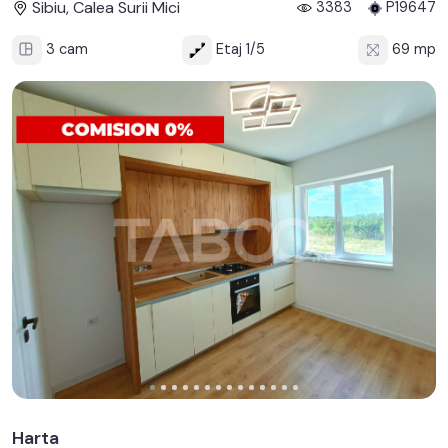
Sibiu, Calea Surii Mici
3383
P19647
3 cam
Etaj 1/5
69 mp
Harta