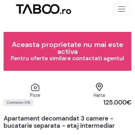
Aceasta proprietate nu mai este
activa
Pentru oferte similare contactati agentul
Poze
Harta
125.000€
Comision 0%
Apartament decomandat 3 camere -
bucatarie separata - etaj intermediar