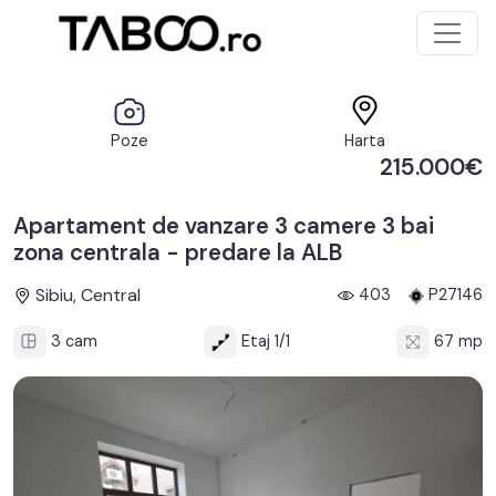
Poze
Harta
215.000€
Apartament de vanzare 3 camere 3 bai
zona centrala - predare la ALB
Sibiu, Central
403
P27146
3 cam
Etaj 1/1
67 mp