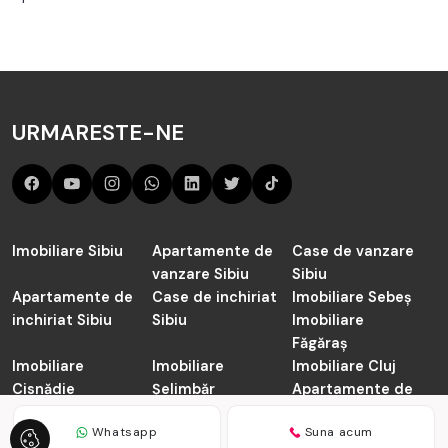
URMARESTE-NE
Imobiliare Sibiu
Apartamente de
Case de vanzare
vanzare Sibiu
Sibiu
Apartamente de
Case de inchiriat
Imobiliare Sebeș
inchiriat Sibiu
Sibiu
Imobiliare
Făgăraș
Imobiliare
Imobiliare
Imobiliare Cluj
Cisnădie
Șelimbăr
Apartamente de
vanzare Cluj-
Whatsapp
Suna acum
Napoca