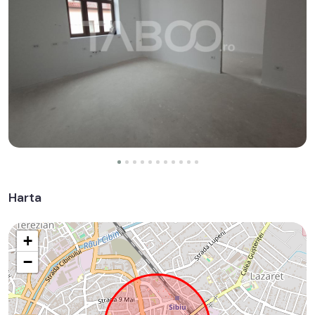
Harta
+
−