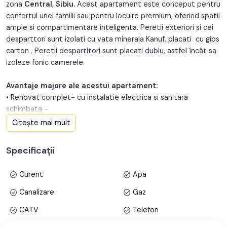
zona
Central, Sibiu.
Acest apartament este conceput pentru
An renovare:
2025
confortul unei familii sau pentru locuire premium, oferind spatii
ample si compartimentare inteligenta. Peretii exteriori si cei
Structura:
Caramida
desparttori sunt izolati cu vata minerala Kanuf, placati cu gips
carton . Peretii despartitori sunt placati dublu, astfel încât sa
Orientare:
Sud
izoleze fonic camerele.
Avantaje majore ale acestui apartament:
• Renovat complet- cu instalatie electrica si sanitara
schimbata -
• 2x dormitoare matrimoniale, fiecare cu baie proprie
Citește mai mult
• Inaltime generoasa de 3,50 m
• Pivnita generoasa de 10 mp
Specificații
• Pretabil investitie sigura
• Locatie ferita de aglomeratie
Curent
Apa
TABOO Imobiliare propune un apartament de vanzare cu 3
Canalizare
Gaz
camere, decomandate, situat in localitatea Sibiu, zona
CATV
Telefon
Central, aflat la etajul 1 intr -un imobil tip casa/vila cu regim de
inaltime pe Parter + 1 Etaje+ Pod deasupra; anul constructiei