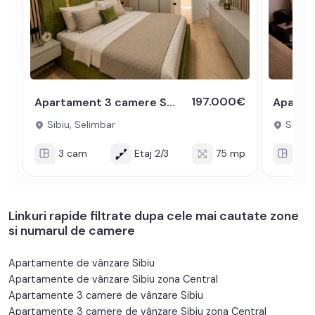
197.000€
Apartament 3 camere Selimbar - Luminos modern premium
Sibiu, Selimbar
Sibiu,
3 cam
Etaj 2/3
75 mp
3 c
Linkuri rapide filtrate dupa cele mai cautate zone
si numarul de camere
Apartamente de vânzare Sibiu
Apartamente de vânzare Sibiu zona Central
Apartamente 3 camere de vânzare Sibiu
Apartamente 3 camere de vânzare Sibiu zona Central