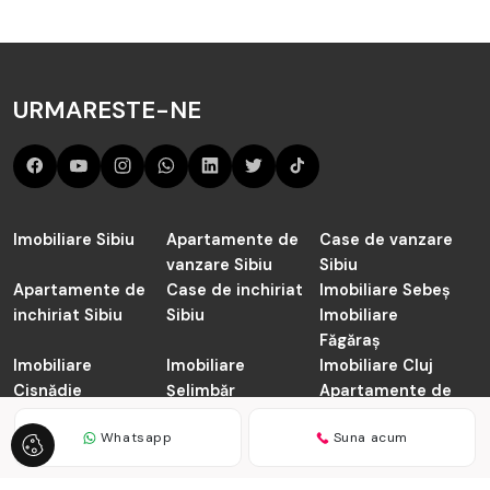
URMARESTE-NE
Imobiliare Sibiu
Apartamente de
Case de vanzare
vanzare Sibiu
Sibiu
Apartamente de
Case de inchiriat
Imobiliare Sebeș
inchiriat Sibiu
Sibiu
Imobiliare
Făgăraș
Imobiliare
Imobiliare
Imobiliare Cluj
Cisnădie
Șelimbăr
Apartamente de
vanzare Cluj-
Whatsapp
Suna acum
Napoca
TABOO.ro © 2026
Politica de Confidentialitate
Politica de