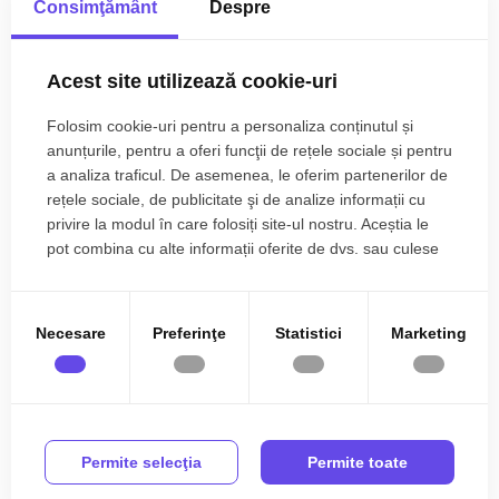
Vopsea lavabila
Faianta
Consimţământ
Despre
In imprejurimi se afla: Piata Mica, Piata Mare, magazine
Parchet
Gresie
Mai multe specificații
alimentare, centre comerciale, banci comerciale, scoli,
Acest site utilizează cookie-uri
Buna
Lemn
gradinite, spatii verzi, obiective turistice, mijloace de
transport in comun.
Metal
Lemn
Folosim cookie-uri pentru a personaliza conținutul și
Paul Constantin
anunțurile, pentru a oferi funcţii de rețele sociale și pentru
Debara
Pivnita
Prețul este de 115.500€
. Specificați telefonic codul de oferta
Broker Imobiliar
a analiza traficul. De asemenea, le oferim partenerilor de
/ id: P22357
0785.822.822
Mobilata
Partial utilata
rețele sociale, de publicitate şi de analize informații cu
privire la modul în care folosiți site-ul nostru. Aceștia le
Apometre
Contor gaz
pot combina cu alte informații oferite de dvs. sau culese
în urma folosirii serviciilor lor.
Complet
Acoperis
Ati vizualizat anuntul: Apartament de vanzare 2 camere 68
Curte comuna
mpu pivnita in Sibiu Centrul Istoric
Necesare
Preferinţe
Statistici
Marketing
Permite selecţia
Permite toate