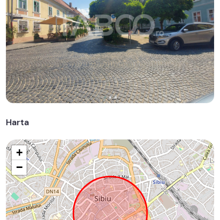
Harta
+
−