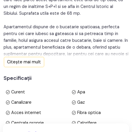
un regim de inaltime S+P+1 si se afla in Centrul Istoric al
Orientare:
Sud
Sibiului. Suprafata utila este de 68 mp.
Apartamentul dispune de o bucatarie spatioasa, perfecta
pentru cei care iubesc sa gateasca si sa petreaca timp in
familie, holul asigura accesul catre bucatarie, baie si camere. In
plus, apartamentul beneficiaza de o debara, oferind spatiu
suplimentar pentru depozitare, iar pentru cei care au nevoie si
de mai mult loc, exista o pivnita, precum si un loc de
Citește mai mult
depozitare in curte.
Specificații
Locuinta se vinde mobilata.
Utilitati: curent electric, apa, canalizare, gaz, acces internet,
Curent
Apa
fibra optica. Incalzirea se realizeaza prin centrala proprie si
calorifere.
Canalizare
Gaz
Finisaje: vopsea lavabila, faianta, gresie, parchet, ferestre din
Acces internet
Fibra optica
PVC si termopan, usi interioare din lemn, usa exterioare din
PVC si termopan.
Centrala proprie
Calorifere
Contorizare: apometru, contor gaz, contor curent electric.