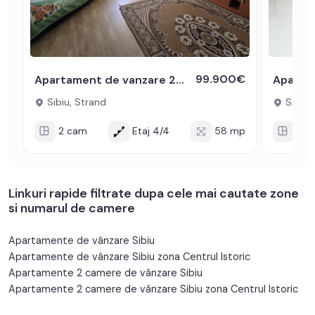
99.900€
Apartament de vanzare 2 camere decomandate in zona Parcului din Strand
Sibiu, Strand
Sibiu,
2 cam
Etaj 4/4
58 mp
2 c
Linkuri rapide filtrate dupa cele mai cautate zone
si numarul de camere
Apartamente de vânzare Sibiu
Apartamente de vânzare Sibiu zona Centrul Istoric
Apartamente 2 camere de vânzare Sibiu
Apartamente 2 camere de vânzare Sibiu zona Centrul Istoric