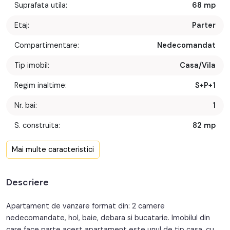
Suprafata utila:
68 mp
Etaj:
Parter
Compartimentare:
Nedecomandat
Tip imobil:
Casa/Vila
Regim inaltime:
S+P+1
Nr. bai:
1
S. construita:
82 mp
Confort:
1
Mai multe caracteristici
Nr. bucatarii:
1
Descriere
An constructie:
1900
An renovare:
2000
Apartament de vanzare format din: 2 camere
nedecomandate, hol, baie, debara si bucatarie. Imobilul din
Structura:
Caramida
care face parte acest apartament este unul de tip casa, cu