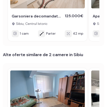
125.000€
Garsoniera decomandata de vanzare Centru Istoric - acces auto
Sibiu, Centrul Istoric
Sibiu, 
1 cam
Parter
42 mp
2 c
Alte oferte similare de 2 camere in Sibiu