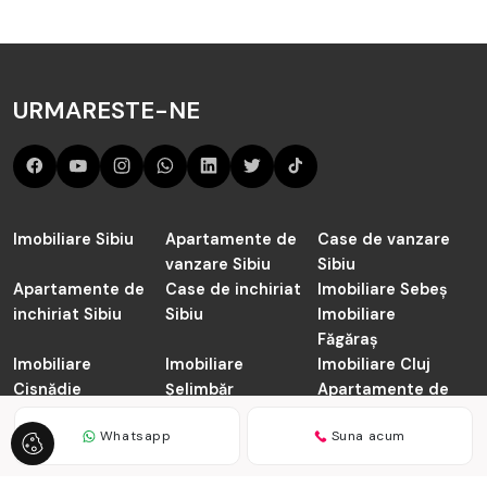
URMARESTE-NE
Imobiliare Sibiu
Apartamente de
Case de vanzare
vanzare Sibiu
Sibiu
Apartamente de
Case de inchiriat
Imobiliare Sebeș
inchiriat Sibiu
Sibiu
Imobiliare
Făgăraș
Imobiliare
Imobiliare
Imobiliare Cluj
Cisnădie
Șelimbăr
Apartamente de
vanzare Cluj-
Whatsapp
Suna acum
Napoca
TABOO.ro © 2026
Politica de Confidentialitate
Politica de