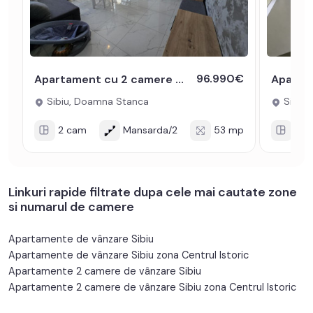
96.990€
Apartament cu 2 camere decomandat 53 utili mobilat Doamna Stanca Sibiu
Sibiu, Doamna Stanca
Sibiu, 
2 cam
Mansarda/2
53 mp
2 c
Linkuri rapide filtrate dupa cele mai cautate zone
si numarul de camere
Apartamente de vânzare Sibiu
Apartamente de vânzare Sibiu zona Centrul Istoric
Apartamente 2 camere de vânzare Sibiu
Apartamente 2 camere de vânzare Sibiu zona Centrul Istoric