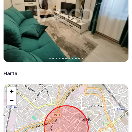
Harta
+
−