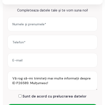
congelator.
Ești interesat de aceasta proprietate ?
Completeaza datele tale și te vom suna noi!
Incalzirea se realizeaza prin centrala proprie si calorifere.
Se accepta ca si modalitate de plata surse proprii sau credit
bancar.
Prețul este de 92.999€
. Specificați telefonic codul de oferta
/ id: P26589
Sunt de acord cu prelucrarea datelor