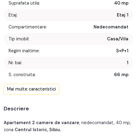
Suprafata utila:
40 mp
Etaj:
Etaj 1
Compartimentare:
Nedecomandat
Tip imobil:
Casa/Vila
Regim inaltime:
S+P+1
Nr. bai:
1
S. construita:
66 mp
Confort:
2
Mai multe caracteristici
Nr. bucatarii:
1
Descriere
Nr. balcoane:
1
An constructie:
1930
Apartament 2 camere de vanzare
, nedecomandat, 40 mp,
zona
Centrul Istoric, Sibiu.
An renovare:
2022