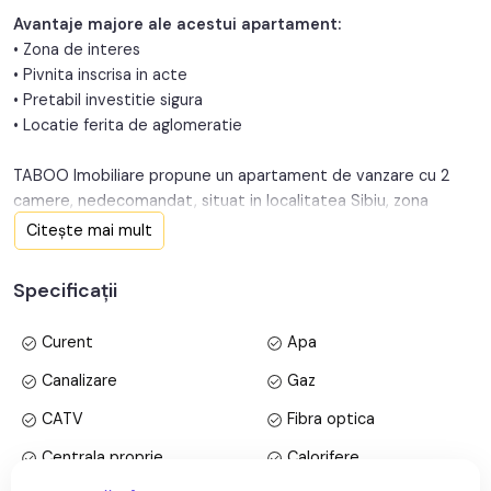
Avantaje majore ale acestui apartament:
Structura:
Caramida
• Zona de interes
• Pivnita inscrisa in acte
Orientare:
Sud
• Pretabil investitie sigura
• Locatie ferita de aglomeratie
TABOO Imobiliare propune un apartament de vanzare cu 2
camere, nedecomandat, situat in localitatea Sibiu, zona
Centrul Istoric, aflat la etajul 1 intr-un imobil tip casa cu
Citește mai mult
regimul de inaltime subsol+parter+etaj, anul constructiei 1930,
pe structura din caramida. Suprafata utila de 40 mp+balcon
Specificații
de 18 mp si pivnita.
Curent
Apa
Apartamentul este structurat astfel:
• Bucatarie;
Canalizare
Gaz
• Baie;
CATV
Fibra optica
• Camara;
• Living;
Centrala proprie
Calorifere
• Dormitor.