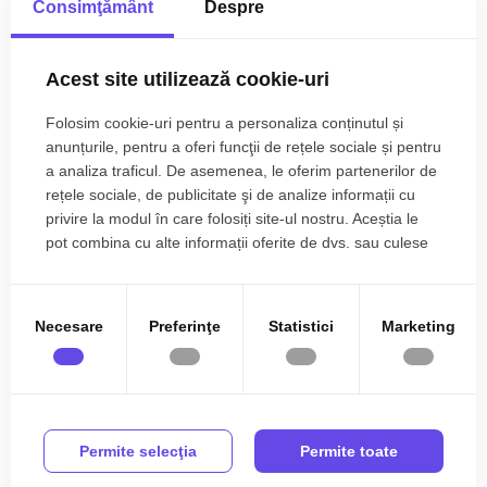
Vopsea lavabila
Faianta
Consimţământ
Despre
Finisajele interioare sunt clasice:
Parchet
Gresie
Mai multe specificații
• Usa intrare: pvc;
Acest site utilizează cookie-uri
Finisat
PVC
• Usi interioare: celulare;
• Tamplarie ferestre: pvc, termopan;
PVC
Celulare
Folosim cookie-uri pentru a personaliza conținutul și
• Pereti: vopsea lavabila, faianta;
Nicu Carlan
anunțurile, pentru a oferi funcţii de rețele sociale și pentru
Pivnita
Mobilata
• Podele: parchet, gresie.
Broker Imobiliar
a analiza traficul. De asemenea, le oferim partenerilor de
0785.822.822
Utilata
Apometre
rețele sociale, de publicitate şi de analize informații cu
Utilitati si dotari:
privire la modul în care folosiți site-ul nostru. Aceștia le
Contor gaz
Complet
• Bucatarie: mobilata, utilata;
pot combina cu alte informații oferite de dvs. sau culese
• Mobilat: complet;
în urma folosirii serviciilor lor.
Interfon
Acoperis
• Utilitati: curent electric, apa, canalizare, gaz, catv, fibra
Ati vizualizat anuntul: Apartament de vanzare cu 2 camere
Curte comuna
optica;
pivnita balcon Centrul Istoric Sibiu
Necesare
Preferinţe
Statistici
Marketing
• Contorizare: apometre, contor gaz, contor curent electric,
contorizare separata;
• Caracteristici casa: interfon, acoperis, curte comuna.
Apartamentul se vinde mobilat si utilat cu: plita pe gaz,
Permite selecţia
Permite toate
cuptor electric, hota, masina de spalat rufe, frigider cu