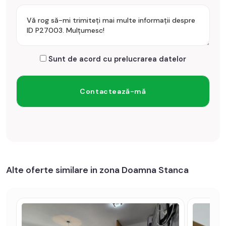
bancar. Pretul este cu TVA inclus.
Prețul este de 112.000€
. Specificați telefonic codul de oferta
/ id: P27003
Sunt de acord cu prelucrarea datelor
Alte oferte similare in zona Doamna Stanca