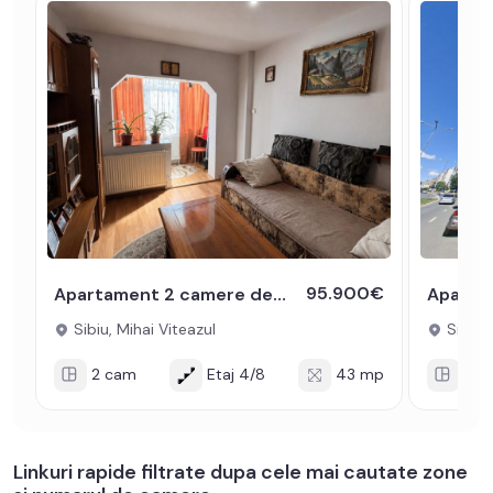
95.900€
Apartament 2 camere de vanzare 43mpu zona Mihai Viteazul
Sibiu, Mihai Viteazul
Sibiu, 
2 cam
Etaj 4/8
43 mp
2 c
Linkuri rapide filtrate dupa cele mai cautate zone