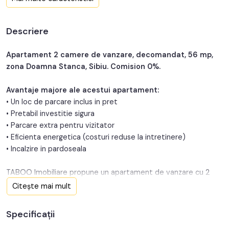
Nr. bucatarii:
1
Descriere
Nr. balcoane:
1
Nr. parcari:
1
Apartament 2 camere de vanzare, decomandat, 56 mp,
zona Doamna Stanca, Sibiu. Comision 0%.
An constructie:
2026
Avantaje majore ale acestui apartament:
Structura:
Caramida
• Un loc de parcare inclus in pret
• Pretabil investitie sigura
• Parcare extra pentru vizitator
• Eficienta energetica (costuri reduse la intretinere)
• Incalzire in pardoseala
TABOO Imobiliare propune un apartament de vanzare cu 2
camere, decomandat, situat in localitatea Sibiu, zona Doamna
Citește mai mult
Stanca, aflat la etajul intermediar 2 intr-un imobil tip bloc cu
regim de inaltime pe Parter + 3 Etaje; anul constructiei 2026,
Specificații
structura caramida. Suprafata utila de 56 mp + balcon de