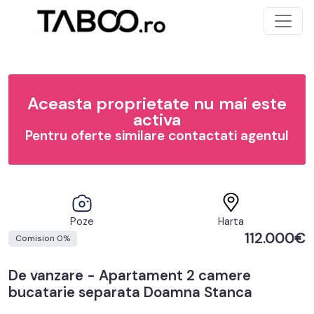
Aceasta proprietate nu mai este
activa
Pentru oferte similare contactati agentul
Poze
Harta
112.000€
Comision 0%
De vanzare - Apartament 2 camere
bucatarie separata Doamna Stanca