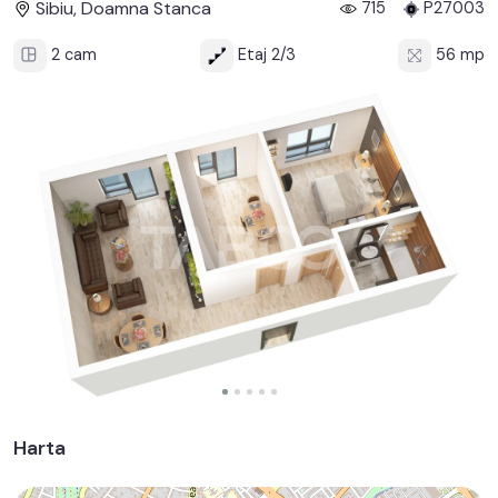
Sibiu, Doamna Stanca
715
P27003
2 cam
Etaj 2/3
56 mp
Harta