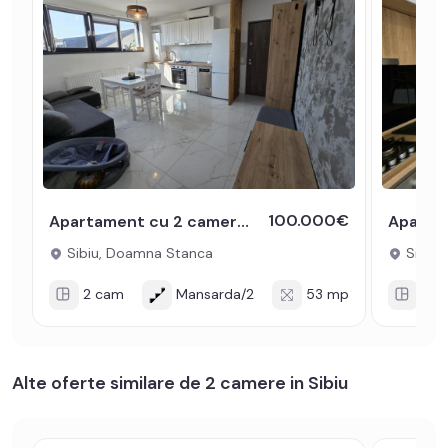
100.000€
Apartament cu 2 camere decomandat 53 utili mobilat Doamna Stanca Sibiu
Sibiu, Doamna Stanca
Sibiu,
2 cam
Mansarda/2
53 mp
3 c
Alte oferte similare de 2 camere in Sibiu