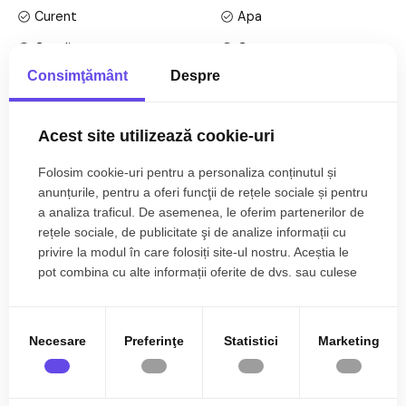
7mp.
Curent
Apa
Apartamentul este structurat astfel:
Canalizare
Gaz
• Hol;
Consimţământ
Despre
CATV
Telefon
• Bucatarie separata cu balcon;
• Living cu balcon;
Acces internet
Fibra optica
• Dormitor;
Acest site utilizează cookie-uri
Centrala proprie
Incalzire pardoseala
• Baie.
Folosim cookie-uri pentru a personaliza conținutul și
Exterior
Bloc izolat termic
Mai multe specificații
Apartamentul se vinde la stadiul de "alb" si se preda cu
anunțurile, pentru a oferi funcţii de rețele sociale și pentru
PVC
Metal
urmatoarele:
a analiza traficul. De asemenea, le oferim partenerilor de
rețele sociale, de publicitate şi de analize informații cu
• Tamplarie PVC Salamander – 3 foi sticla, 7 camere;
Nemobilata
Neutilata
privire la modul în care folosiți site-ul nostru. Aceștia le
• Usa metalica la intrarea in apartament;
Andreas Wolff
Apometre
Contor gaz
pot combina cu alte informații oferite de dvs. sau culese
• Tencuiala var-ciment, 2 maini de glet si 1 mana lavabila alba;
Broker Imobiliar
în urma folosirii serviciilor lor.
• Centrala BOSCH in condensare 5 ani garantie;
0785.822.822
Nemobilat
Acoperis
• Incalzire in pardoseala;
• Balcon placat cu gresie;
Necesare
Preferinţe
Statistici
Marketing
• Corp iluminat balcon;
• Balustrada sticla balcon.
Ati vizualizat anuntul: De vanzare - Apartament 2 camere
bucatarie separata Doamna Stanca