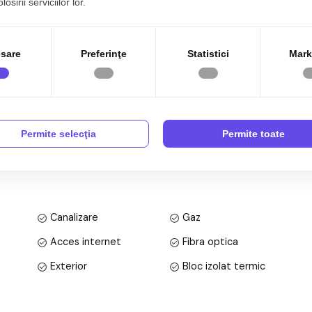
osirii serviciilor lor.
re cu 4 camere, decomandat, situat in localitatea Sibiu,
sare
Preferinţe
Statistici
Mark
bil tip bloc cu regim de inaltime pe Parter + 6 Etaje; anul
utila de 91 mp + 3 balcone in suprafata de 11mp.
Permite selecţia
Permite toate
Canalizare
Gaz
Acces internet
Fibra optica
Exterior
Bloc izolat termic
Parchet
Gresie