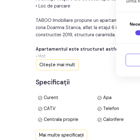
urma fol
• Loc de parcare
TABOO Imobiliare propune un apartament de vanza
Nece
zona Doamna Stanca, aflat la etajul 6 intr -un imo
constructiei 2019, structura caramida. Suprafata 
Apartamentul este structurat astfel:
• Hol;
• Bucatarie;
Citește mai mult
• 2 Bai;
• Living cu balcon;
Specificații
• 3 Dormitore;
• Hol intermediar;
Curent
Apa
Finisajele interioare sunt moderne:
CATV
Telefon
• Usa intrare: metal;
Centrala proprie
Calorifere
• Usi interioare: lemn;
• Tamplarie ferestre: pvc, termopan;
Vopsea lavabila
Faianta
Mai multe specificații
• Pereti: vopsea lavabila, faianta;