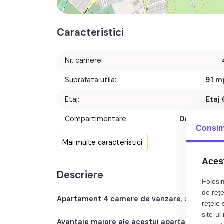
Caracteristici
Nr. camere:
Suprafata utila:
91 m
Etaj:
Etaj 
Compartimentare:
Decomanda
Consim
Confort:
Mai multe caracteristici
Nr. bucatarii:
Acest
Descriere
Nr. balcoane:
Folosim
de rețe
Apartament 4 camere de vanzare
, decomanda
rețele 
site-ul
Avantaje majore ale acestui apartament: