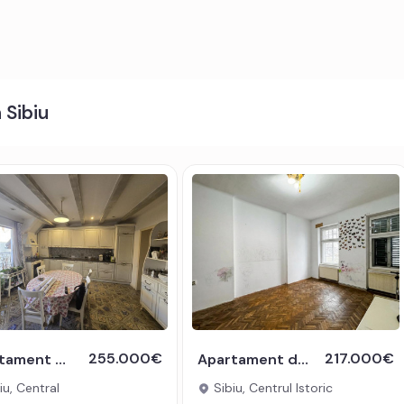
 Sibiu
255.000€
217.000€
Apartament 4 camere 120mpu cu terasa de 12mp in zona Centrala Sibiu
Apartament de vanzare cu 4 camere 2 bai 109 mp Centrul Istoric Sibiu
iu, Central
Sibiu, Centrul Istoric