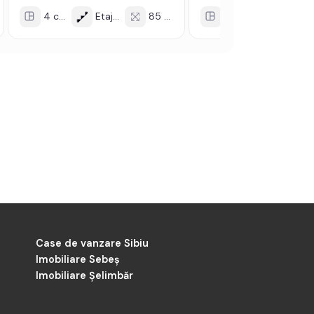
4 cam
Etaj 1/2
85 mp
4 cam
Etaj 1/1
Case de vanzare Sibiu
Imobiliare Sebeș
Imobiliare Șelimbăr
-