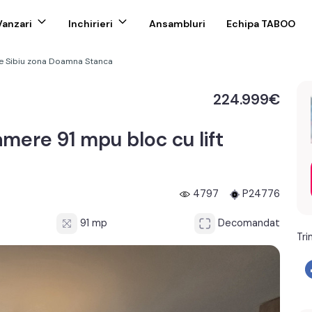
Vanzari
Inchirieri
Ansambluri
Echipa TABOO
e Sibiu zona Doamna Stanca
224.999€
ere 91 mpu bloc cu lift
4797
P24776
91 mp
Decomandat
Tri