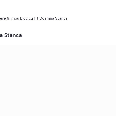
Metal
Lemn
Apometre
Contor gaz
ere 91 mpu bloc cu lift Doamna Stanca
Lift
Acoperis
tv, telefon, acces internet, fibra optica;
na Stanca
t electric, contorizare separata;
lectrica, cuptor, hota, masina de spalat rufe, uscator rufe,
essor de cafea.
ifere.
i sau credit bancar.
 codul de oferta / id: P24776