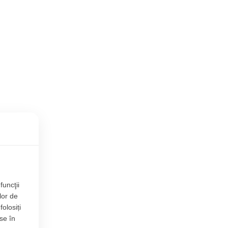
funcţii
lor de
folosiți
se în