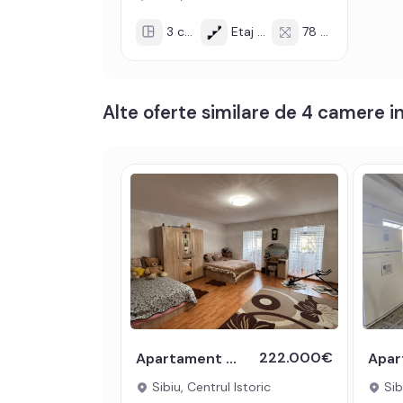
3 cam
Etaj 7/6
78 mp
Alte oferte similare de 4 camere in
222.000€
Apartament 4 camere 143mpu singur pe etaj in Centrul Istoric Sibiu
Sibiu, Centrul Istoric
Sib