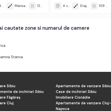
cam
Mansarda/2
120 mp
4 cam
Etaj 1/2
109 mp
mai cautate zone si numarul de camere
nca
Doamna Stanca
are Sibiu
Apartamente de vanzare Sibiu
mente de inchiriat Sibiu
Case de inchiriat Sibiu
iare Făgăraș
Imobiliare Cisnădie
are Cluj
Apartamente de vanzare Cluj
Napoca