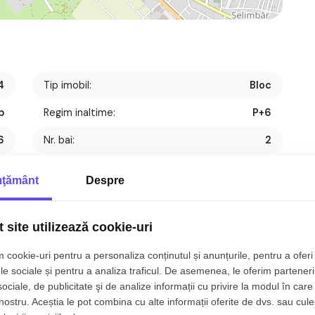
4
Tip imobil:
Bloc
p
Regim inaltime:
P+6
6
Nr. bai:
2
t
S. construita:
121 mp
ţământ
Despre
1
Nr. parcari:
1
1
An constructie:
2019
 site utilizează cookie-uri
2
Structura:
Caramida
 cookie-uri pentru a personaliza conținutul și anunțurile, pentru a oferi 
le sociale și pentru a analiza traficul. De asemenea, le oferim parteneri
t, 91 mp, zona
Doamna Stanca, Sibiu.
sociale, de publicitate şi de analize informații cu privire la modul în care 
 nostru. Aceștia le pot combina cu alte informații oferite de dvs. sau cule