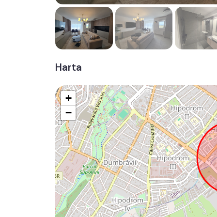
Harta
+
−