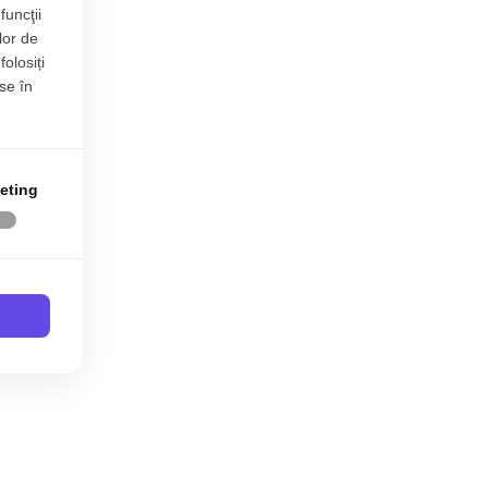
funcţii
lor de
folosiți
se în
eting