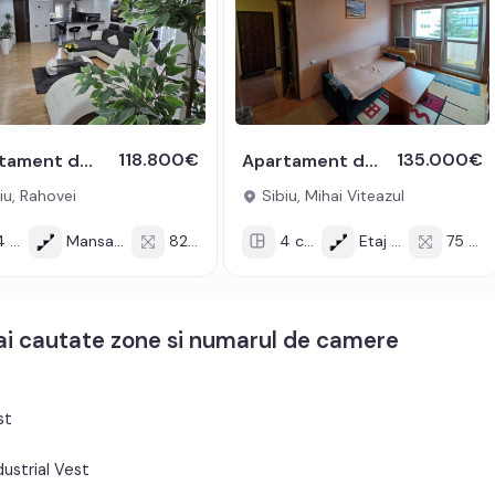
118.800€
135.000€
Apartament de vanzare 82mp 4 camere 2 bai balcon zona Rahovei
Apartament de vanzare 4 camere 75mp cu 2 balcoane Mihai Viteazul Sibiu
iu, Rahovei
Sibiu, Mihai Viteazul
cam
Mansarda/4
82 mp
4 cam
Etaj 3/4
75 mp
mai cautate zone si numarul de camere
st
ustrial Vest