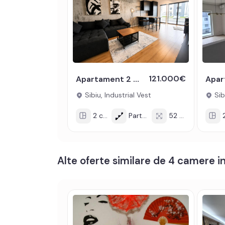
• Mobilat: nemobilat;
• Utilitati: curent electric, apa, canalizare, gaz, ac
• Izolatii: exterior, bloc izolat termic;
• Contorizare: apometre, contor gaz, contor curen
• Caracteristici bloc: interfon, acoperis.
Incalzirea se realizeaza prin centrala proprie, inca
121.000€
Apartament 2 camere parter 54 mp utili balcon loc de parcare Cristian
Sibiu, Industrial Vest
Sibi
Se accepta ca si modalitate de plata surse propri
2 cam
Parter/2
52 mp
2
Prețul este de 120.900€ + TVA
. Specificați tel
Alte oferte similare de 4 camere in