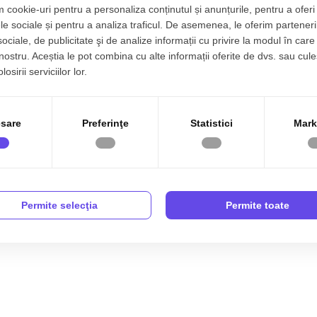
 cookie-uri pentru a personaliza conținutul și anunțurile, pentru a oferi 
le sociale și pentru a analiza traficul. De asemenea, le oferim parteneri
1
Structura:
Caramida
sociale, de publicitate şi de analize informații cu privire la modul în care 
1
Orientare:
Sud
 nostru. Aceștia le pot combina cu alte informații oferite de dvs. sau cule
osirii serviciilor lor.
1
0, decomandat, 87 mp, zona
Industrial Vest, Sibiu.
sare
Preferinţe
Statistici
Mark
ata minerala, iar incalzirea apartamentului fiind realizata prin
tii Fagaras;
Permite selecţia
Permite toate
m ar fi usile de la Porta Doors;
re cu 4 camere, decomandat, situat in localitatea Sibiu,
bil tip bloc cu regim de inaltime pe Parter + 2 Etaje; anul
 utila de 87 mp + balcon de 7 mp.