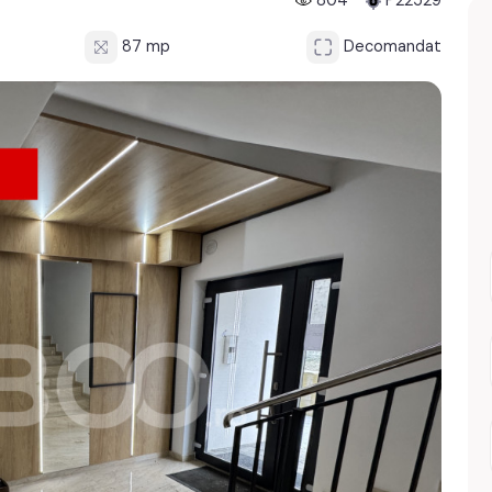
804
P22529
87 mp
Decomandat