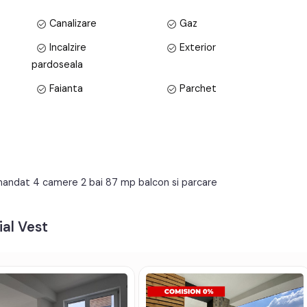
 astfel:
Canalizare
Gaz
Incalzire
Exterior
pardoseala
Faianta
Parchet
PVC
Verticale
Nemobilata
Neutilata
Nemobilat
Interfon
omandat 4 camere 2 bai 87 mp balcon si parcare
ial Vest