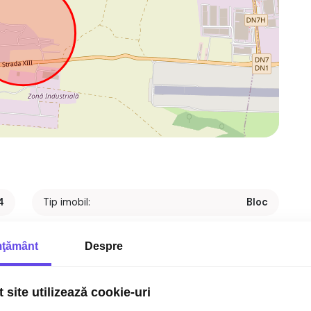
4
Tip imobil:
Bloc
p
Regim inaltime:
P+2
ţământ
Despre
2
Nr. bai:
2
t
S. construita:
111 mp
 site utilizează cookie-uri
1
An constructie:
2024