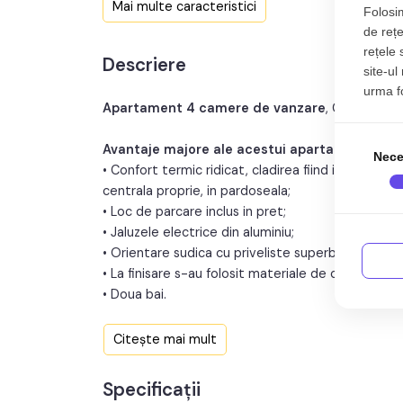
Mai multe caracteristici
Folosim
de rețe
Nr. bucatarii:
rețele 
Descriere
Nr. balcoane:
site-ul
urma fol
Nr. parcari:
Apartament 4 camere de vanzare
, COMISION 
Avantaje majore ale acestui apartament:
Nece
• Confort termic ridicat, cladirea fiind izolata cu v
centrala proprie, in pardoseala;
• Loc de parcare inclus in pret;
• Jaluzele electrice din aluminiu;
• Orientare sudica cu priveliste superba catre mun
• La finisare s-au folosit materiale de calitate, cu
• Doua bai.
TABOO Imobiliare propune un apartament de vanza
Citește mai mult
zona Industrial Vest, aflat la etajul 2 intr -un imo
constructiei 2024, structura caramida. Suprafata
Specificații