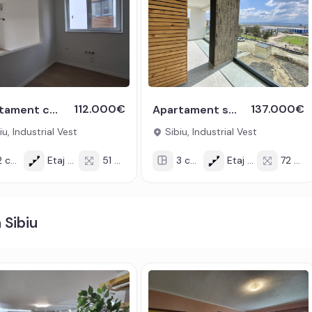
ces internet;
t electric;
lzire pardoseala.
112.000€
137.000€
Apartament cu 2 camere de vanzare terasa si incalzire in pardosea
Apartament spatios cu 3 camere 2 bai si terasa de 15 mp - COMISION 0%
u, Industrial Vest
Sibiu, Industrial Vest
i sau credit bancar.
 cam
Etaj 1/2
51 mp
3 cam
Etaj 1/2
72 mp
efonic codul de oferta / id: P22529
 Sibiu