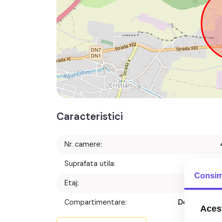
Caracteristici
Nr. camere:
Suprafata utila:
87 m
Consim
Etaj:
Etaj 
Compartimentare:
Decomanda
Acest
Confort: