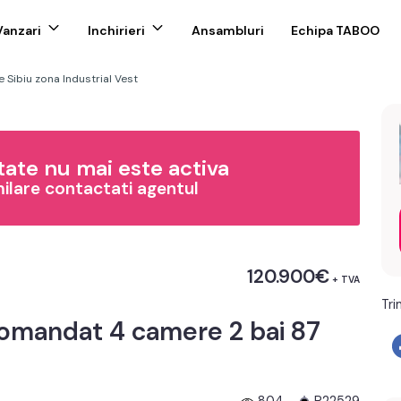
Vanzari
Inchirieri
Ansambluri
Echipa TABOO
Sibiu zona Industrial Vest
ate nu mai este activa
milare contactati agentul
120.900€
+ TVA
Tri
omandat 4 camere 2 bai 87