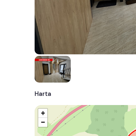
Harta
+
−