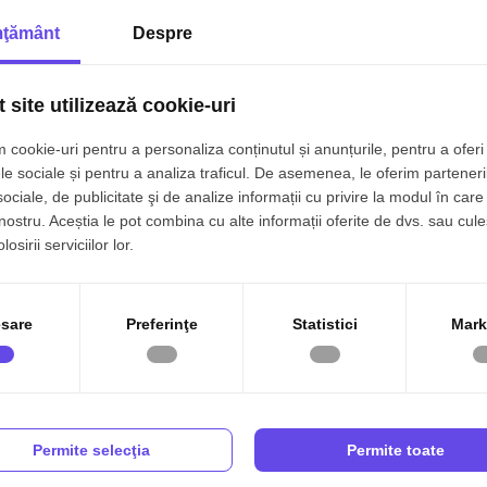
ţământ
Despre
 site utilizează cookie-uri
3
Tip imobil:
Casa/Vila
 cookie-uri pentru a personaliza conținutul și anunțurile, pentru a oferi 
p
Regim inaltime:
P+1
le sociale și pentru a analiza traficul. De asemenea, le oferim parteneri
sociale, de publicitate şi de analize informații cu privire la modul în care 
r
Nr. bai:
2
 nostru. Aceștia le pot combina cu alte informații oferite de dvs. sau cule
osirii serviciilor lor.
t
S. construita:
74 mp
1
An renovare:
2024
sare
Preferinţe
Statistici
Mark
2
Structura:
Caramida
5
re, 37mp si 25mp, zona Orasul de Jos, Sibiu.
Permite selecţia
Permite toate
gim hotelier,
chiar in farmecul Orasului de Jos din Sibiu
.
le, pregatite pentru a fi preluate imediat si continuate in