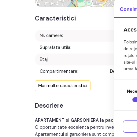
Consim
Caracteristici
Acest
Nr. camere:
Folosim
Suprafata utila:
62 m
de rețe
rețele 
Etaj:
Parte
site-ul
urma fol
Compartimentare:
Decomanda
Confort:
Mai multe caracteristici
Nece
Nr. bucatarii:
Descriere
An constructie:
193
APARTAMENT si GARSONIERA la pachet de vanza
O oportunitate excelenta pentru investitie in re
Apartamentul si garsoniera sunt complet functiona