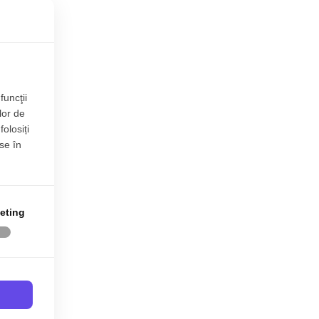
funcţii
lor de
folosiți
se în
eting