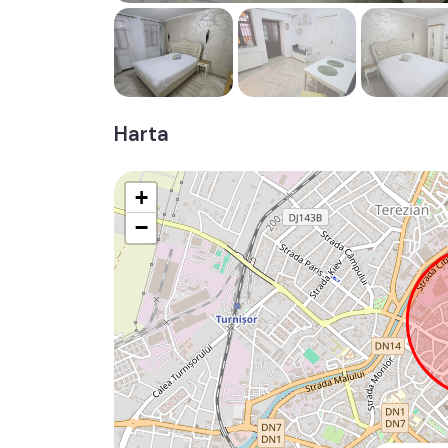
Harta
+
−