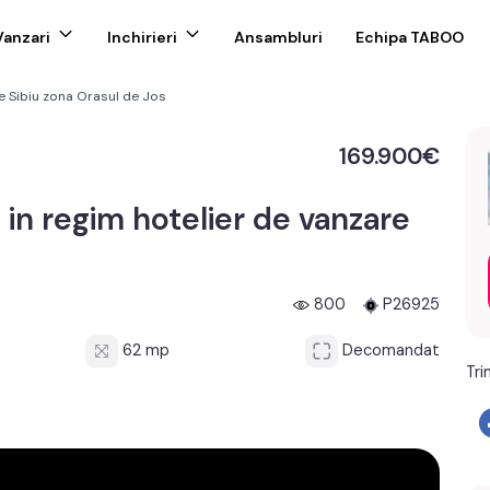
Vanzari
Inchirieri
Ansambluri
Echipa TABOO
 Sibiu zona Orasul de Jos
169.900€
 in regim hotelier de vanzare
800
P26925
62 mp
Decomandat
Tri