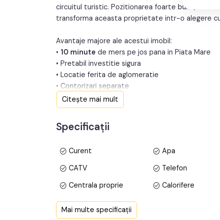
circuitul turistic. Pozitionarea foarte buna, atmos
transforma aceasta proprietate intr-o alegere cu 
Avantaje majore ale acestui imobil:
•
10 minute
de mers pe jos pana in Piata Mare
• Pretabil investitie sigura
• Locatie ferita de aglomeratie
• Contorizari separate
• Pregatite pentru regim hotelier
Citește mai mult
TABOO Imobiliare va propune spre vanzare un
A
Specificații
de inaltime Parter + Etaj, in una dintre cele mai a
Atat apartamentul cat si garsoniera sunt situate l
Curent
Apa
Garsoniera
are o suprafata utila de
25mp
si est
CATV
Telefon
• Bucatarie;
Centrala proprie
Calorifere
• Baie;
• Dormitor.
Vopsea lavabila
Faianta
Mai multe specificații
Finisat
PVC