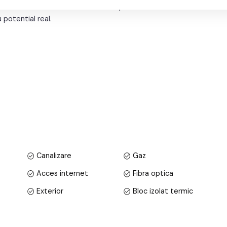
fera autentica a zonei si farmecul specific centrului istoric
potential real.
PARTAMENT
si o
GARSONIERA
, situate intr-o casa cu regim
preciate zone istorice din Sibiu – Orasul de Jos.
a parterul imobilului si
au intrari separate.
Canalizare
Gaz
e compusa din:
Acces internet
Fibra optica
Exterior
Bloc izolat termic
Parchet
Gresie
PVC
Celulare