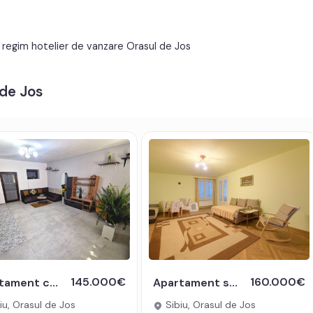
e compus din:
Apometre
Contor gaz
n regim hotelier de vanzare Orasul de Jos
Curte comuna
 de Jos
tv, telefon, acces internet, fibra optica;
145.000€
160.000€
Apartament cu 2 camere in zona Orasul de Jos Din Sibiu
Apartament spatios de vanzare cu 3 camere la etajul 1 in Orasul de Jos
iu, Orasul de Jos
Sibiu, Orasul de Jos
t electric, contorizare separata;