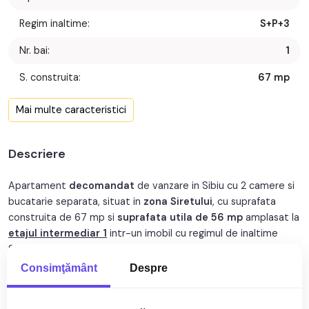
Regim inaltime:
S+P+3
Nr. bai:
1
S. construita:
67 mp
Confort:
1
Mai multe caracteristici
Nr. bucatarii:
1
Descriere
Nr. parcari:
1
An constructie:
2008
Apartament
decomandat
de vanzare in Sibiu cu 2 camere si
bucatarie separata, situat in
zona Siretului
, cu suprafata
An renovare:
2023
construita de 67 mp si
suprafata utila de 56 mp
amplasat la
etajul intermediar 1
intr-un imobil cu regimul de inaltime
Structura:
Caramida
S+P+3.
Apartamentul este compartimentat decomandat si este
Orientare:
Est
Consimţământ
Despre
compus din hol mare la intrare, 2 camere, bucatarie inchisa,
dressing si baie cu geam de aerisire.