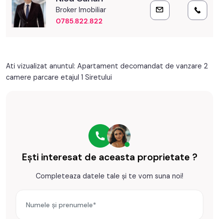
PVC
Metal
- Podele: parchet, gresie;
Broker Imobiliar
- Finisaj: finisat;
0785.822.822
Lemn
Debara
- Geamuri: pvc, termopan;
Dressing
Mobilata
- Usa intrare: metal.
Utilata
Apometre
Prețul este de 99.900€
. Specificați telefonic codul de oferta
Ati vizualizat anuntul: Apartament decomandat de vanzare 2
Contor gaz
Complet
/ id: P21602
camere parcare etajul 1 Siretului
Interfon
Ești interesat de aceasta proprietate ?
Completeaza datele tale și te vom suna noi!