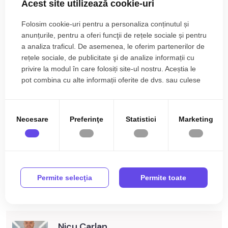
Imobilul in care se afla amplasat acest apartament este o
Acest site utilizează cookie-uri
cladire de tip bloc, construit in anul 2008 pe structura de
Folosim cookie-uri pentru a personaliza conținutul și
caramida, renovat in anul 2023.
anunțurile, pentru a oferi funcţii de rețele sociale și pentru
Incalzirea acestuia se realizeaza prin centrala proprie si
Citește mai mult
a analiza traficul. De asemenea, le oferim partenerilor de
calorifere.
rețele sociale, de publicitate şi de analize informații cu
Apartamentul dispune si de un
loc de parcare inclus in pret
.
Specificații
privire la modul în care folosiți site-ul nostru. Aceștia le
pot combina cu alte informații oferite de dvs. sau culese
Utilitati si dotari:
în urma folosirii serviciilor lor.
Curent
Apa
- Bucatarie: mobilata, utilata cu aragaz, frigider, cuptor, masina
de spalat vase, cuptor microunde;
Canalizare
Gaz
Necesare
Preferinţe
Statistici
Marketing
- Mobilat: complet;
CATV
Acces internet
- Utilitati: curent electric, apa, canalizare, gaz, catv, fibra
optica;
Fibra optica
Centrala proprie
- Izolatii: exterior, bloc izolat termic;
Calorifere
Exterior
- Usi interioare: celulare;
Permite selecţia
Permite toate
- Contorizare: apometre, contor gaz, contor curent electric;
Bloc izolat termic
Vopsea lavabila
Mai multe specificații
- Caracteristici bloc: interfon.
Faianta
Parchet
Finisajele interioare:
Gresie
Finisat
- Pereti: vopsea lavabila, faianta;
Nicu Carlan