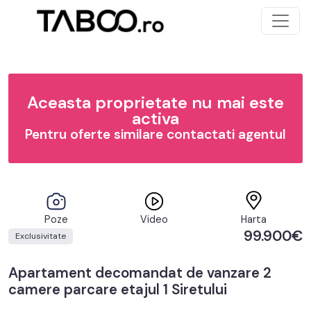
Aceasta proprietate nu mai este
activa
Pentru oferte similare contactati agentul
Poze
Video
Harta
99.900€
Exclusivitate
Apartament decomandat de vanzare 2
camere parcare etajul 1 Siretului