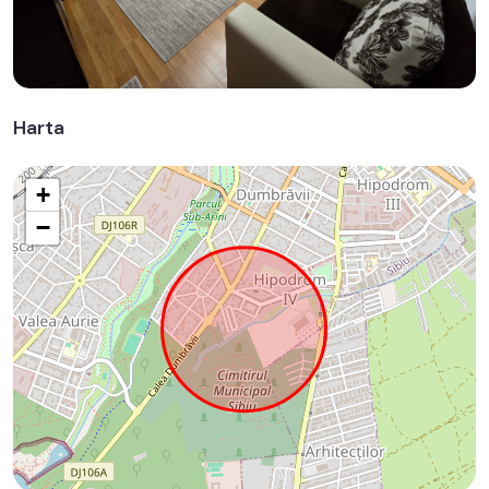
Harta
+
−