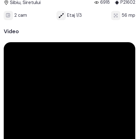
Sibiu, Siretului
6918
P21602
2 cam
Etaj 1/3
56 mp
Video