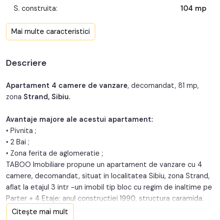
S. construita:
104 mp
Confort:
1
Mai multe caracteristici
Nr. bucatarii:
1
Descriere
Nr. balcoane:
2
An constructie:
1990
Apartament 4 camere de vanzare
, decomandat, 81 mp,
zona
Strand, Sibiu.
Structura:
Caramida
Avantaje majore ale acestui apartament:
• Pivnita ;
• 2 Bai ;
• Zona ferita de aglomeratie ;
TABOO Imobiliare propune un apartament de vanzare cu 4
camere, decomandat, situat in localitatea Sibiu, zona Strand,
aflat la etajul 3 intr -un imobil tip bloc cu regim de inaltime pe
Parter + 4 Etaje; anul constructiei 1990, structura caramida.
Suprafata utila de 81 mp + 1 balcon de 4 mp + 1 balcon de 3
Citește mai mult