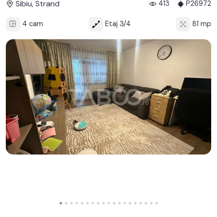
Sibiu, Strand
413
P26972
4 cam
Etaj 3/4
81 mp