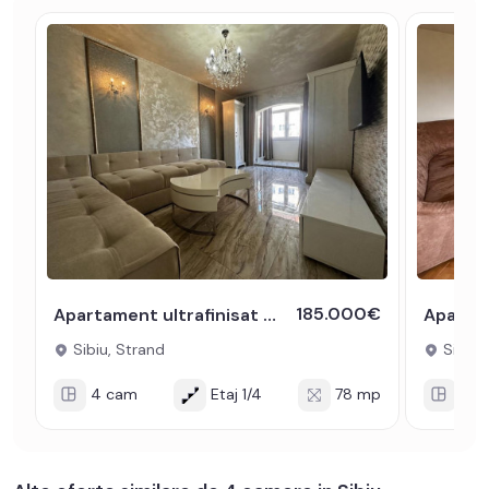
185.000€
Apartament ultrafinisat de vanzare 4 camere etaj 1 zona Strand Sibiu
Sibiu, Strand
Sibiu,
4 cam
Etaj 1/4
78 mp
4 c