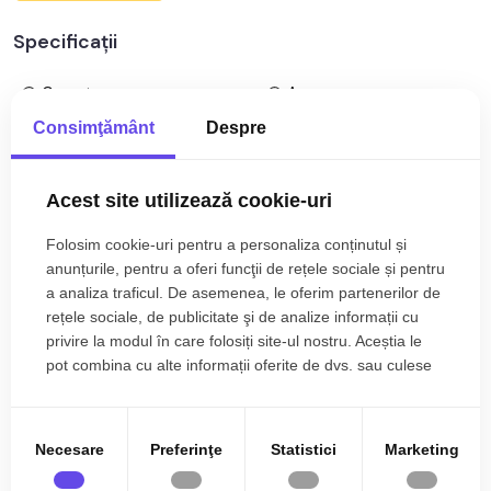
mp
Specificații
Apartamentul este structurat astfel:
• Hol;
Curent
Apa
• Bucatarie;
• Baie;
Consimţământ
Despre
Canalizare
Gaz
• Living cu balcon;
Telefon
Acces internet
• Dormitor cu balcon;
Acest site utilizează cookie-uri
• Dormitor;
Fibra optica
Centrala proprie
• Dormitor;
Folosim cookie-uri pentru a personaliza conținutul și
Calorifere
Exterior
• Baie;
anunțurile, pentru a oferi funcţii de rețele sociale și pentru
Bloc izolat termic
Vopsea lavabila
a analiza traficul. De asemenea, le oferim partenerilor de
Mai multe specificații
Finisajele interioare sunt moderne
rețele sociale, de publicitate şi de analize informații cu
Faianta
Parchet
• Usa intrare: metal;
privire la modul în care folosiți site-ul nostru. Aceștia le
• Usi interioare: celulare;
Gresie
Finisat
pot combina cu alte informații oferite de dvs. sau culese
• Tamplarie ferestre: pvc, termopan;
Adrian Pandea
în urma folosirii serviciilor lor.
PVC
Metal
• Pereti: vopsea lavabila, faianta;
Broker Imobiliar
• Podele: parchet, gresie.
0785.822.822
Celulare
Pivnita
Necesare
Preferinţe
Statistici
Marketing
Mobilata
Utilata
Utilitati si dotari: