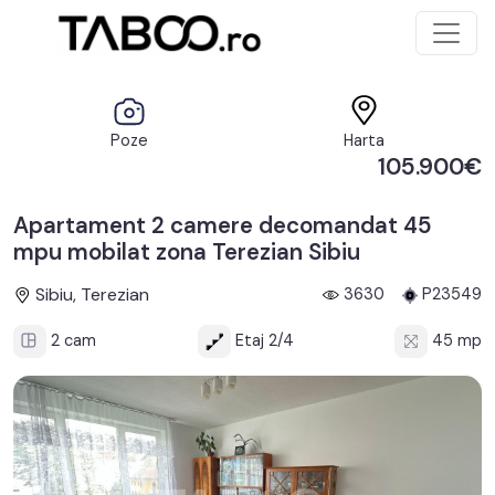
Poze
Harta
105.900€
Apartament 2 camere decomandat 45
mpu mobilat zona Terezian Sibiu
Sibiu, Terezian
3630
P23549
2 cam
Etaj 2/4
45 mp