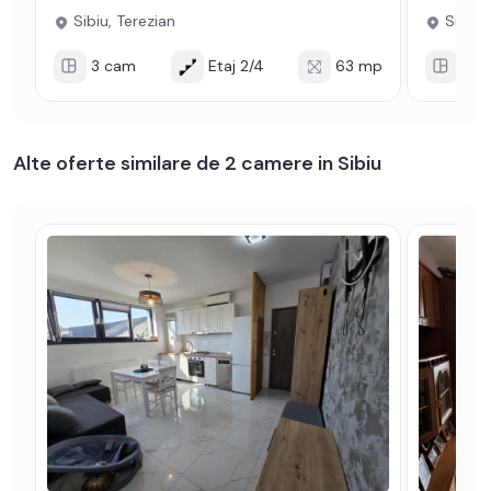
Sibiu, Terezian
Sibiu, 
3 cam
Etaj 2/4
63 mp
2 c
Alte oferte similare de 2 camere in Sibiu