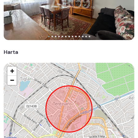
Harta
+
−