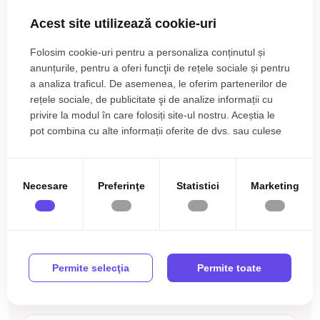
• Bucatarie: mobilata, utilata;
• Mobilat: complet;
Gresie
Finisat
Acest site utilizează cookie-uri
• Utilitati: curent electric, apa, canalizare, gaz, telefon, acces
Adrian Pandea
PVC
Metal
internet, fibra optica;
Broker Imobiliar
Folosim cookie-uri pentru a personaliza conținutul și
• Izolatii: exterior, bloc izolat termic;
0785.822.822
anunțurile, pentru a oferi funcţii de rețele sociale și pentru
Celulare
Debara
• Contorizare: apometre, contor gaz, contor curent electric;
a analiza traficul. De asemenea, le oferim partenerilor de
Mobilata
Utilata
• Caracteristici bloc: interfon, acoperis.
rețele sociale, de publicitate şi de analize informații cu
privire la modul în care folosiți site-ul nostru. Aceștia le
Apometre
Contor gaz
pot combina cu alte informații oferite de dvs. sau culese
Apartamentul se vinde mobilat si utilat cu:aragaz, masina de
Ati vizualizat anuntul: Apartament 2 camere decomandat 45
Complet
Interfon
în urma folosirii serviciilor lor.
spalat rufe, uscator rufe, frigider cu congelator,
mpu mobilat zona Terezian Sibiu
Acoperis
Incalzirea se realizeaza prin centrala proprie, calorifere
Necesare
Preferinţe
Statistici
Marketing
Se accepta ca si modalitate de plata surse proprii sau credit
bancar.
Prețul este de 105.900€
. Specificați telefonic codul de
Ești interesat de aceasta proprietate ?
Permite selecţia
Permite toate
oferta / id: P23549
Completeaza datele tale și te vom suna noi!