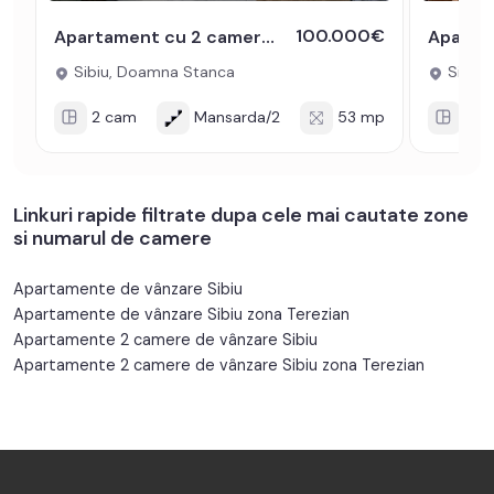
100.000€
Apartament cu 2 camere decomandat 53 utili mobilat Doamna Stanca Sibiu
Sibiu, Doamna Stanca
Sibiu, 
2 cam
Mansarda/2
53 mp
2 c
Linkuri rapide filtrate dupa cele mai cautate zone
si numarul de camere
Apartamente de vânzare Sibiu
Apartamente de vânzare Sibiu zona Terezian
Apartamente 2 camere de vânzare Sibiu
Apartamente 2 camere de vânzare Sibiu zona Terezian