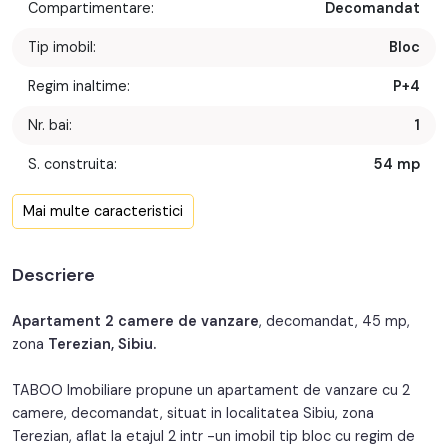
Compartimentare:
Decomandat
Tip imobil:
Bloc
Regim inaltime:
P+4
Nr. bai:
1
S. construita:
54 mp
Confort:
1
Mai multe caracteristici
Nr. bucatarii:
1
Descriere
An constructie:
1977
An renovare:
2023
Apartament 2 camere de vanzare
, decomandat, 45 mp,
zona
Terezian, Sibiu.
Structura:
Caramida
TABOO Imobiliare propune un apartament de vanzare cu 2
Orientare:
Nord-Est
camere, decomandat, situat in localitatea Sibiu, zona
Terezian, aflat la etajul 2 intr -un imobil tip bloc cu regim de