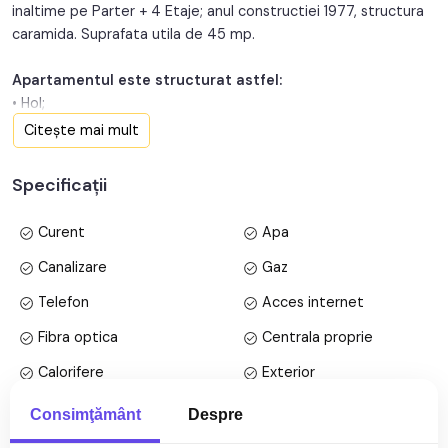
inaltime pe Parter + 4 Etaje; anul constructiei 1977, structura
caramida. Suprafata utila de 45 mp.
Apartamentul este structurat astfel:
• Hol;
• Bucatarie;
Citește mai mult
• Baie;
• Living
Specificații
• Dormitor;
• Camara;
Curent
Apa
Finisajele interioare sunt clasice
Canalizare
Gaz
• Usa intrare: metal;
Telefon
Acces internet
• Usi interioare: celulare;
• Tamplarie ferestre: pvc, termopan;
Fibra optica
Centrala proprie
• Pereti: vopsea lavabila, faianta;
Calorifere
Exterior
• Podele: parchet, gresie.
Bloc izolat termic
Vopsea lavabila
Consimţământ
Despre
Mai multe specificații
Utilitati si dotari:
Faianta
Parchet