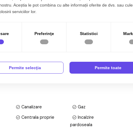
 nostru. Aceștia le pot combina cu alte informații oferite de dvs. sau cule
osirii serviciilor lor.
re cumparatori ca fiind etajul ideal, in acest bloc ai
rtamentului.
sare
Preferinţe
Statistici
Mark
Permite selecţia
Permite toate
are cu 3 camere, semidecomandat, situat in localitatea
l tip bloc cu regim de inaltime pe Parter + 3 Etaje + Etaj
a. Suprafata utila de 68 mp + 2 ba;coane de 16 mp,
Canalizare
Gaz
Centrala proprie
Incalzire
pardoseala