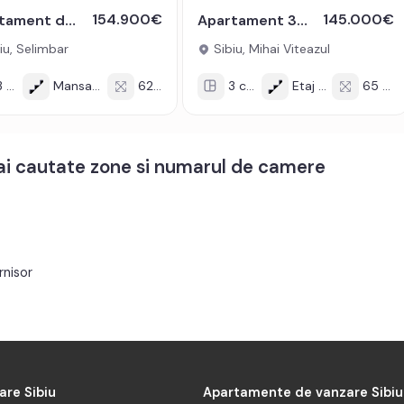
154.900€
145.000€
Apartament de vanzare 3 camere decomandate loc parcare Selimbar
Apartament 3 camere mobilat 2 bai balcon pivnita Mihai Viteazul Sibiu
iu, Selimbar
Sibiu, Mihai Viteazul
cam
Mansarda/2
62 mp
3 cam
Etaj 7/8
65 mp
mai cautate zone si numarul de camere
nisor
are Sibiu
Apartamente de vanzare Sibiu
mente de inchiriat Sibiu
Case de inchiriat Sibiu