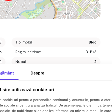
3
Tip imobil:
Bloc
p
Regim inaltime:
D+P+3
1
Nr. bai:
2
t
S. construita:
98 mp
ţământ
Despre
1
An constructie:
2025
 site utilizează cookie-uri
1
Structura:
Caramida
 cookie-uri pentru a personaliza conținutul și anunțurile, pentru a oferi 
2
Orientare:
Sud-Vest
le sociale și pentru a analiza traficul. De asemenea, le oferim parteneri
sociale, de publicitate şi de analize informații cu privire la modul în care 
amere de vanzare
, semidecomandat, 68 mp, zona