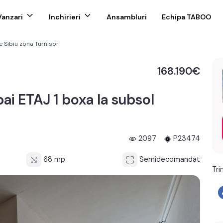
Vanzari
Inchirieri
Ansambluri
Echipa TABOO
 Sibiu zona Turnisor
168.190€
i ETAJ 1 boxa la subsol
2097
P23474
68 mp
Semidecomandat
Tri