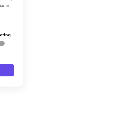
se în
eting