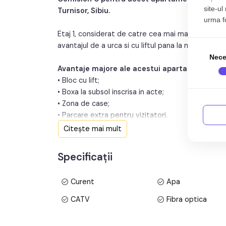
site-ul
Turnisor, Sibiu.
urma fol
Etaj 1, considerat de catre cea mai mare parte dint
avantajul de a urca si cu liftul pana la nivelul apa
Nece
Avantaje majore ale acestui apartament:
• Bloc cu lift;
• Boxa la subsol inscrisa in acte;
• Zona de case;
• Parcare extra pentru vizitatori.
Citește mai mult
TABOO Imobiliare propune un apartament de vanz
Sibiu, zona Turnisor, aflat la etajul 1 intr-un imobi
Specificații
Retras; anul constructiei 2025, structura caramid
respectiv 4 mp.
Curent
Apa
Apartamentul este structurat astfel:
CATV
Fibra optica
• Hol;
• Bucatarie cu living;