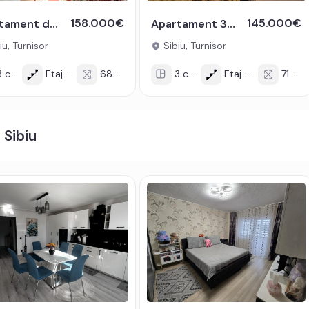
158.000€
145.000€
Apartament de vanzare 3 camere decomandat 68 mp zona Turnisor Sibiu
Apartament 3 camere de vanzare decomandat 71mp zona Turnisor Sibiu
iu, Turnisor
Sibiu, Turnisor
calzire in pardoseala
 cam
Etaj 2/2
68 mp
3 cam
Etaj 4/6
71 mp
c de parcare inclus, acesta putand fi achizitionat extra.
si modalitate de plata surse proprii sau credit bancar.
 Sibiu
codul de oferta / id: P23474