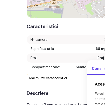
Caracteristici
Nr. camere:
Suprafata utila:
68 m
Etaj:
Etaj 
Compartimentare:
Semidecomanda
Consim
Confort:
Mai multe caracteristici
Acest
Nr. bucatarii:
Descriere
Folosim
Nr. balcoane:
de rețe
rețele 
Comision 0 pentru acest apartament de 3 c