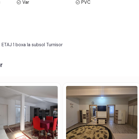
c
Var
PVC
Wc serviciu
Boxa la subsol
Apometre
Contor gaz
Lift
Acoperis
 ETAJ 1 boxa la subsol Turnisor
r
v, fibra optica;
t electric, contorizare separata;