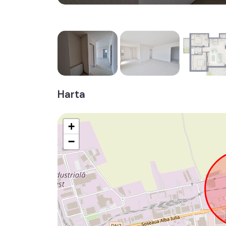
Harta
+
−