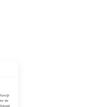
funcţii
lor de
folosiți