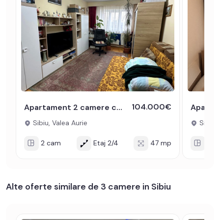
104.000€
Apartament 2 camere cu Pivnita decomandat zona Valea Aurie Sibiu
Sibiu, Valea Aurie
Sibiu, 
2 cam
Etaj 2/4
47 mp
3 c
Alte oferte similare de 3 camere in Sibiu