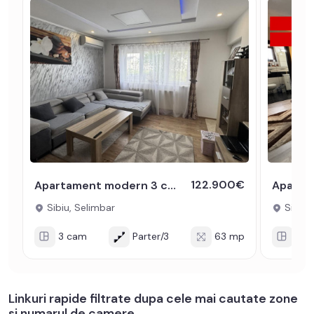
122.900€
Apartament modern 3 camere 2 balcoane 63mpu Pictor BRANA SELIMBAR
Sibiu, Selimbar
Sibiu,
3 cam
Parter/3
63 mp
3 c
Linkuri rapide filtrate dupa cele mai cautate zone
si numarul de camere