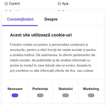
inaltime pe Parter + 4 Etaje; anul constructiei 1980, structura
Curent
Apa
caramida. Suprafata utila de 56 mp + balcon de 8 mp ambele.
Canalizare
Gaz
Apartamentul este structurat astfel:
Consimţământ
Despre
CATV
Telefon
• Hol de compartimentare;
• Bucatarie inchisa cu camara;
Acces internet
Fibra optica
• Baie cu cada;
Acest site utilizează cookie-uri
Centrala proprie
Calorifere
• Living cu balcon;
• Dormitor cu balcon;
Folosim cookie-uri pentru a personaliza conținutul și
Exterior
Bloc izolat termic
Mai multe specificații
• Dormitor;
anunțurile, pentru a oferi funcţii de rețele sociale și pentru
Vopsea lavabila
Faianta
• Debara;
a analiza traficul. De asemenea, le oferim partenerilor de
rețele sociale, de publicitate şi de analize informații cu
Parchet
Gresie
Finisajele interioare sunt clasice:
Florica Snop
privire la modul în care folosiți site-ul nostru. Aceștia le
Finisat
PVC
pot combina cu alte informații oferite de dvs. sau culese
• Usa intrare: metal;
Broker Imobiliar
în urma folosirii serviciilor lor.
• Usi interioare: celulare;
0785.822.822
Metal
Celulare
• Tamplarie ferestre: pvc, termopan;
Debara
Pivnita
• Pereti: vopsea lavabila, faianta;
Necesare
Preferinţe
Statistici
Marketing
• Podele: parchet, gresie.
Mobilata
Utilata
Ati vizualizat anuntul: 3 camere decomandate de vanzare la
Apometre
Contor gaz
Utilitati si dotari:
etajul 2 cu balcon si pivnita