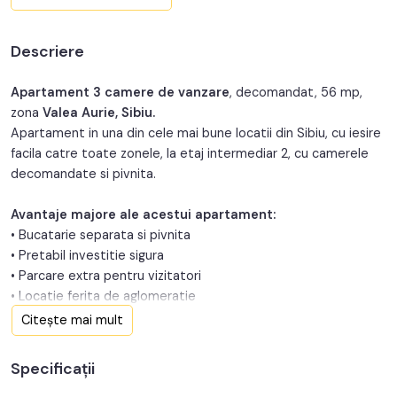
Nr. bucatarii:
1
Descriere
Nr. balcoane:
2
An constructie:
1980
Apartament 3 camere de vanzare
, decomandat, 56 mp,
zona
Valea Aurie, Sibiu.
An renovare:
2020
Apartament in una din cele mai bune locatii din Sibiu, cu iesire
facila catre toate zonele, la etaj intermediar 2, cu camerele
Structura:
Caramida
decomandate si pivnita.
Orientare:
Sud-Vest
Avantaje majore ale acestui apartament:
• Bucatarie separata si pivnita
• Pretabil investitie sigura
• Parcare extra pentru vizitatori
• Locatie ferita de aglomeratie
Citește mai mult
TABOO Imobiliare propune un apartament de vanzare cu 3
camere, decomandat, situat in localitatea Sibiu, zona Valea
Specificații
Aurie, aflat la etajul 2 intr -un imobil tip bloc cu regim de