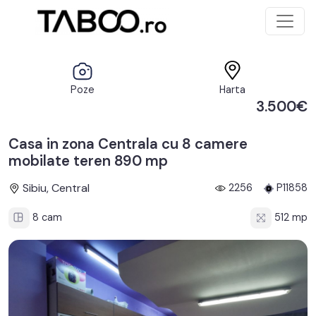
Poze
Harta
3.500€
Casa in zona Centrala cu 8 camere
mobilate teren 890 mp
Sibiu, Central
2256
P11858
8 cam
512 mp