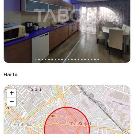
Harta
+
−