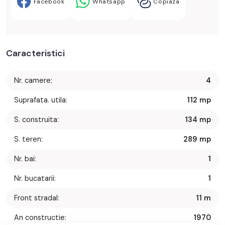
Facebook
Whatsapp
Copiaza
Caracteristici
Nr. camere:
4
Suprafata. utila:
112 mp
S. construita:
134 mp
S. teren:
289 mp
Nr. bai:
1
Nr. bucatarii:
1
Front stradal:
11 m
An constructie:
1970