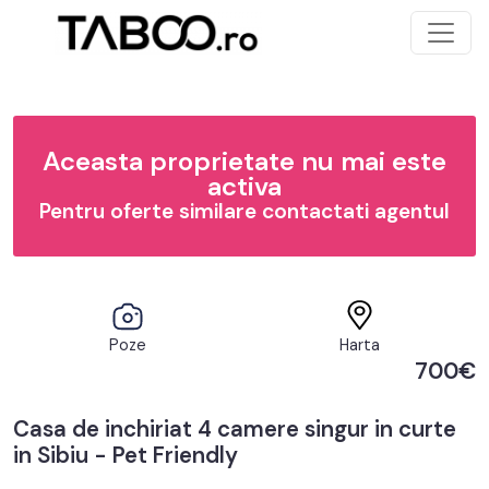
Aceasta proprietate nu mai este
activa
Pentru oferte similare contactati agentul
Poze
Harta
700€
Casa de inchiriat 4 camere singur in curte
in Sibiu - Pet Friendly