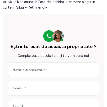
Casa este disponibila imediat. Se accepta animale de
Ati vizualizat anuntul: Casa de inchiriat 4 camere singur in
Contor gaz
Complet
companie, muncitori, asiatici, etc.
curte in Sibiu - Pet Friendly
Curte
Prețul este de 700€
. Specificați telefonic codul de oferta /
id: P26902
Ești interesat de aceasta proprietate ?
Completeaza datele tale și te vom suna noi!