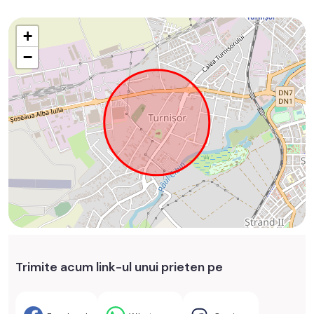
+
−
Trimite acum link-ul unui prieten pe