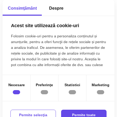
An renovare:
2025
Mai multe caracteristici
Consimţământ
Despre
Structura rezistenta:
Caramida
Descriere
Acest site utilizează cookie-uri
Regim inaltime:
S+P
Folosim cookie-uri pentru a personaliza conținutul și
Doresti sa inchiriezi o locuinta spatioasa? Vrei o casa cu 4
anunțurile, pentru a oferi funcţii de rețele sociale și pentru
camere in Sibiu?
a analiza traficul. De asemenea, le oferim partenerilor de
Aceasta casa de inchiriat cu 4 camere in zona Turnisor, Sibiu
rețele sociale, de publicitate şi de analize informații cu
este alegerea potrivita pentru tine si familia ta.
privire la modul în care folosiți site-ul nostru. Aceștia le
pot combina cu alte informații oferite de dvs. sau culese
Casa este amplasata intr-o zona linistita in Turnisor, Sibiu, are
în urma folosirii serviciilor lor.
suprafata construita de 134 mp si suprafata utila de 112 mp, iar
terenul pe care a fost construita are o suprafata totala de
Necesare
Preferinţe
Statistici
Marketing
289 mp..
Structura cladirii este din caramida si iar sistemul de incalzire
este cu centrala proprie si calorifere. Casa are un stil rustic,
sasesc si se inchiriaza complet mobilata.
Citește mai mult
Imobilul are o curte libera de 155 mp care permite accesul
Permite selecţia
Permite toate