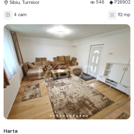
Sibiu, Turnisor
546
P26902
4 cam
112 mp
Harta