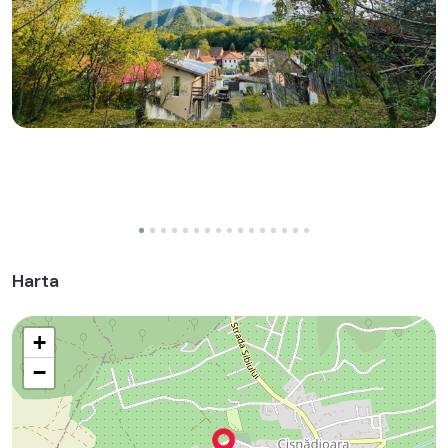
Harta
+
−