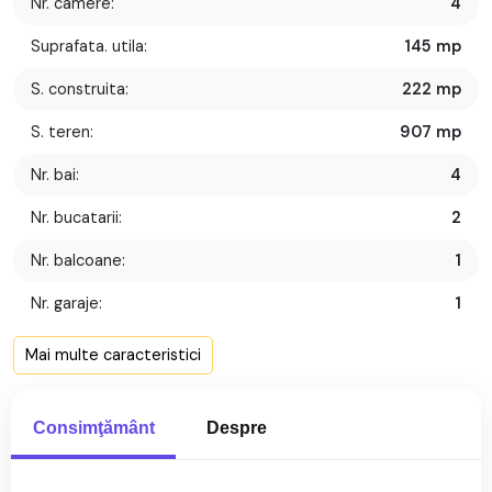
Nr. camere:
4
Suprafata. utila:
145 mp
S. construita:
222 mp
S. teren:
907 mp
Nr. bai:
4
Nr. bucatarii:
2
Nr. balcoane:
1
Nr. garaje:
1
Front stradal:
13 m
Mai multe caracteristici
Nr. fronturi:
1
Descriere
Consimţământ
Despre
An constructie:
1990
Structura rezistenta:
Caramida
Doresti sa achizitionezi o locuinta spatioasa si moderna intr-o