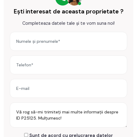
TABOO Imobiliare
– partenerul tau de incredere pentru o
Ești interesat de aceasta proprietate ?
tranzactie sigura si transparenta.
Completeaza datele tale și te vom suna noi!
Contacteaza-ne pentru mai multe detalii sau pentru a
programa o vizionare!
Prețul este de 160.000€
. Specificați telefonic codul de
oferta / id: P25125
Sunt de acord cu prelucrarea datelor