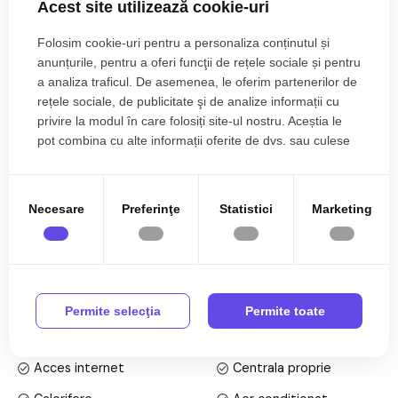
Acest site utilizează cookie-uri
zona linistita si plina de farmec? Taboo Imobiliare iti propune
Regim inaltime:
S+P+M
in
EXCLUSIVITATE
o casa cu 4 camere, situata in Cisnadioara
Folosim cookie-uri pentru a personaliza conținutul și
– locul ideal pentru confortul tau si al familiei.
COMISION 0%
anunțurile, pentru a oferi funcţii de rețele sociale și pentru
Proprietatea este formata din
2 corpuri de cladire si garaj
,
a analiza traficul. De asemenea, le oferim partenerilor de
avand o
suprafata construita de 222 mp
,
suprafata utila
rețele sociale, de publicitate şi de analize informații cu
de 145 mp
si o
curte libera de 735 mp
, frumos amenajata,
privire la modul în care folosiți site-ul nostru. Aceștia le
cu locuri de parcare, zona de joaca pentru copii si terasa
pot combina cu alte informații oferite de dvs. sau culese
generoasa.
în urma folosirii serviciilor lor.
Corp 1:
Necesare
Preferinţe
Statistici
Marketing
Pivnita
Citește mai mult
Hol
Living
Specificații
Dormitor
Bucatarie
Curent
Apa
Permite selecţia
Permite toate
2 bai
Canalizare
Gaz
Corp 2:
Acces internet
Centrala proprie
Parter: living open space cu bucatarie si WC de serviciu
Mansarda: dormitor, baie si balcon