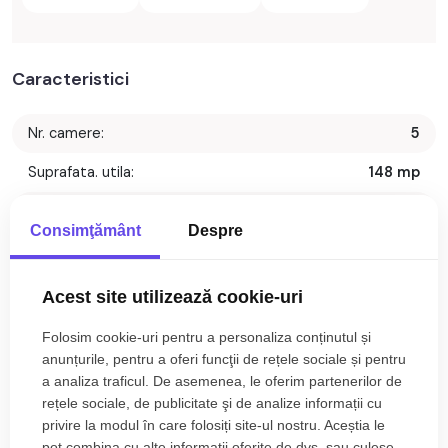
Caracteristici
Nr. camere:
5
Suprafata. utila:
148 mp
S. construita:
196 mp
Consimţământ
Despre
S. teren:
500 mp
Nr. bai:
3
Acest site utilizează cookie-uri
Nr. bucatarii:
1
Folosim cookie-uri pentru a personaliza conținutul și
anunțurile, pentru a oferi funcţii de rețele sociale și pentru
Nr. balcoane:
1
a analiza traficul. De asemenea, le oferim partenerilor de
rețele sociale, de publicitate şi de analize informații cu
Nr. parcari:
3
privire la modul în care folosiți site-ul nostru. Aceștia le
Front stradal:
13 m
pot combina cu alte informații oferite de dvs. sau culese