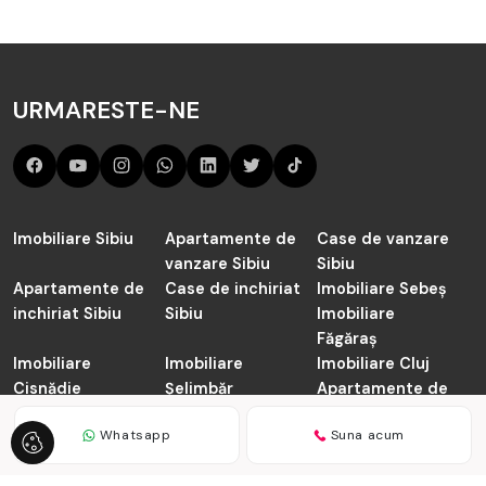
URMARESTE-NE
Imobiliare Sibiu
Apartamente de
Case de vanzare
vanzare Sibiu
Sibiu
Apartamente de
Case de inchiriat
Imobiliare Sebeș
inchiriat Sibiu
Sibiu
Imobiliare
Făgăraș
Imobiliare
Imobiliare
Imobiliare Cluj
Cisnădie
Șelimbăr
Apartamente de
vanzare Cluj-
Napoca
Whatsapp
Suna acum
TABOO.ro © 2026
Politica de Confidentialitate
Politica de