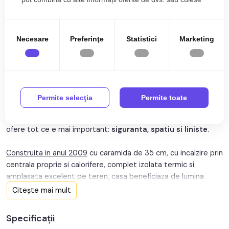
Mai multe caracteristici
în urma folosirii serviciilor lor.
Nr. fronturi:
1
Descriere
An constructie:
2009
Necesare
Preferinţe
Statistici
Marketing
An renovare:
2020
COMISION 0%!
Structura rezistenta:
Caramida
Casa individuala
de vanzare in Cristian, Sibiu, amplasata pe un
teren de 500 mp
, care ofera un echilibru intre confort,
Regim inaltime:
S+P+M
Permite selecţia
Permite toate
eficienta si un strop de natura, perfecta pentru o familie care
isi doreste un camin "sanatos", bine construit si pregatit sa
ofere tot ce e mai important:
siguranta, spatiu si liniste
.
Construita in anul 2009
cu caramida de 35 cm, cu incalzire prin
centrala proprie si calorifere, complet izolata termic si
amplasata excelent pe teren, casa beneficiaza de lumina
naturala pe tot parcursul zilei.
Citește mai mult
Detalii si beneficii ale acestei proprietati:
Specificații
~ Teren liber de 399 mp;