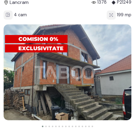
Lancram
1378
P21249
4 cam
199 mp