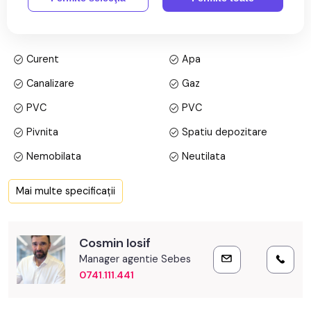
Prețul este de 68.000€
. Specificați telefonic codul de oferta
/ id: P21249
Specificații
Curent
Apa
Canalizare
Gaz
PVC
PVC
Pivnita
Spatiu depozitare
Nemobilata
Neutilata
Nemobilat
Curte
Mai multe specificații
Cosmin Iosif
Manager agentie Sebes
0741.111.441