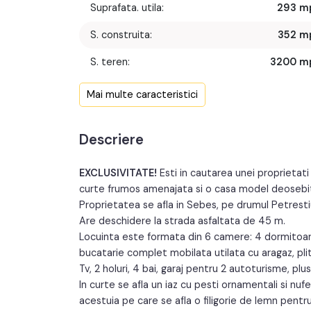
Suprafata. utila:
293 m
S. construita:
352 m
S. teren:
3200 m
Front stradal:
45 
Mai multe caracteristici
Nr. fronturi:
Descriere
An constructie:
200
An renovare:
201
EXCLUSIVITATE!
Esti in cautarea unei proprietati
curte frumos amenajata si o casa model deosebit?
Proprietatea se afla in Sebes, pe drumul Petrestiul
Are deschidere la strada asfaltata de 45 m.
Locuinta este formata din 6 camere: 4 dormitoare c
bucatarie complet mobilata utilata cu aragaz, plita
Tv, 2 holuri, 4 bai, garaj pentru 2 autoturisme, plu
In curte se afla un iaz cu pesti ornamentali si nufe
acestuia pe care se afla o filigorie de lemn pentru