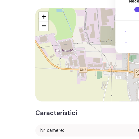
Nece
+
−
Caracteristici
Nr. camere: