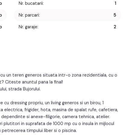
p
Nr. bucatarii:
1
p
Nr. parcari:
5
p
Nr. garaje:
2
m
Structura rezistenta:
Caramida
1
Regim inaltime:
P
5
Orientare:
Sud-Est
9
 cu un teren generos situata intr-o zona rezidentiala, cu o
 Citeste anuntul pana la final!
ui, strada Bujorului.
u dressing propriu, un living generos si un birou, 1
 electrica, frigider, hota, masina de spalat rufe, cafetiera,
s dependinte si anexe-filigorie, camera tehnica, atelier.
ri plutitori in suprafata de 1000 mp cu o insula in mijlocul
 petrecerea timpului liber si o piscina.