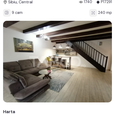
Sibiu, Central
1740
P17291
9 cam
240 mp
Harta