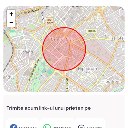
+
−
Trimite acum link-ul unui prieten pe