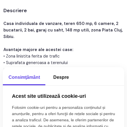
Nr. fronturi:
1
Descriere
An constructie:
1970
An renovare:
2016
Casa individuala de vanzare, teren 650 mp, 6 camere, 2
bucatarii, 2 bai, garaj cu saht, 148 mp utili, zona Piata Cluj,
Structura rezistenta:
Caramida
Sibiu.
Regim inaltime:
D+P
Avantaje majore ale acestei case:
• Zona linistita ferita de trafic
• Suprafata generoasa a terenului
• Pretabil investitie sigura
•
Garaj
cu saht
Consimţământ
Despre
• Curent
trifazic
• Posibilitate de a fi impartita in 2 apartamente
Acest site utilizează cookie-uri
Citește mai mult
TABOO Imobiliare va propune o casa de vanzare cu 6 camere,
Folosim cookie-uri pentru a personaliza conținutul și
situata in localitatea Sibiu, zona Piata Cluj, avand un regim de
Specificații
anunțurile, pentru a oferi funcţii de rețele sociale și pentru
inaltime demisol inalt+parter+pod, anul constructiei 1970, pe
a analiza traficul. De asemenea, le oferim partenerilor de
structura din caramida, in anul 2000 fiind renovat acoperisul si
Curent
Apa
rețele sociale, de publicitate şi de analize informații cu