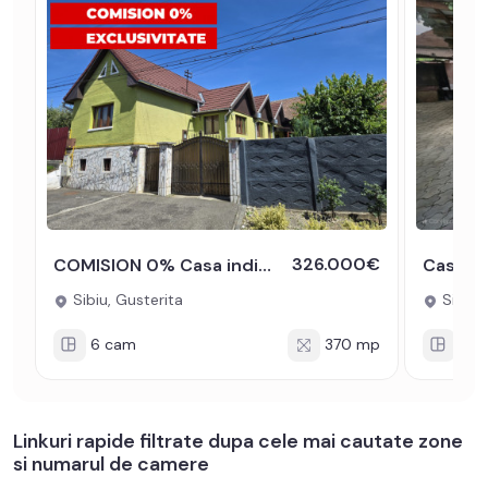
326.000€
COMISION 0% Casa individuala de vanzare 370mp teren 760mp Gusterita
Sibiu, Gusterita
Sibiu, 
6 cam
370 mp
6 c
Linkuri rapide filtrate dupa cele mai cautate zone
si numarul de camere