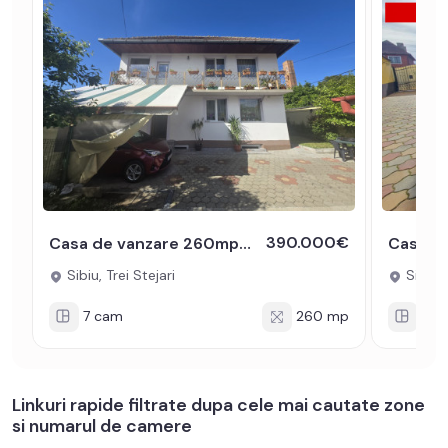
390.000€
Casa de vanzare 260mpu 7 camere curte 113mp zona Trei Stejari Sibiu
Sibiu, Trei Stejari
Sibiu, 
7 cam
260 mp
7 c
Linkuri rapide filtrate dupa cele mai cautate zone
si numarul de camere