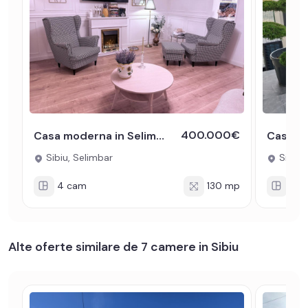
400.000€
Casa moderna in Selimbar, 4 camere, renovata si gata de mutare
Sibiu, Selimbar
Sibiu,
4 cam
130 mp
4 c
Alte oferte similare de 7 camere in Sibiu