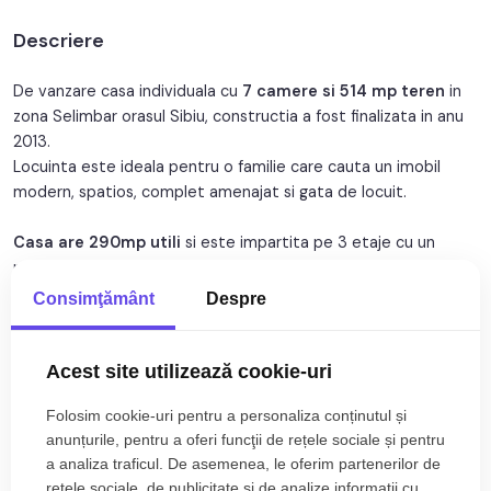
Nr. fronturi:
1
Descriere
An constructie:
2013
An renovare:
2013
De vanzare casa individuala cu
7 camere si 514 mp teren
in
zona Selimbar orasul Sibiu, constructia a fost finalizata in anu
Structura rezistenta:
Caramida
2013.
Locuinta este ideala pentru o familie care cauta un imobil
Regim inaltime:
D+P+1
modern, spatios, complet amenajat si gata de locuit.
Orientare:
Sud-Vest
Casa are 290mp utili
si este impartita pe 3 etaje cu un
regim de inaltime
D+P+1 E
compartimentata astfel:
Consimţământ
Despre
Demisol :
-3 camere spatioase (1 pivnita, 1 camera tehnica, 1 camera de
sport)
Acest site utilizează cookie-uri
Citește mai mult
Parter:
Folosim cookie-uri pentru a personaliza conținutul și
-1 living spatios cu zona de servit masa
Specificații
anunțurile, pentru a oferi funcţii de rețele sociale și pentru
-baie
a analiza traficul. De asemenea, le oferim partenerilor de
-hol acces
Curent
Apa
rețele sociale, de publicitate şi de analize informații cu