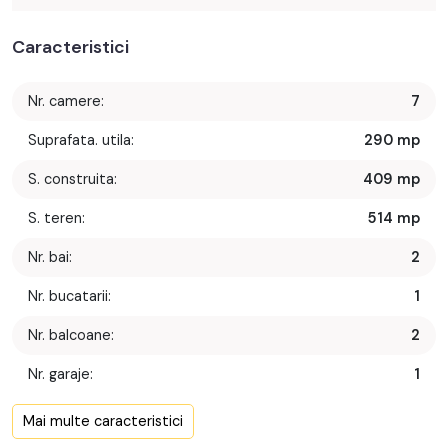
Caracteristici
Nr. camere:
7
Suprafata. utila:
290 mp
S. construita:
409 mp
S. teren:
514 mp
Nr. bai:
2
Nr. bucatarii:
1
Nr. balcoane:
2
Nr. garaje:
1
Front stradal:
14 m
Mai multe caracteristici