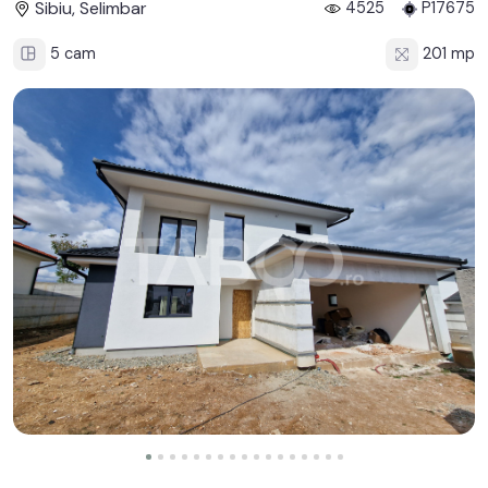
Sibiu, Selimbar
4525
P17675
5 cam
201 mp