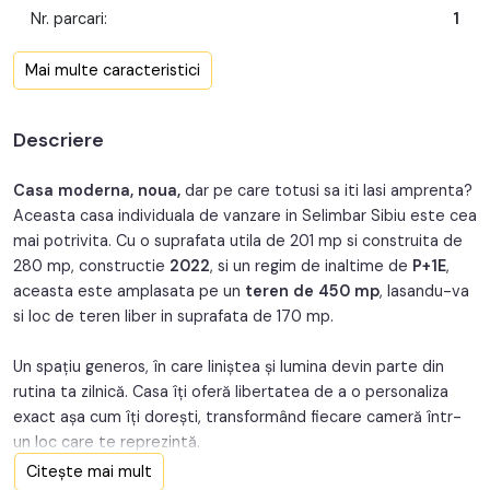
Nr. parcari:
1
Nr. garaje:
1
Mai multe caracteristici
Front stradal:
12 m
Descriere
Nr. fronturi:
1
An constructie:
2022
Casa moderna, noua,
dar pe care totusi sa iti lasi amprenta?
Aceasta casa individuala de vanzare in Selimbar Sibiu este cea
Structura rezistenta:
Caramida
mai potrivita. Cu o suprafata utila de 201 mp si construita de
280 mp, constructie
2022
, si un regim de inaltime de
P+1E
,
Regim inaltime:
P+1
aceasta este amplasata pe un
teren de 450 mp
, lasandu-va
si loc de teren liber in suprafata de 170 mp.
Un spațiu generos, în care liniștea și lumina devin parte din
rutina ta zilnică. Casa îți oferă libertatea de a o personaliza
exact așa cum îți dorești, transformând fiecare cameră într-
un loc care te reprezintă.
Terasele, grădina și intimitatea creează cadrul perfect pentru
Citește mai mult