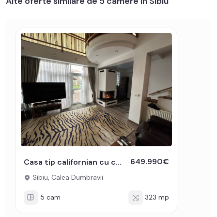
Alte oferte similare de 5 camere in Sibiu
649.990€
Casa tip californian cu crama piscina sauna garaj teren liber 250 mp
Sibiu, Calea Dumbravii
5 cam
323 mp