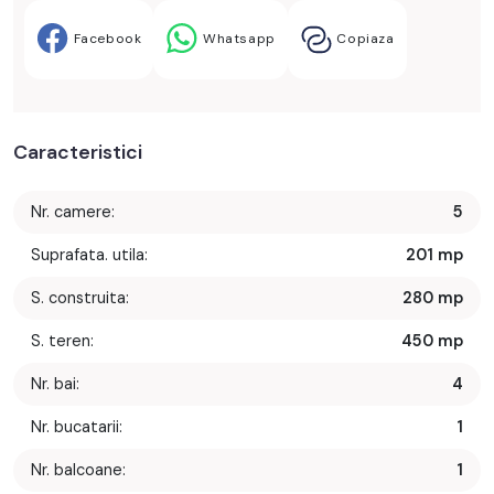
Facebook
Whatsapp
Copiaza
Caracteristici
Nr. camere:
5
Suprafata. utila:
201 mp
S. construita:
280 mp
S. teren:
450 mp
Nr. bai:
4
Nr. bucatarii:
1
Nr. balcoane:
1