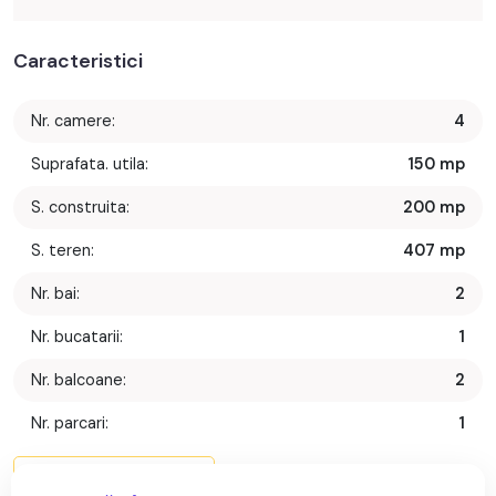
Caracteristici
Nr. camere:
4
Suprafata. utila:
150 mp
S. construita:
200 mp
S. teren:
407 mp
Nr. bai:
2
Nr. bucatarii:
1
Nr. balcoane:
2
Nr. parcari:
1
Nr. garaje:
1
Mai multe caracteristici