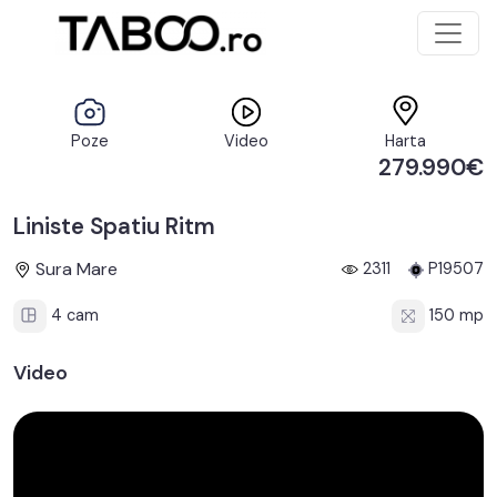
Poze
Video
Harta
279.990€
Liniste Spatiu Ritm
Sura Mare
2311
P19507
4 cam
150 mp
Video