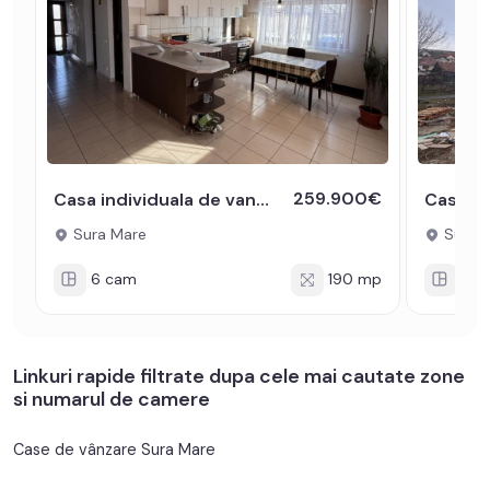
259.900€
Casa individuala de vanzare zona Sura Mare individuala 900 mp teren
Sura Mare
Sura 
6 cam
190 mp
5 c
Linkuri rapide filtrate dupa cele mai cautate zone
si numarul de camere
Case de vânzare Sura Mare