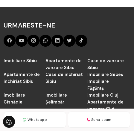
URMARESTE-NE
Imobiliare Sibiu
Apartamente de
Case de vanzare
vanzare Sibiu
Sibiu
Apartamente de
Case de inchiriat
Imobiliare Sebeș
inchiriat Sibiu
Sibiu
Imobiliare
Făgăraș
Imobiliare
Imobiliare
Imobiliare Cluj
Cisnădie
Șelimbăr
Apartamente de
vanzare Cluj-
Napoca
Whatsapp
Suna acum
TABOO.ro © 2026
Politica de Confidentialitate
Politica de